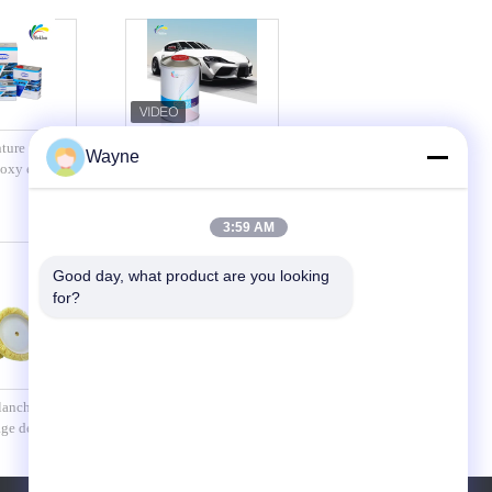
nture
Anti-abrasion Auto
Wayne
poxy en
Primateur de peinture
ant aux UV,
résistant aux produits
oxydation
chimiques résistant aux
3:59 AM
intempéries
Good day, what product are you looking 
for?
lanche jaune
2K détails de voiture
age des
inoffensifs fournitures
itures de
peinture résistant à la
oiture
chaleur durable pour le
recyclage automatique