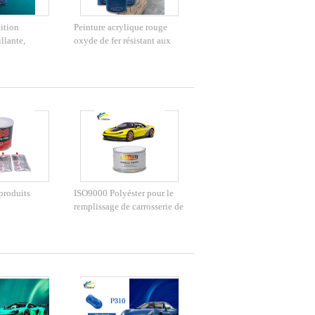
nition
Peinture acrylique rouge
llante,
oxyde de fer résistant aux
 protection UV,
intempéries
 peinture
einture de
tomobile
produits
ISO9000 Polyéster pour le
remplissage de carrosserie de
voiture