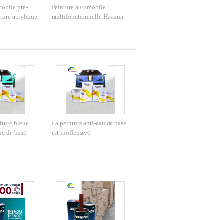
obile pré-
Peinture automobile
ture acrylique
multifonctionnelle Havana
tion
Couleur grise Inoffensif
iture bleue
La peinture anti-eau de base
he de base
est inoffensive
e résistant aux