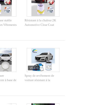
se stable
Résistant à la chaleur 2K
irs Vêtements
Automotive Clear Coat
ustique anti-
résistant aux UV polyvalent
ure
Spray de revêtement de
xte à base de
voiture résistant à la
olyvalent non
moisissure et aux rayures,
résistant aux UV, couleur or
moka 2K