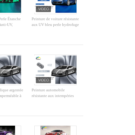
Perle Étanche
Peinture de voiture résistante
Anti-UV,
aux UV bleu perle hydrofuge
t 1K pour
multi-fonction
lique argentée
Peinture automobile
imperméable à
résistante aux intempéries
couleur argentée résistante
aux alcalins inoffensif