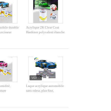
mobile durable
Acrylique 2K Clear Coat
urcisseur
Hardener polyvalent étanche
moisissure pour
à l'humidité 0,95 kg
ansparent 2K
umidité,
Laque acrylique automobile
nture
sans odeur, plus fine,
ntiacide
résistante à l'eau
 non toxique