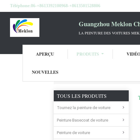
Téléphone:
86-+8613392100968-+8613501528806
Guangzhou Meklon Che
LA PEINTURE DES VOITURES ME
APERÇU
PRODUITS
VIDÉ
NOUVELLES
Aperçu
Produits
TOUS LES PRODUITS
Tournez la peinture de voiture
Peinture Basecoat de voiture
Peinture de voiture