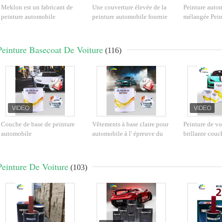
Meklon est un fabricant de
Une couverture élevée de la
Peinture autom
peinture automobile
peinture automobile fournie
mélangée Pein
multicolore personnalisable
en usine
pour pulvérisa
automobile
Peinture Basecoat De Voiture
(116)
Couche de base de peinture
Vêtements à base claire pour
Peinture de vo
automobile
automobile à l' épreuve du
brillante couc
multifonctionnelle résistante
mildiou Vêtements à base
Spray acryliqu
aux UV
claire pour voiture
intempéries
Peinture De Voiture
(103)