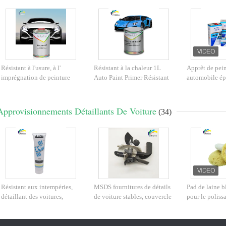
Résistant à l'usure, à l'
Résistant à la chaleur 1L
Apprêt de pei
imprégnation de peinture
Auto Paint Primer Résistant
automobile é
automatique, résistant au
au mildiou Résistant à
aérosol, résist
moisissure, gris non toxique
l'humidité
durable, anti-
Approvisionnements Détaillants De Voiture
(34)
Résistant aux intempéries,
MSDS fournitures de détails
Pad de laine b
détaillant des voitures,
de voiture stables, couvercle
pour le poliss
fournitures désinfectant pour
de mélange de peinture
voitures, fourn
les mains, inoffensif pour la
automobile pratique
nettoyage de v
peinture des voitures
polyvalentes