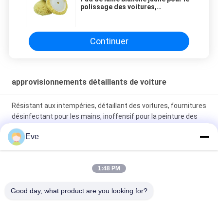
polissage des voitures,
fournitures de nettoyage de
voiture polyvalentes
Continuer
approvisionnements détaillants de voiture
Résistant aux intempéries, détaillant des voitures, fournitures
désinfectant pour les mains, inoffensif pour la peinture des
voitures
Eve
MSDS fournitures de détails de voiture stables, couvercle de
mélange de peinture automobile pratique
1:48 PM
Pad de laine blanche jaune pour le polissage des voitures,
Good day, what product are you looking for?
fournitures de nettoyage de voiture polyvalentes