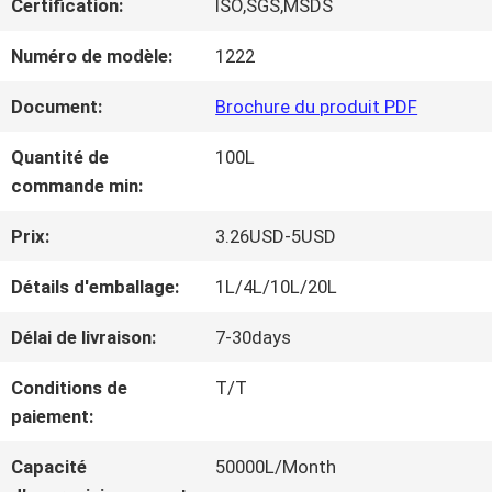
Certification:
ISO,SGS,MSDS
NOUS
Numéro de modèle:
1222
VISITE
Document:
Brochure du produit PDF
D'USINE
Quantité de
100L
commande min:
CONTRÔLE
Prix:
3.26USD-5USD
DE
Détails d'emballage:
1L/4L/10L/20L
LA
Délai de livraison:
7-30days
QUALITÉ
Conditions de
T/T
paiement:
CONTACT
Capacité
50000L/Month