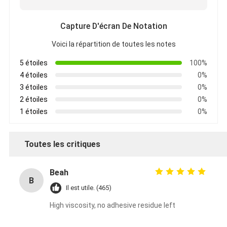
Capture D'écran De Notation
Voici la répartition de toutes les notes
5 étoiles
100%
4 étoiles
0%
3 étoiles
0%
2 étoiles
0%
1 étoiles
0%
Toutes les critiques
Beah
B
Il est utile. (465)
High viscosity, no adhesive residue left