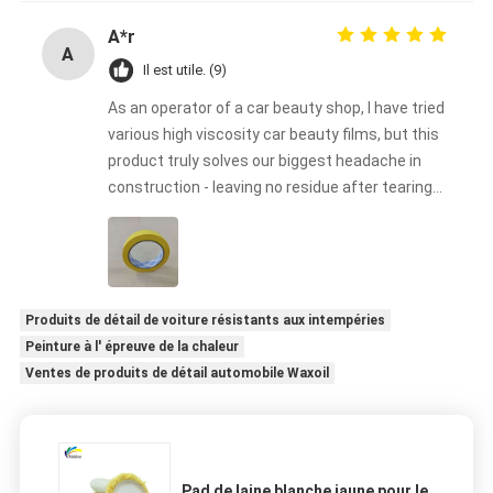
A*r
A
Il est utile. (9)
As an operator of a car beauty shop, I have tried
various high viscosity car beauty films, but this
product truly solves our biggest headache in
construction - leaving no residue after tearing
off. Our technicians found during construction
that its high viscosity ensures a perfect fit with
complex surfaces such as bumpers and body
waistlines, while the unique adhesive formula is
clean and neat when removed, without
Produits de détail de voiture résistants aux intempéries
damaging the original paint or color changing
Peinture à l' épreuve de la chaleur
film. This is particularly important for us to
Ventes de produits de détail automobile Waxoil
handle vehicles for high-end customers. For
professional shop owners who need to balance
construction efficiency and quality, this is a
trustworthy choice.
Pad de laine blanche jaune pour le