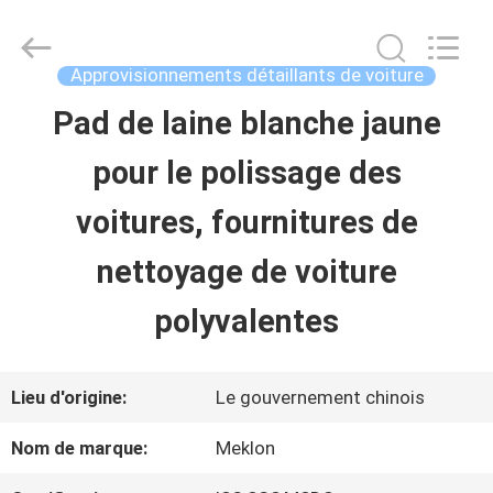
2026
Guangzhou
Meklon
Chemical
Approvisionnements détaillants de voiture
Technology
Co.,
Pad de laine blanche jaune
APERÇU
Ltd..
All
pour le polissage des
Rights
Reserved.
PRODUITS
voitures, fournitures de
nettoyage de voiture
VIDÉOS
polyvalentes
A
Lieu d'origine:
Le gouvernement chinois
PROPOS
Nom de marque:
Meklon
DE