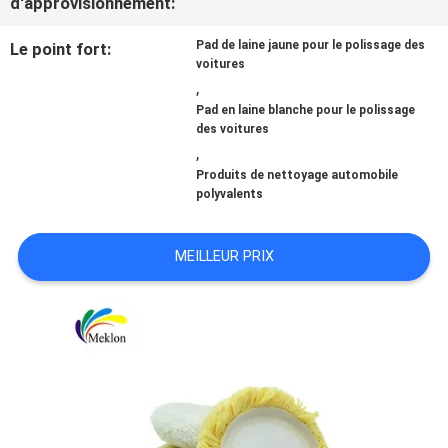
d'approvisionnement:
NOUVELLES
Pad de laine jaune pour le polissage des
Le point fort:
voitures
,
Pad en laine blanche pour le polissage
DEMANDE
des voitures
,
DE
Produits de nettoyage automobile
polyvalents
SOUMISSION
MEILLEUR PRIX
SITEMAP
POLITIQUE
DE