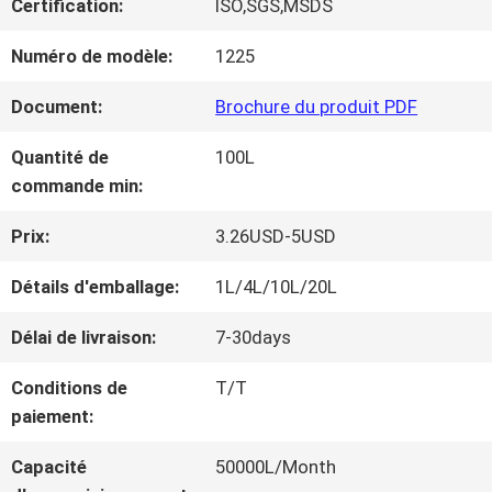
Certification:
ISO,SGS,MSDS
NOUS
Numéro de modèle:
1225
VISITE
Document:
Brochure du produit PDF
D'USINE
Quantité de
100L
commande min:
CONTRÔLE
Prix:
3.26USD-5USD
DE
Détails d'emballage:
1L/4L/10L/20L
LA
Délai de livraison:
7-30days
QUALITÉ
Conditions de
T/T
paiement:
CONTACT
Capacité
50000L/Month