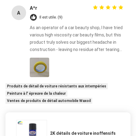
A*r
A
Il est utile. (9)
As an operator of a car beauty shop, I have tried
various high viscosity car beauty films, but this
product truly solves our biggest headache in
construction - leaving no residue after tearing
off. Our technicians found during construction
that its high viscosity ensures a perfect fit with
complex surfaces such as bumpers and body
waistlines, while the unique adhesive formula is
clean and neat when removed, without
Produits de détail de voiture résistants aux intempéries
damaging the original paint or color changing
Peinture à l' épreuve de la chaleur
film. This is particularly important for us to
Ventes de produits de détail automobile Waxoil
handle vehicles for high-end customers. For
professional shop owners who need to balance
construction efficiency and quality, this is a
trustworthy choice.
2K détails de voiture inoffensifs