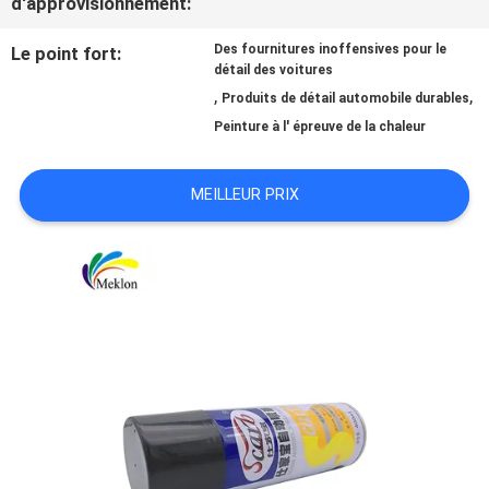
d'approvisionnement:
NOUVELLES
Des fournitures inoffensives pour le
Le point fort:
détail des voitures
,
,
Produits de détail automobile durables
Peinture à l' épreuve de la chaleur
DEMANDE
DE
MEILLEUR PRIX
SOUMISSION
SITEMAP
POLITIQUE
DE