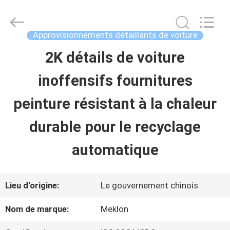
2026
Guangzhou
Meklon
Chemical
Approvisionnements détaillants de voiture
Technology
Co.,
2K détails de voiture
APERÇU
Ltd..
All
inoffensifs fournitures
Rights
Reserved.
PRODUITS
peinture résistant à la chaleur
durable pour le recyclage
VIDÉOS
automatique
A
Lieu d'origine:
Le gouvernement chinois
PROPOS
Nom de marque:
Meklon
DE