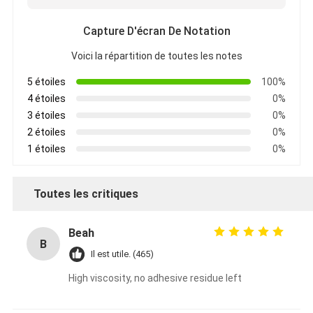
Capture D'écran De Notation
Voici la répartition de toutes les notes
5 étoiles
100%
4 étoiles
0%
3 étoiles
0%
2 étoiles
0%
1 étoiles
0%
Toutes les critiques
Beah
B
Il est utile. (465)
High viscosity, no adhesive residue left