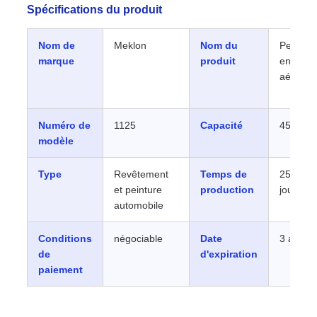
Spécifications du produit
Nom de
Meklon
Nom du
Peinture
marque
produit
en
aérosol
Numéro de
1125
Capacité
450 ml
modèle
Type
Revêtement
Temps de
25-30
et peinture
production
jours
automobile
Conditions
négociable
Date
3 ans
de
d'expiration
paiement