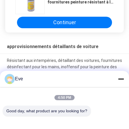
fournitures peinture résistant à la
chaleur durable pour le recyclage
automatique
Continuer
approvisionnements détaillants de voiture
Résistant aux intempéries, détaillant des voitures, fournitures
désinfectant pour les mains, inoffensif pour la peinture des
voitures
Eve
MSDS fournitures de détails de voiture stables, couvercle de
mélange de peinture automobile pratique
4:50 PM
Pad de laine blanche jaune pour le polissage des voitures,
Good day, what product are you looking for?
fournitures de nettoyage de voiture polyvalentes