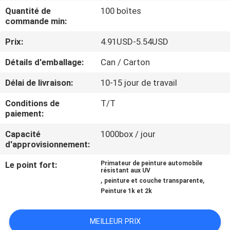
VISITE
Quantité de
100 boîtes
commande min:
D'USINE
Prix:
4.91USD-5.54USD
CONTRÔLE
Détails d'emballage:
Can / Carton
DE
Délai de livraison:
10-15 jour de travail
LA
Conditions de
T/T
QUALITÉ
paiement:
Capacité
1000box / jour
CONTACT
d'approvisionnement:
Le point fort:
Primateur de peinture automobile
résistant aux UV
NOUVELLES
,
,
peinture et couche transparente
Peinture 1k et 2k
DEMANDE
MEILLEUR PRIX
DE