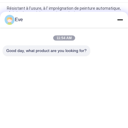
Résistant à l'usure, à l' imprégnation de peinture automatique,
résistant au moisissure, gris non toxique
Eve
Résistant à la chaleur 1L Auto Paint Primer Résistant au
mildiou Résistant à l'humidité
11:54 AM
Apprêt de peinture automobile époxy en aérosol, résistant aux
UV, durable, anti-oxydation
Good day, what product are you looking for?
Catégories populaires
Tous
Tournez La Peinture 
Peinture Basecoat 
De Voiture
De Voiture
Pâte De Polyester 
Peinture De Voiture
Pour Voiture
Peinture De Perle De 
Peinture Argentée 
Voiture
Métallique De 
Voiture