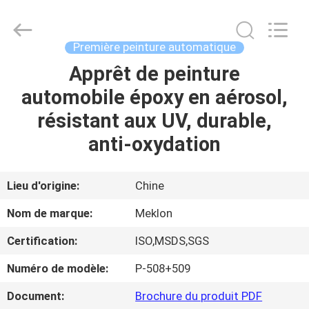
Guangzhou
Meklon
Chemical
Technology
Co.,
Première peinture automatique
Ltd..
All
Apprêt de peinture
APERÇU
Rights
Reserved.
automobile époxy en aérosol,
PRODUITS
résistant aux UV, durable,
anti-oxydation
VIDÉOS
Lieu d'origine:
Chine
A
Nom de marque:
Meklon
PROPOS
Certification:
ISO,MSDS,SGS
DE
Numéro de modèle:
P-508+509
NOUS
Document:
Brochure du produit PDF