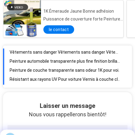
1K Émeraude Jaune Bonne adhésion
Vêtements sans danger Vêtements sans danger Vêtements sans danger
Puissance de couverture forte Peinture
de voiture à haute chrome
Peinture automobile transparente plus fine finition brillante résistante aux produits chimiques
le contact
Peinture de couche transparente sans odeur 1K pour voiture résistante aux intempéries polyvalente
Résistant aux rayons UV Pour voiture Vernis à couche claire Multifonctionnel Non toxique
Couche transparente stable non toxique pour voiture résistante aux rayures
Peinture de voiture mixte prête, inodore, durable, non toxique Taffeta, de couleur blanche
Super Blanc Refinish Peinture de voiture Finition lisse Pratique pour FAW Toyota 040
Spray de revêtement de voiture résistant à la moisissure et aux rayures, résistant aux UV, couleur or moka 2K
Peinture anti-moustiques non toxique prête à l'emploi
Résistant à l'humidité Aurora bleu Peinture de voiture enduit Spray résistant aux alcalins Durable
Laisser un message
Peinture automobile rouge résistante à la chaleur, peinture automobile rouge métallique anti-oxydante
Nous vous rappellerons bientôt!
Peinture à pulvérisation automobile ISO stable argentée Peinture à laque automobile résistante aux produits chimiques
Résistant aux rayons UV Peinture de voiture mixte prête à l'emploi