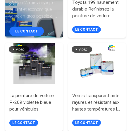
VISITE
Toyota 199 hautement
Meklon Vernis acrylique
durable Refinissez la
brillant et économique,
D'USINE
peinture de voiture
vente en gros possible, et
Protégez votre voiture
peinture à séchage
pendant des années
rapide
LE CONTACT
CONTRÔLE
LE CONTACT
DE
LA
QUALITÉ
CONTACT
La peinture de voiture
Vernis transparent anti-
NOUVELLES
P-209 violette bleue
rayures et résistant aux
pour véhicules
hautes températures le
plus vendu par Meklon
DEMANDE
LE CONTACT
LE CONTACT
DE