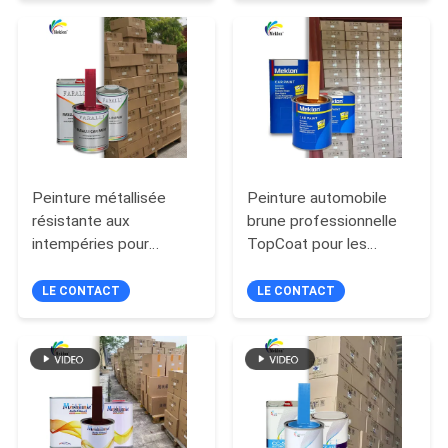
SOUMISSION
PLAN
DU
SITE
Peinture métallisée
Peinture automobile
POLITIQUE
résistante aux
brune professionnelle
intempéries pour
TopCoat pour les
DE
véhicule, couche de
fabricants de réparation
CONFIDENTIALITÉ
finition pratique multi-
automobile
LE CONTACT
LE CONTACT
scènes