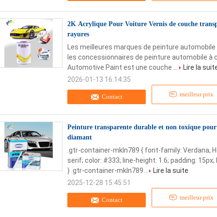
2K Acrylique Pour Voiture Vernis de couche transp
rayures
Les meilleures marques de peinture automobile
les concessionnaires de peinture automobile à 
Automotive Paint est une couche ...
Lire la suit
2026-01-13 16:14:35
meilleur prix
Contact
Peinture transparente durable et non toxique pour v
diamant
.gtr-container-mkln789 { font-family: Verdana, 
serif; color: #333; line-height: 1.6; padding: 15px
} .gtr-container-mkln789...
Lire la suite
2025-12-28 15:45:51
meilleur prix
Contact