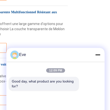
arente Multifonctionnel Résistant aux
 offrent une large gamme d'options pour
choisir La couche transparente de Meklon
e
Eve
oiture, résistante à l'abrasion, finition
12:09 PM
Helvetica, "Times New Roman", Arial, sans-
; box-sizing: border-box; overflow-x: hidden;
Good day, what product are you looking 
for?