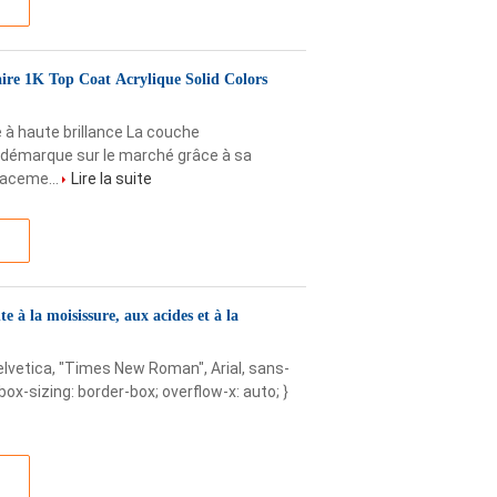
laire 1K Top Coat Acrylique Solid Colors
 à haute brillance La couche
 démarque sur le marché grâce à sa
caceme...
Lire la suite
e à la moisissure, aux acides et à la
elvetica, "Times New Roman", Arial, sans-
 box-sizing: border-box; overflow-x: auto; }