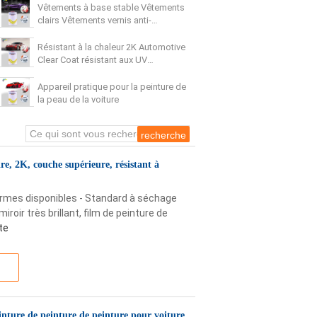
Vêtements à base stable Vêtements
clairs Vêtements vernis anti-
moustique anti-rayures
Résistant à la chaleur 2K Automotive
Clear Coat résistant aux UV
polyvalent
Appareil pratique pour la peinture de
la peau de la voiture
re, 2K, couche supérieure, résistant à
ormes disponibles - Standard à séchage
roir très brillant, film de peinture de
ite
inture de peinture de peinture pour voiture