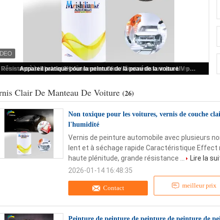
Non toxique pour les voitures, vernis de couche claire, 2K, couche supérieure, résistant à l'humidité
rnis Clair De Manteau De Voiture
(26)
Non toxique pour les voitures, vernis de couche clai
l'humidité
Vernis de peinture automobile avec plusieurs n
lent et à séchage rapide Caractéristique Effect mi
haute plénitude, grande résistance ...
Lire la su
2026-01-14 16:48:35
meilleur prix
Contact
Peinture de peinture de peinture de peinture de pe