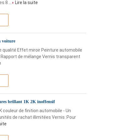
s 8 ...
Lire la suite
a voiture
 qualité Effet miroir Peinture automobile
 Rapport de mélange Vernis transparent
e
ures brillant 1K 2K inoffensif
K couleur de finition automobile - Un
ités de rachat illimitées Vernis :Pour
uite