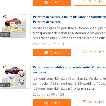
meilleur prix
Contact
Peinture de voiture à haute brillance de couleur c
Peinture de voiture
Ventes en gros de peinture automobile acrylique
transparente de peinture automobile Meklon se
résistance aux UV exceptionnelle.il protège effi
2026-04-09 17:32:14
meilleur prix
Contact
Peinture automobile transparente anti-UV, résistant
corrosion
.gtr-container-k9m2p5 { font-family: Verdana, H
serif; color: #333; line-height: 1.6; padding: 16px;
.gtr-container-k9m2p5 p { ...
Lire la suite
2026-07-23 09:54:24
meilleur prix
Contact