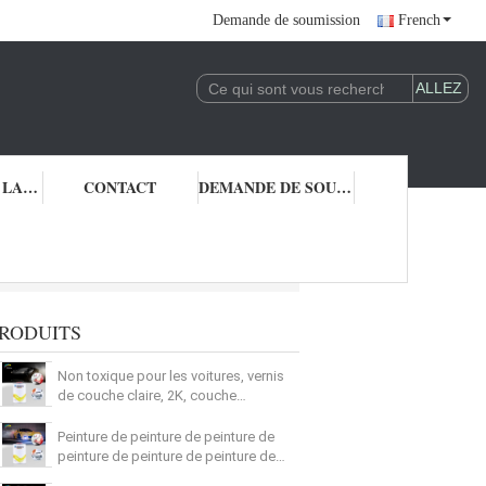
Demande de soumission
French
CONTRÔLE DE LA QUALITÉ
CONTACT
DEMANDE DE SOUMISSION
RODUITS
Non toxique pour les voitures, vernis
de couche claire, 2K, couche
supérieure, résistant à l'humidité
Peinture de peinture de peinture de
peinture de peinture de peinture de
peinture pour voiture