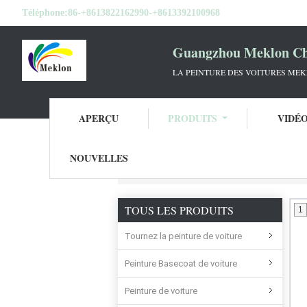
Téléphone:
86-+8613822162990-+8613392100968
Guangzhou Meklon Che
LA PEINTURE DES VOITURES ME
APERÇU
PRODUITS
VIDÉ
NOUVELLES
Aperçu
Produits
Vernis clair de manteau 
TOUS LES PRODUITS
1
Tournez la peinture de voiture
Peinture Basecoat de voiture
Peinture de voiture