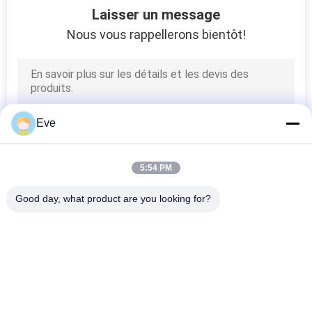
Laisser un message
Nous vous rappellerons bientôt!
Eve
5:54 PM
Good day, what product are you looking for?
Catégories populaires
Tous
Tournez La Peinture 
Peinture Basecoat 
De Voiture
De Voiture
Pâte De Polyester 