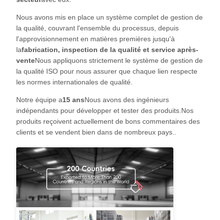
VISITE
Nous avons mis en place un système complet de gestion de
D'USINE
la qualité, couvrant l'ensemble du processus, depuis
l'approvisionnement en matières premières jusqu'à
la
fabrication, inspection de la qualité et service après-
CONTRÔLE
vente
Nous appliquons strictement le système de gestion de
DE
la qualité ISO pour nous assurer que chaque lien respecte
les normes internationales de qualité.
LA
Notre équipe a
15 ans
Nous avons des ingénieurs
QUALITÉ
indépendants pour développer et tester des produits.Nos
produits reçoivent actuellement de bons commentaires des
clients et se vendent bien dans de nombreux pays..
CONTACT
NOUVELLES
DEMANDE
DE