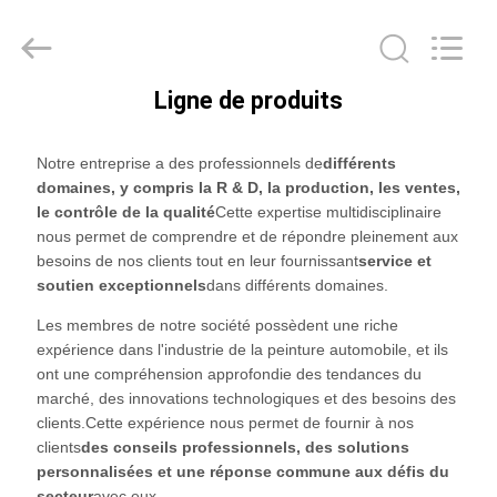
Guangzhou
Meklon
Chemical
Technology
Co.,
Ltd..
Ligne de produits
All
APERÇU
Rights
Reserved.
Notre entreprise a des professionnels de
différents
PRODUITS
domaines, y compris la R & D, la production, les ventes,
le contrôle de la qualité
Cette expertise multidisciplinaire
nous permet de comprendre et de répondre pleinement aux
VIDÉOS
besoins de nos clients tout en leur fournissant
service et
soutien exceptionnels
dans différents domaines.
A
Les membres de notre société possèdent une riche
expérience dans l'industrie de la peinture automobile, et ils
PROPOS
ont une compréhension approfondie des tendances du
DE
marché, des innovations technologiques et des besoins des
clients.Cette expérience nous permet de fournir à nos
NOUS
clients
des conseils professionnels, des solutions
personnalisées et une réponse commune aux défis du
secteur
avec eux.