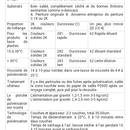
Substrats
Bien sablé, complètement séché et de bonnes finitions
existantes comme ci-dessous:
A. Peinture originale B. Ancienne entreprise de peinture
C.1K ou 2K
Proportion
2K couleurs
Durcisseur (1)
Un peu plus mince
de mélange
solides
((0.2-0.4)
Pour les
Couleurs
281 Durcisseur
62 Rapide diluant
produits à
solides 2K
rapide
base de
plantes:
15 à 30°C
Couleurs
282 Durcisseur
62 diluant standard
solides 2K
standard
> 30°C
Couleurs
283 Durcisseur
62 Lente dilution
solides 2K
lent
Viscosité de
16 à 19 pour tomber, dans une tasse de viscosité de 4 # à
pulvérisation
25
°C
Traitement
Il y a des particules ou des fuites après pulvérisation, sable
ultérieur
la zone touchée avec du papier de sable P2000 après un
rinçage complet, puis poli pour le résoudre.
Le pistolet
L'alimentation par gravité: 1,2-1,5 mm 3-5 kg/cm2
de
L'alimentation par gravité: 1,4-1,6 mm 3-5 kg/cm2
pulvérisation
est monté
Technologie
Couches et épaisseur: 2-3 couches, total 35-50um
de
Temps de déclenchement: à 25°C, 5 à 10 minutes entre
pulvérisation
deux couches
Temps de séchage à l'air: laisser sécher à l'air pendant 10
à 15 minutes avant le séchage forcé