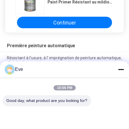
Paint Primer Résistant au mildiou
Résistant à l'humidité
Continuer
Première peinture automatique
Résistant à l'usure, à l' imprégnation de peinture automatique,
résistant au moisissure, gris non toxique
Eve
Résistant à la chaleur 1L Auto Paint Primer Résistant au
mildiou Résistant à l'humidité
10:06 PM
Apprêt de peinture automobile époxy en aérosol, résistant aux
UV, durable, anti-oxydation
Good day, what product are you looking for?
Catégories populaires
Tous
Tournez La Peinture 
Peinture Basecoat 