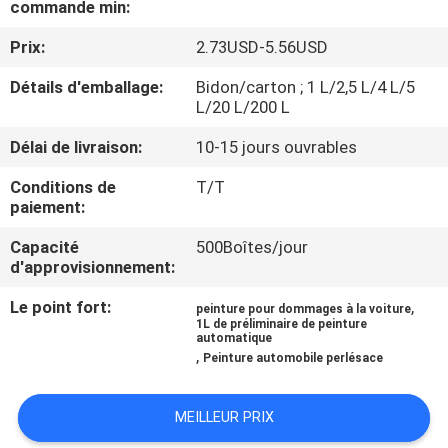
commande min:
VISITE
D'USINE
Prix:
2.73USD-5.56USD
Détails d'emballage:
Bidon/carton ; 1 L/2,5 L/4 L/5
CONTRÔLE
L/20 L/200 L
DE
Délai de livraison:
10-15 jours ouvrables
LA
Conditions de
T/T
paiement:
QUALITÉ
Capacité
500Boîtes/jour
d'approvisionnement:
CONTACT
Le point fort:
,
peinture pour dommages à la voiture
1L de préliminaire de peinture
NOUVELLES
automatique
,
Peinture automobile perlésace
DEMANDE
MEILLEUR PRIX
DE