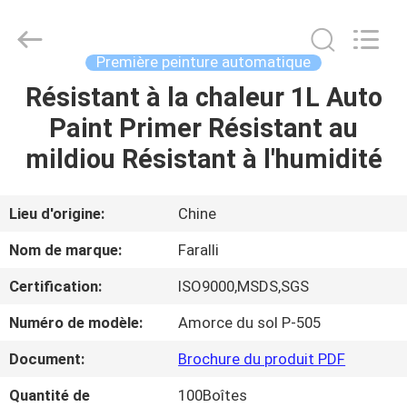
Guangzhou
Meklon
Chemical
Technology
Co.,
Première peinture automatique
Ltd..
All
Résistant à la chaleur 1L Auto
APERÇU
Rights
Reserved.
Paint Primer Résistant au
PRODUITS
mildiou Résistant à l'humidité
VIDÉOS
Lieu d'origine:
Chine
Nom de marque:
Faralli
A
Certification:
ISO9000,MSDS,SGS
PROPOS
Numéro de modèle:
Amorce du sol P-505
DE
NOUS
Document:
Brochure du produit PDF
Quantité de
100Boîtes