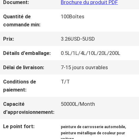
Document:
Brochure du produit PDF
NOUS
Quantité de
100Boîtes
commande min:
VISITE
Prix:
3.26USD-5USD
D'USINE
Détails d'emballage:
0.5L/1L/4L/10L/20L/200L
CONTRÔLE
Délai de livraison:
7-15 jours ouvrables
DE
Conditions de
T/T
paiement:
LA
Capacité
50000L/Month
QUALITÉ
d'approvisionnement:
Le point fort:
,
peinture de carrosserie automobile
CONTACT
peinture métallique de couleur pour