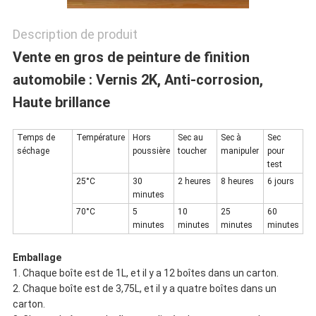
POLITIQUE
Description de produit
DE
Vente en gros de peinture de finition
CONFIDENTIALITÉ
automobile : Vernis 2K, Anti-corrosion,
Haute brillance
Temps de
Température
Hors
Sec au
Sec à
Sec
séchage
poussière
toucher
manipuler
pour
test
25°C
30
2 heures
8 heures
6 jours
minutes
70°C
5
10
25
60
minutes
minutes
minutes
minutes
Emballage
1. Chaque boîte est de 1L, et il y a 12 boîtes dans un carton.
2. Chaque boîte est de 3,75L, et il y a quatre boîtes dans un
carton.