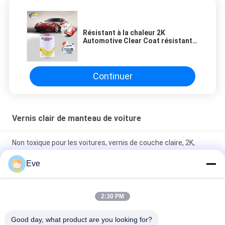
Résistant à la chaleur 2K
Automotive Clear Coat résistant
aux UV polyvalent
Continuer
Vernis clair de manteau de voiture
Non toxique pour les voitures, vernis de couche claire, 2K,
couche supérieure, résistant à l'humidité
Eve
Peinture de peinture de peinture de peinture de peinture de
peinture de peinture pour voiture
2:30 PM
Vêtements à base stable Vêtements clairs Vêtements vernis
Good day, what product are you looking for?
anti-moustique anti-rayures