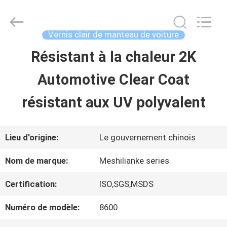
2026
Guangzhou
Meklon
Chemical
Vernis clair de manteau de voiture
Technology
Co.,
Résistant à la chaleur 2K
APERÇU
Ltd..
All
Automotive Clear Coat
Rights
Reserved.
PRODUITS
résistant aux UV polyvalent
VIDÉOS
Lieu d'origine:
Le gouvernement chinois
Nom de marque:
Meshilianke series
A
Certification:
ISO,SGS,MSDS
PROPOS
Numéro de modèle:
8600
DE