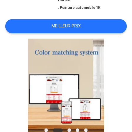
voiture
,
Peinture automobile 1K
NOUVELLES
MEILLEUR PRIX
DEMANDE
DE
SOUMISSION
PLAN
DU
SITE