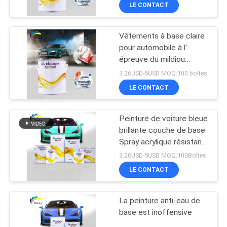
VISITE
LE CONTACT
D'USINE
Vêtements à base claire
105
pour automobile à l'
CONTRÔLE
épreuve du mildiou
Peinture de voiture
DE
Vêtements à base claire
3.26USD-5USD MOQ:100 boîtes
pour voiture
LA
LE CONTACT
QUALITÉ
Peinture de voiture bleue
brillante couche de base
CONTACT
Spray acrylique résistant
12
aux intempéries
3.26USD-5USD MOQ:100Boîtes
Pâte de polyester
NOUVELLES
LE CONTACT
pour voiture
La peinture anti-eau de
DEMANDE
base est inoffensive
DE