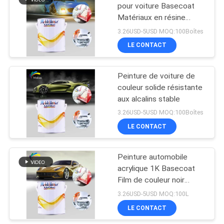
pour voiture Basecoat
Matériaux en résine
26
acrylique Pratique
3.26USD-5USD MOQ:100Boîtes
Vernis clair de
LE CONTACT
manteau de voiture
Peinture de voiture de
couleur solide résistante
aux alcalins stable
3.26USD-5USD MOQ:100Boîtes
LE CONTACT
62
Peinture de voiture
Peinture automobile
acrylique 1K Basecoat
mixte prête
Film de couleur noir
Épaisseur 1,5-2,0 Mils
3.26USD-5USD MOQ:100L
LE CONTACT