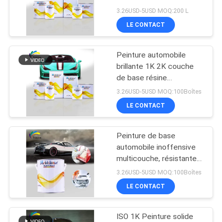
SOUMISSION
3.26USD-5USD MOQ:200 L
LE CONTACT
37
PLAN
Peinture de perle de
Peinture automobile
DU
brillante 1K 2K couche
voiture
SITE
de base résine
polyuréthane polyvalente
3.26USD-5USD MOQ:100Boîtes
LE CONTACT
POLITIQUE
DE
Peinture de base
22
CONFIDENTIALITÉ
automobile inoffensive
Peinture argentée
multicouche, résistante
aux intempéries,
3.26USD-5USD MOQ:100Boîtes
métallique de
revêtement acrylique
LE CONTACT
pour voiture
voiture
ISO 1K Peinture solide