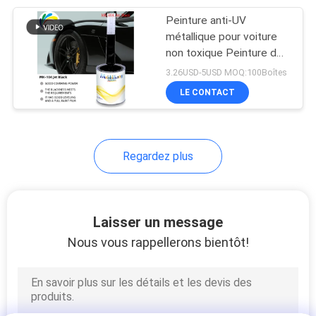
Peinture anti-UV
17
métallique pour voiture
Durcisseur de
non toxique Peinture de
pulvérisation de base
3.26USD-5USD MOQ:100Boîtes
peinture de voiture
pour automobile stable
LE CONTACT
Regardez plus
11
Diluant pour peinture
Laisser un message
de voiture
Nous vous rappellerons bientôt!