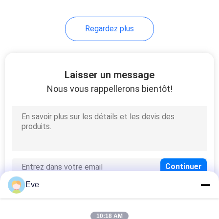
17
Regardez plus
Durcisseur de
peinture de voiture
Laisser un message
Nous vous rappellerons bientôt!
11
Diluant pour peinture
de voiture
Eve
10:18 AM