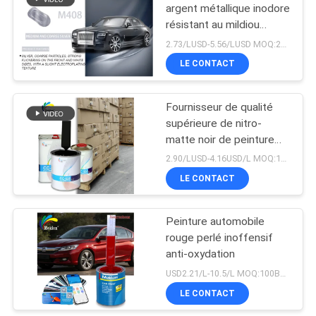
argent métallique inodore
résistant au mildiou
26
polyvalent
2.73/LUSD-5.56/LUSD MOQ:200L
Vernis clair de
LE CONTACT
manteau de voiture
Fournisseur de qualité
supérieure de nitro-
matte noir de peinture
automobile
2.90/LUSD-4.16USD/L MOQ:100 boîtes
LE CONTACT
62
Peinture de voiture
Peinture automobile
rouge perlé inoffensif
mixte prête
anti-oxydation
USD2.21/L-10.5/L MOQ:100Boîtes
LE CONTACT