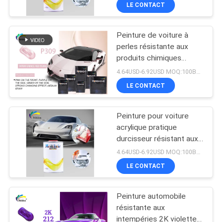
à la corrosion
VISITE
LE CONTACT
D'USINE
Peinture de voiture à
105
perles résistante aux
CONTRÔLE
produits chimiques
Peinture de voiture
DE
résistant à la moisissure
4.64USD-6.92USD MOQ:100Boîtes
0,95 kg
LA
LE CONTACT
QUALITÉ
Peinture pour voiture
acrylique pratique
CONTACT
durcisseur résistant aux
12
alcalins inoffensif
4.64USD-6.92USD MOQ:100Boîtes
Pâte de polyester
NOUVELLES
LE CONTACT
pour voiture
Peinture automobile
DEMANDE
résistante aux
DE
intempéries 2K violette