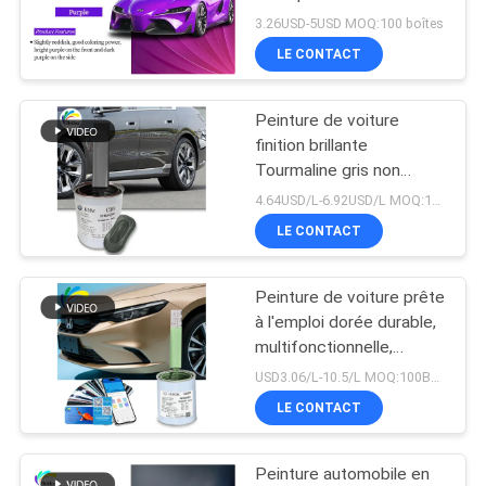
bleue couleur polyvalente
SOUMISSION
3.26USD-5USD MOQ:100 boîtes
LE CONTACT
37
PLAN
Peinture de perle de
Peinture de voiture
DU
finition brillante
voiture
SITE
Tourmaline gris non
toxique multi-fonction
4.64USD/L-6.92USD/L MOQ:100Boîtes
LE CONTACT
POLITIQUE
DE
Peinture de voiture prête
22
CONFIDENTIALITÉ
à l'emploi dorée durable,
Peinture argentée
multifonctionnelle,
résistante à la
USD3.06/L-10.5/L MOQ:100Boîtes
métallique de
moisissure, anticorrosion
LE CONTACT
et résistante aux UV
voiture
Peinture automobile en