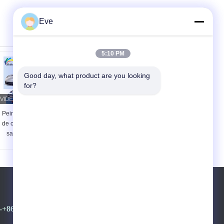
Eve
5:10 PM
Good day, what product are you looking 
for?
Peinture métallique
Peinture de voiture
de couleur pratique
rouge métallique
sans odeur SGS
argentée résistante
Peinture à
aux moisissures non
pulvérisation de
toxique
couleur argentée
pour voiture
-+8613392100968-+8613501528806