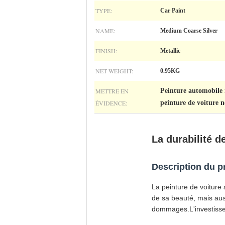
TYPE:
Car Paint
NAME:
Medium Coarse Silver
FINISH:
Metallic
NET WEIGHT:
0.95KG
METTRE EN
Peinture automobile 
ÉVIDENCE:
peinture de voiture 
La durabilité d
Description du p
La peinture de voiture
de sa beauté, mais auss
dommages.L'investisse