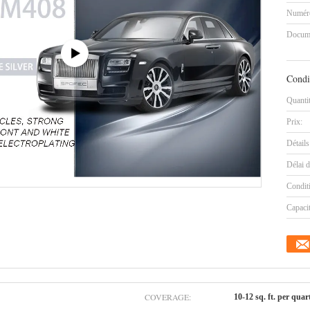
Numéro
Docum
Condi
Quanti
Prix:
Détails
Délai d
Condit
Capaci
COVERAGE:
10-12 sq. ft. per quar