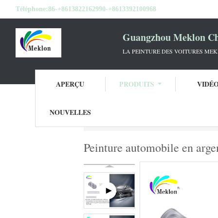
Téléphone:
86-+8613822162990-+8613392100968
Guangzhou Meklon Che
LA PEINTURE DES VOITURES ME
APERÇU
PRODUITS
VIDÉ
NOUVELLES
Aperçu
Produits
Peinture argentée métal
Peinture automobile en argen