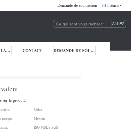
Demande de soumission
French
CONTRÔLE DE LA QUALITÉ
CONTACT
DEMANDE DE SOUMISSION
au mildiou polyvalent
yvalent
s sur le produit:
origine:
Chine
 marque:
Meklon
cation:
ISO,MSDS,SGS