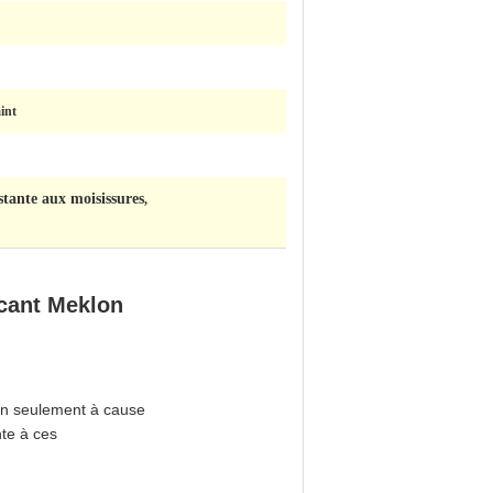
int
stante aux moisissures
,
icant Meklon
on seulement à cause
nte à ces