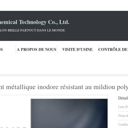
mical Technology Co., Ltd.
KLON BRILLE PARTOUT DANS LE MONDE
OS
A PROPOS DE NOUS
VISITE D'USINE
lique de voiture
Peinture automobile en argent métallique inodore résistant 
t métallique inodore résistant au mildiou pol
Détail
Lieu d'
Nom de
Certifi