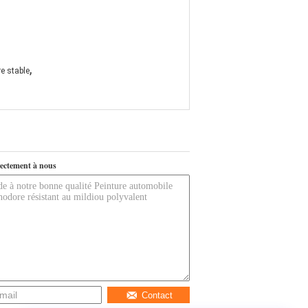
,
re stable
ectement à nous
Contact