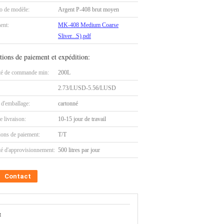
 de modèle:
Argent P-408 brut moyen
ent:
MK-408 Medium Coarse
Sliver...S).pdf
tions de paiement et expédition:
té de commande min:
200L
2.73/LUSD-5.56/LUSD
 d'emballage:
cartonné
e livraison:
10-15 jour de travail
ions de paiement:
T/T
té d'approvisionnement:
500 litres par jour
Contact
t