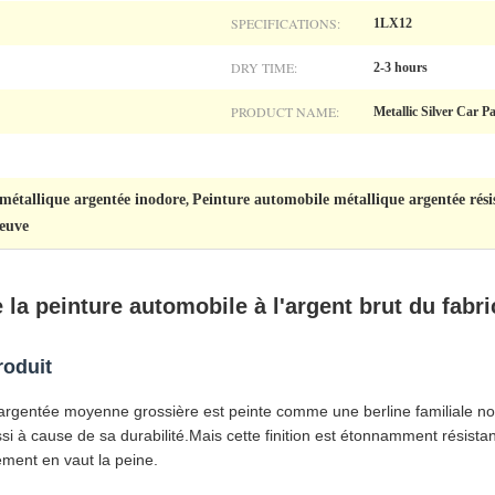
SPECIFICATIONS:
1LX12
DRY TIME:
2-3 hours
PRODUCT NAME:
Metallic Silver Car Pa
métallique argentée inodore
Peinture automobile métallique argentée rési
,
neuve
e la peinture automobile à l'argent brut du fabr
roduit
 argentée moyenne grossière est peinte comme une berline familiale n
i à cause de sa durabilité.Mais cette finition est étonnamment résista
ment en vaut la peine.