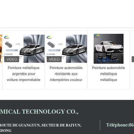
Peinture métallique
Peinture automobile
Peinture automobile
argentée pour
résistante aux
métallique
voiture imperméable
intempéries couleur
métallique
à l'humidité
argentée résistante
métallique à l'argent
aux alcalins
inoffensif
ICAL TECHNOLOGY CO.,
Téléphone:
86
, ROUTE DE GUANGYUN, SECTEUR DE BAIYUN,
GDONG