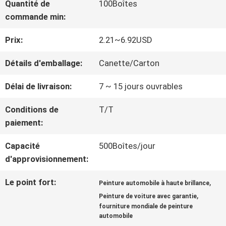
Quantité de
100Boîtes
NOUS
commande min:
Prix:
2.21~6.92USD
VISITE
Détails d'emballage:
Canette/Carton
D'USINE
Délai de livraison:
7 ~ 15 jours ouvrables
CONTRÔLE
Conditions de
T/T
paiement:
DE
Capacité
500Boîtes/jour
LA
d'approvisionnement:
QUALITÉ
Le point fort:
,
Peinture automobile à haute brillance
,
Peinture de voiture avec garantie
fourniture mondiale de peinture
CONTACT
automobile