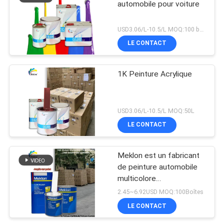
automobile pour voiture
USD3.06/L-10.5/L MOQ:100 boîtes
LE CONTACT
1K Peinture Acrylique
USD3.06/L-10.5/L MOQ:50L
LE CONTACT
Meklon est un fabricant
de peinture automobile
multicolore
personnalisable
2.45~6.92USD MOQ:100Boîtes
LE CONTACT