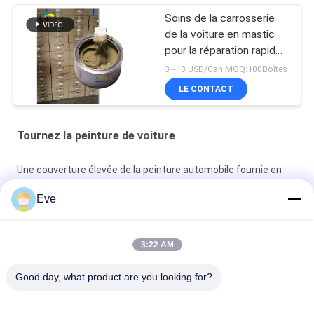
Soins de la carrosserie
de la voiture en mastic
pour la réparation rapide
des inégalités
3~13 USD/Can MOQ:100Boîtes
LE CONTACT
Tournez la peinture de voiture
Une couverture élevée de la peinture automobile fournie en
usine
Eve
Peinture automobile pré-mélangée Peinture acrylique pour
pulvérisation automobile
3:22 AM
Peinture automobile multifonctionnelle Havana Couleur grise
Good day, what product are you looking for?
Inoffensif