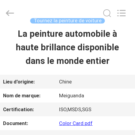
2026
Guangzhou
Meklon
Chemical
Tournez la peinture de voiture
Technology
Co.,
La peinture automobile à
APERÇU
Ltd..
All
haute brillance disponible
Rights
Reserved.
PRODUITS
dans le monde entier
VIDÉOS
Lieu d'origine:
Chine
Nom de marque:
Meiguanda
A
Certification:
ISO,MSDS,SGS
PROPOS
Document:
Color Card.pdf
DE