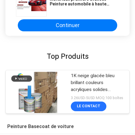
Peinture automobile à haute
application Peinture automobile
rouge cristallin HS 1K
Continuer
Top Produits
1K neige glacée bleu
brillant couleurs
acryliques solides
Peinture automobile pour
3.26USD-5USD MOQ:100 boîtes
réparation de carrosserie
LE CONTACT
de voiture d'occasion
Peinture Basecoat de voiture