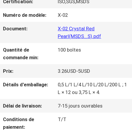
Certification:
ISO,SGS,MSDS
NOUS
Numéro de modèle:
X-02
VISITE
Document:
X-02 Crystal Red
Pearl(MSDS...S).pdf
D'USINE
Quantité de
100 boîtes
commande min:
CONTRÔLE
Prix:
3.26USD-5USD
DE
Détails d'emballage:
0,5 L/1 L/4 L/10 L/20 L/200 L ; 1
LA
L × 12 ou 3,75 L × 4.
QUALITÉ
Délai de livraison:
7-15 jours ouvrables
Conditions de
T/T
CONTACT
paiement: