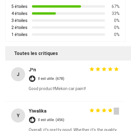
5 étoiles
67%
4 étoiles
33%
3 étoiles
0%
2 étoiles
0%
1 étoiles
0%
Toutes les critiques
J*n
J
Il est utile. (678)
Good product!Mekon car paint!
Yiwalika
Y
Il est utile. (456)
Overall, it's pretty good. Whether it's the quality