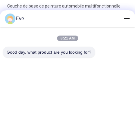
Couche de base de peinture automobile multifonctionnelle
résistante aux UV
Eve
Vêtements à base claire pour automobile à l' épreuve du
mildiou Vêtements à base claire pour voiture
8:21 AM
Peinture de voiture bleue brillante couche de base Spray
Good day, what product are you looking for?
acrylique résistant aux intempéries
Catégories populaires
Tous
Tournez La Peinture 
Peinture Basecoat 
De Voiture
De Voiture
Pâte De Polyester 
Peinture De Voiture
Pour Voiture
Peinture De Perle De 
Peinture Argentée 