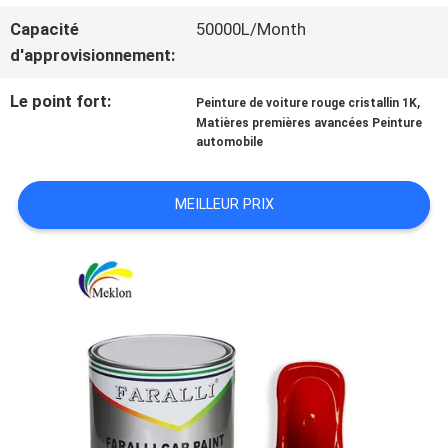
Capacité
50000L/Month
NOUVELLES
d'approvisionnement:
Le point fort:
,
Peinture de voiture rouge cristallin 1K
DEMANDE
Matières premières avancées Peinture
automobile
DE
MEILLEUR PRIX
SOUMISSION
PLAN
DU
SITE