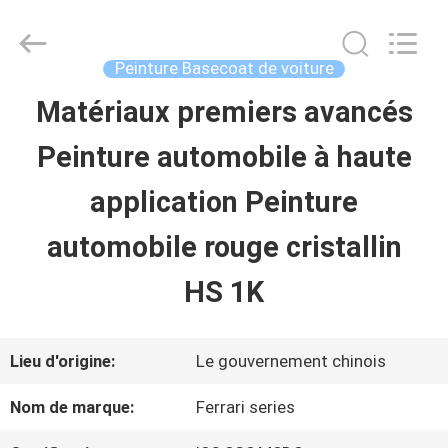
2026
Guangzhou
Meklon
Chemical
Peinture Basecoat de voiture
Technology
Co.,
Matériaux premiers avancés
APERÇU
Ltd..
All
Peinture automobile à haute
Rights
Reserved.
PRODUITS
application Peinture
automobile rouge cristallin
VIDÉOS
HS 1K
A
Lieu d'origine:
Le gouvernement chinois
PROPOS
Nom de marque:
Ferrari series
DE