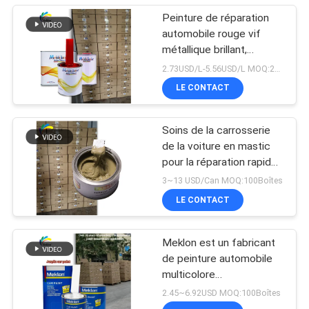
Peinture de réparation
automobile rouge vif
métallique brillant,
assortiment de couleurs
2.73USD/L-5.56USD/L MOQ:200L
de qualité usine d'origine
LE CONTACT
Soins de la carrosserie
de la voiture en mastic
pour la réparation rapide
des inégalités
3~13 USD/Can MOQ:100Boîtes
LE CONTACT
Meklon est un fabricant
de peinture automobile
multicolore
personnalisable
2.45~6.92USD MOQ:100Boîtes