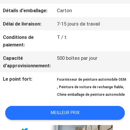
NOUS
Détails d'emballage:
Carton
Délai de livraison:
7-15 jours de travail
VISITE
Conditions de
T / t
D'USINE
paiement:
Capacité
500 boîtes par jour
CONTRÔLE
d'approvisionnement:
DE
Le point fort:
Fournisseur de peinture automobile OEM
,
,
LA
Peinture de voiture de rechange fiable
Chine emballage de peinture automobile
QUALITÉ
MEILLEUR PRIX
CONTACT