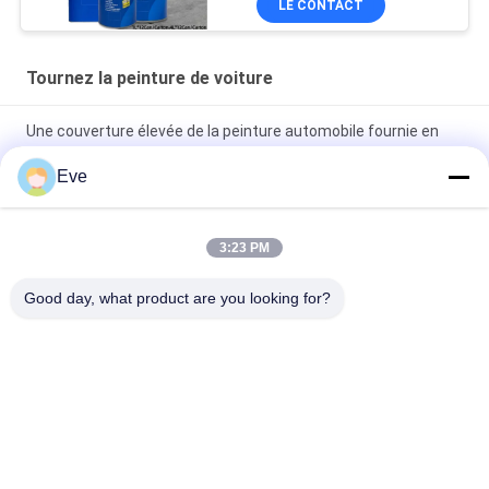
LE CONTACT
Tournez la peinture de voiture
Une couverture élevée de la peinture automobile fournie en
usine
Eve
Peinture automobile pré-mélangée Peinture acrylique pour
pulvérisation automobile
3:23 PM
Peinture automobile multifonctionnelle Havana Couleur grise
Good day, what product are you looking for?
Inoffensif
Catégories populaires
Tous
Tournez La Peinture 
Peinture Basecoat 
De Voiture
De Voiture