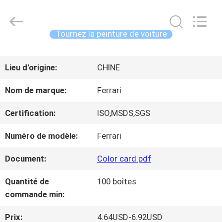
2026
Guangzhou
Meklon
Chemical
Tournez la peinture de voiture
Technology
Co.,
APERÇU
Ltd..
All
Lieu d'origine:
CHINE
Rights
Reserved.
PRODUITS
Nom de marque:
Ferrari
Certification:
ISO,MSDS,SGS
VIDÉOS
Numéro de modèle:
Ferrari
Document:
Color card.pdf
A
Quantité de
100 boîtes
PROPOS
commande min:
DE
Prix:
4.64USD-6.92USD