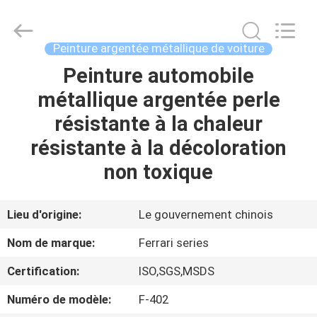
Guangzhou
Meklon
Chemical
Technology
Co.,
Peinture argentée métallique de voiture
Ltd..
All
Peinture automobile
APERÇU
Rights
Reserved.
métallique argentée perle
PRODUITS
résistante à la chaleur
résistante à la décoloration
VIDÉOS
non toxique
A
Lieu d'origine:
Le gouvernement chinois
PROPOS
Nom de marque:
Ferrari series
DE
Certification:
ISO,SGS,MSDS
NOUS
Numéro de modèle:
F-402