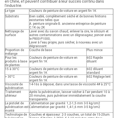
en Chine, et peuvent contribuer à leur succès continu dans
l'industrie.
Le type
Couleurs de peinture de voiture en argent fin 1K
Substrats
Bien sablé, complètement séché et de bonnes finitions
existantes telles que:
A. peinture originale B. ancienne entreprise de peinture
C.1K ou 2K
Nettoyage de
Laver avec du savon chaud, enlever la cire, le silicium et
surface
autres contaminations avec un dégrasageur, poncer avec
le P800-P1000,
Laver à l'eau propre, puis sécher, à nouveau avec un
dégraissant.
Proportion de
Couche de base
Plus mince
mélange
Pour les
Couleurs de peinture de voiture en
602 Rapide
produits à base
argent fin 1K
diluant
de plantes:
15 à 30°C
Couleurs de peinture de voiture en
602 diluant
argent fin 1K
standard
> 30°C
Couleurs de peinture de voiture en
602 Réglage lent
argent fin 1K
Viscosité de
14-16s à déposer, dans une tasse de viscosité 4# à 25°C
pulvérisation
Traitement
Après la pulvérisation, laisser sécher à l'air pendant 10 à
ultérieur
20 minutes, puis pulvériser immédiatement la couche
transparente.
Le pistolet de
L'alimentation par gravité: 1,2-1,5 mm 3-5 kg/cm2
pulvérisation est
L'alimentation par gravité: 1,4-1,6 mm 3-5 kg/cm2
monté
Technologie de
Couches et épaisseur: 2-3 couches, un total de 15-20um.