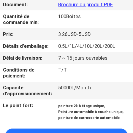
VISITE
Document:
Brochure du produit PDF
D'USINE
Quantité de
100Boîtes
commande min:
CONTRÔLE
Prix:
3.26USD-5USD
DE
Détails d'emballage:
0.5L/1L/4L/10L/20L/200L
LA
Délai de livraison:
7 ~ 15 jours ouvrables
QUALITÉ
Conditions de
T/T
paiement:
CONTACT
Capacité
50000L/Month
d'approvisionnement:
NOUVELLES
Le point fort:
,
peinture 2k à étage unique
,
Peinture automobile à couche unique
peinture de carrosserie automobile
DEMANDE
DE