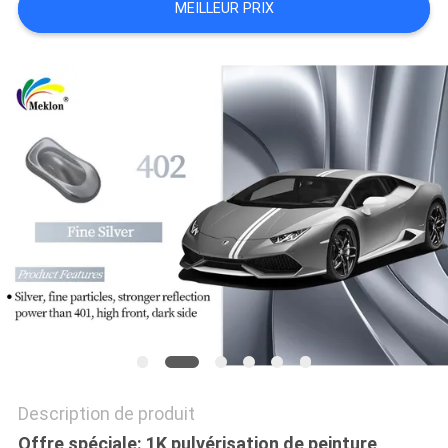
MEILLEUR PRIX
SOUMISSION
PLAN
DU
SITE
POLITIQUE
DE
CONFIDENTIALITÉ
Description de produit
Offre spéciale: 1K pulvérisation de peinture