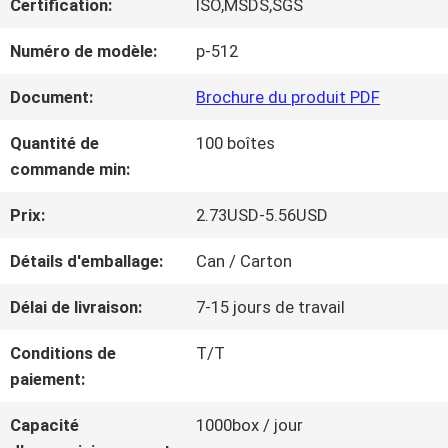
Certification:
ISO,MSDS,SGS
NOUS
Numéro de modèle:
p-512
VISITE
Document:
Brochure du produit PDF
D'USINE
Quantité de
100 boîtes
commande min:
CONTRÔLE
Prix:
2.73USD-5.56USD
DE
Détails d'emballage:
Can / Carton
LA
Délai de livraison:
7-15 jours de travail
QUALITÉ
Conditions de
T/T
paiement:
CONTACT
Capacité
1000box / jour