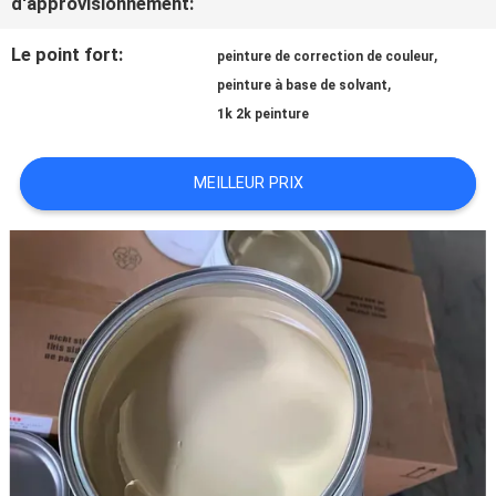
d'approvisionnement:
NOUVELLES
Le point fort:
,
peinture de correction de couleur
,
peinture à base de solvant
1k 2k peinture
DEMANDE
MEILLEUR PRIX
DE
SOUMISSION
PLAN
DU
SITE