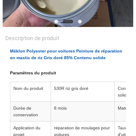
POLITIQUE
DE
CONFIDENTIALITÉ
Description de produit
Méklon Polyester pour voitures Peinture de réparation
en mastic de riz Gris doré 85% Contenu solide
Paramètres du produit
Nom du produit
530R riz gris doré
Contenu
solide
Durée de
8 mois
Matériel
conservation
Application du
réparation de moulages pour
Taux
projet
voitures
d'utilisati