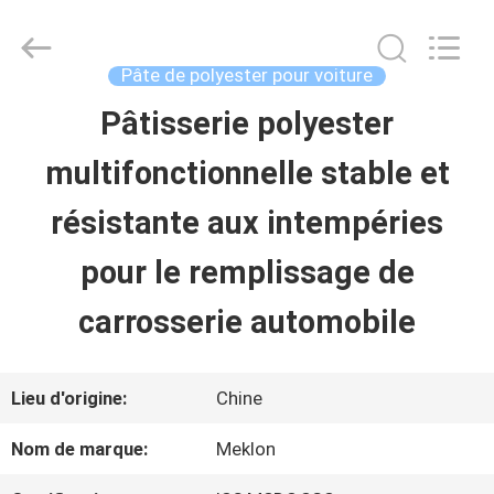
2026
Guangzhou
Meklon
Chemical
Pâte de polyester pour voiture
Technology
Co.,
Pâtisserie polyester
APERÇU
Ltd..
All
multifonctionnelle stable et
Rights
Reserved.
PRODUITS
résistante aux intempéries
pour le remplissage de
VIDÉOS
carrosserie automobile
A
Lieu d'origine:
Chine
PROPOS
Nom de marque:
Meklon
DE