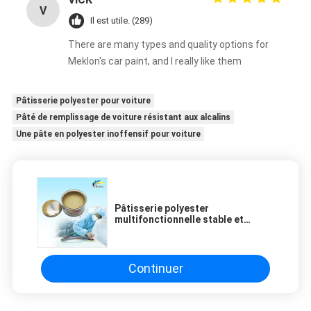
V
Il est utile. (289)
There are many types and quality options for
Meklon's car paint, and I really like them
Pâtisserie polyester pour voiture
Pâté de remplissage de voiture résistant aux alcalins
Une pâte en polyester inoffensif pour voiture
Pâtisserie polyester
multifonctionnelle stable et
résistante aux intempéries pour le
remplissage de carrosserie
automobile
Continuer