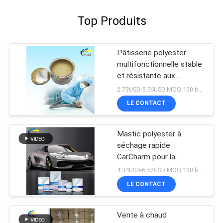
Top Produits
Pâtisserie polyester
multifonctionnelle stable
et résistante aux
intempéries pour le
2.73USD-5.56USD MOQ:100 boîtes
remplissage de
LE CONTACT
carrosserie automobile
Mastic polyester à
séchage rapide
CarCharm pour la
réparation de carrosserie
4.34USD-6.52USD MOQ:100 boîtes
automobile
LE CONTACT
Vente à chaud