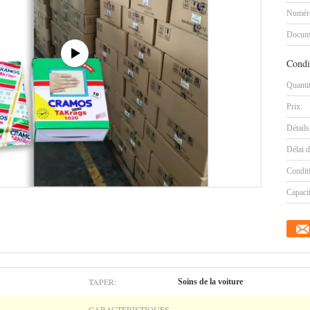
Numéro
Docum
Condi
Quanti
Prix:
Détails
Délai d
Condit
Capaci
TAPER:
Soins de la voiture
CARACTÉRISTIQUES