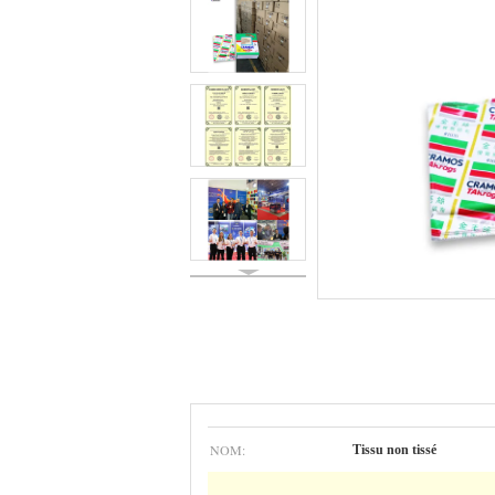
NOM:
Tissu non tissé