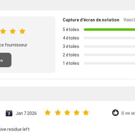
Capture d'écran de notation
Voici 
5 étoiles
4 étoiles
ce fournisseur
3 étoiles
2 étoiles
un
1 étoiles
n
Jan 7.2026
Il est u
ive residue left