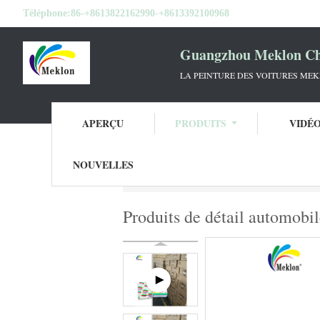
Téléphone:
86-+8613822162990-+8613392100968
Guangzhou Meklon Che
LA PEINTURE DES VOITURES ME
APERÇU
PRODUITS
VIDÉ
NOUVELLES
Aperçu
Produits
approvisionnements déta
Produits de détail automobil