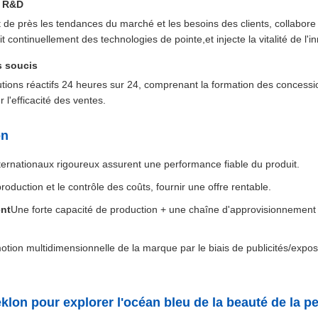
a R&D
de près les tendances du marché et les besoins des clients, collabore 
t continuellement des technologies de pointe,et injecte la vitalité de l'i
s soucis
tions réactifs 24 heures sur 24, comprenant la formation des concessi
 l'efficacité des ventes.
on
ternationaux rigoureux assurent une performance fiable du produit.
roduction et le contrôle des coûts, fournir une offre rentable.
ent
Une forte capacité de production + une chaîne d'approvisionnement
tion multidimensionnelle de la marque par le biais de publicités/expos
lon pour explorer l'océan bleu de la beauté de la p