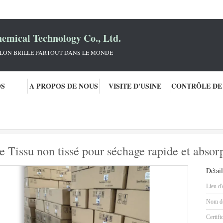
mical Technology Co., Ltd.
KLON BRILLE PARTOUT DANS LE MONDE
OS
A PROPOS DE NOUS
VISITE D'USINE
illants de voiture
Produits de détail automobile Tissu non tissé pour séchage
e Tissu non tissé pour séchage rapide et absor
Détail
Lieu d'
Nom de
Certifi