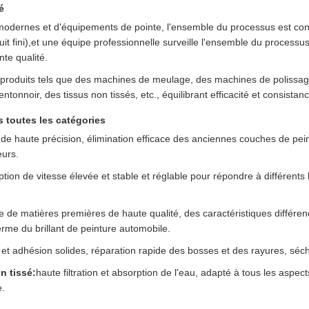
é
modernes et d'équipements de pointe, l'ensemble du processus est cont
t fini),et une équipe professionnelle surveille l'ensemble du process
nte qualité.
s produits tels que des machines de meulage, des machines de polissage
tonnoir, des tissus non tissés, etc., équilibrant efficacité et consistanc
s toutes les catégories
 de haute précision, élimination efficace des anciennes couches de pein
eurs.
tion de vitesse élevée et stable et réglable pour répondre à différents 
e de matières premières de haute qualité, des caractéristiques différe
erme du brillant de peinture automobile.
t adhésion solides, réparation rapide des bosses et des rayures, séch
n tissé:
haute filtration et absorption de l'eau, adapté à tous les aspec
e.