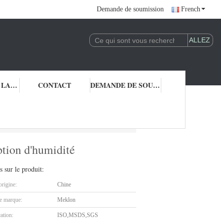
Demande de soumission
French
CONTRÔLE DE LA QUALITÉ
CONTACT
DEMANDE DE SOUMISSION
 rapide et absorption d'humidité
ption d'humidité
s sur le produit:
origine:
Chine
 marque:
Meklon
cation:
ISO,MSDS,SGS