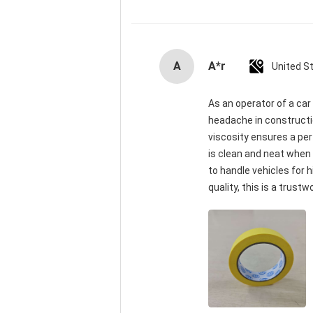
A
A*r
United S
As an operator of a car 
headache in constructio
viscosity ensures a pe
is clean and neat when 
to handle vehicles for
quality, this is a trustw