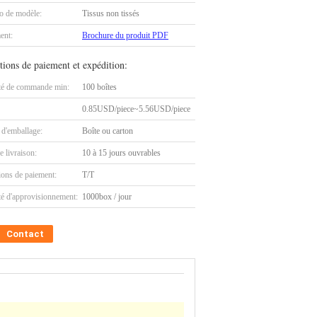
 de modèle:
Tissus non tissés
ent:
Brochure du produit PDF
tions de paiement et expédition:
té de commande min:
100 boîtes
0.85USD/piece~5.56USD/piece
 d'emballage:
Boîte ou carton
e livraison:
10 à 15 jours ouvrables
ions de paiement:
T/T
té d'approvisionnement:
1000box / jour
Contact