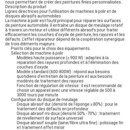
nous permettant de créer des peintures finies personnalisées.
Description du produit
Lignes directrices pour l'utilisation de machines à polir et de
disques abrasifs automobiles
La machine à polir est l’outil principal pour réparer les surfaces
de peinture automobile. Il entraîne un disque de meulage rotatif
à travers un moteur et utilise différents abrasifs pour traiter
efficacement les couches d'oxyde de peinture, les rayures et les
défauts. L’effet réparateur dépend de la coopération synergique
de trois éléments majeurs :
Points clés pour le choix des équipements
Sélection de machine à polir
Modèles haute puissance (≥ 900 W) : adaptés à la
réparation des rayures profondes et à l'élimination des
couches d'oxyde
Modèle standard (600-800W) : répond aux besoins
quotidiens d’entretien de la peinture et aux besoins
modérés de traitement des rayures
Fonction de régulation de vitesse : il est recommandé de
choisir un appareil avec une vitesse réglable de 500 à
3000 tours par minute
Configuration du disque de meulage
Disque abrasif dur (densité de l'éponge ≥ 80%) : pour le
traitement des défauts en profondeur
Disque abrasif mi-doux (densité 50% -70%) : traitement
de nivellement de surface universel
Disque abrasif souple (laine/fibre ultra fine) : polissage fin
et traitement effet miroir