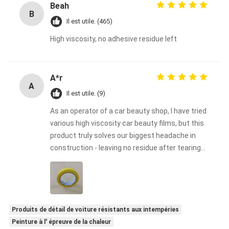
Beah
B
Il est utile. (465)
High viscosity, no adhesive residue left
A*r
A
Il est utile. (9)
As an operator of a car beauty shop, I have tried
various high viscosity car beauty films, but this
product truly solves our biggest headache in
construction - leaving no residue after tearing
off. Our technicians found during construction
that its high viscosity ensures a perfect fit with
complex surfaces such as bumpers and body
waistlines, while the unique adhesive formula is
clean and neat when removed, without
Produits de détail de voiture résistants aux intempéries
damaging the original paint or color changing
Peinture à l' épreuve de la chaleur