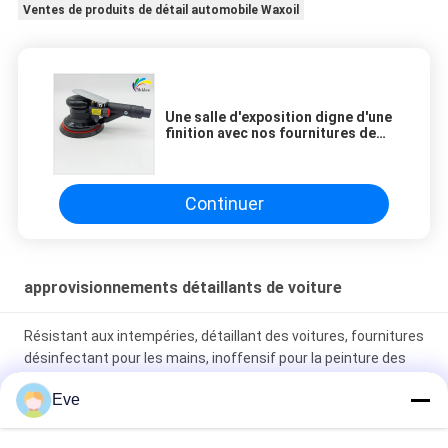
film. This is particularly important for us to
Ventes de produits de détail automobile Waxoil
handle vehicles for high-end customers. For
professional shop owners who need to balance
construction efficiency and quality, this is a
trustworthy choice.
Une salle d'exposition digne d'une
finition avec nos fournitures de
détails automobiles
professionnels
Continuer
approvisionnements détaillants de voiture
Résistant aux intempéries, détaillant des voitures, fournitures
désinfectant pour les mains, inoffensif pour la peinture des
voitures
Eve
MSDS fournitures de détails de voiture stables, couvercle de