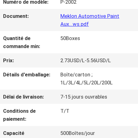
Numéro de modèle:
P-2002
NOUS
Document:
Meklon Automotive Paint
Aux...ws.pdf
VISITE
Quantité de
50Boxes
D'USINE
commande min:
Prix:
2.73USD/L-5.56USD/L
CONTRÔLE
Détails d'emballage:
Boîte/carton ;
DE
1L/3L/4L/5L/20L/200L
LA
Délai de livraison:
7-15 jours ouvrables
QUALITÉ
Conditions de
T/T
paiement:
CONTACT
Capacité
500Boîtes/jour