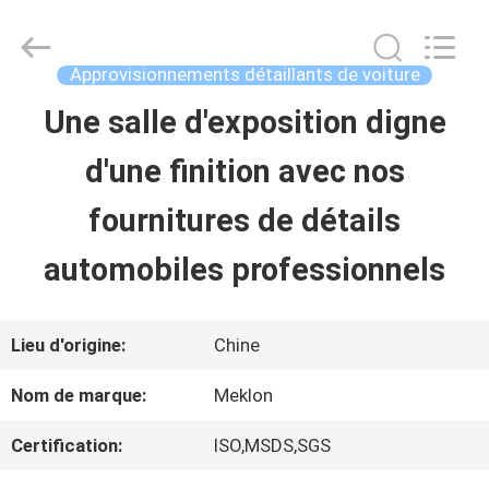
2026
Guangzhou
Meklon
Chemical
Approvisionnements détaillants de voiture
Technology
Co.,
Une salle d'exposition digne
APERÇU
Ltd..
All
d'une finition avec nos
Rights
Reserved.
PRODUITS
fournitures de détails
automobiles professionnels
VIDÉOS
Lieu d'origine:
Chine
A
Nom de marque:
Meklon
PROPOS
Certification:
ISO,MSDS,SGS
DE