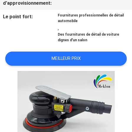
d'approvisionnement:
NOUVELLES
Fournitures professionnelles de détail
Le point fort:
automobile
,
Des fournitures de détail de voiture
DEMANDE
dignes d'un salon
DE
MEILLEUR PRIX
SOUMISSION
PLAN
DU
SITE