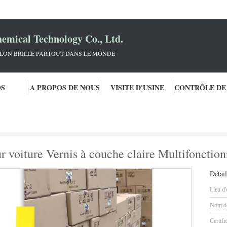
mical Technology Co., Ltd.
KLON BRILLE PARTOUT DANS LE MONDE
OS
A PROPOS DE NOUS
VISITE D'USINE
 de voiture
Résistant aux rayons UV Pour voiture Vernis à couche claire Mul
r voiture Vernis à couche claire Multifonctio
Détail
Lieu d'
Nom de
Certifi