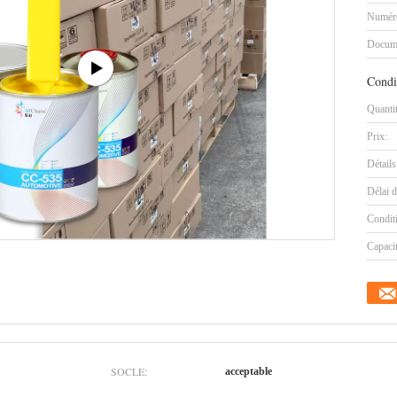
Numéro
Docum
Condi
Quanti
Prix:
Détails
Délai d
Condit
Capaci
SOCLE:
acceptable