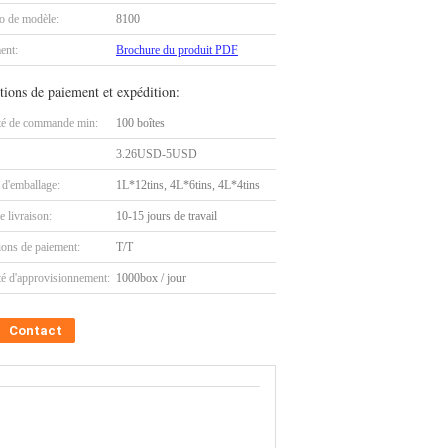
 de modèle:
8100
ent:
Brochure du produit PDF
tions de paiement et expédition:
té de commande min:
100 boîtes
3.26USD-5USD
 d'emballage:
1L*12tins, 4L*6tins, 4L*4tins
e livraison:
10-15 jours de travail
ions de paiement:
T/T
té d'approvisionnement:
1000box / jour
Contact