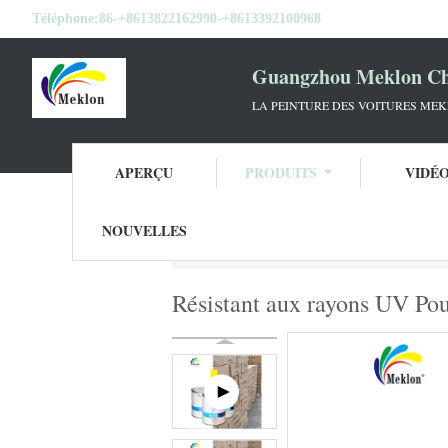
Téléphone:
86-+8613822162990-+8613392100968
Guangzhou Meklon Che
LA PEINTURE DES VOITURES ME
APERÇU
PRODUITS
VIDÉ
NOUVELLES
Aperçu
Produits
Vernis clair de manteau
Résistant aux rayons UV Pou