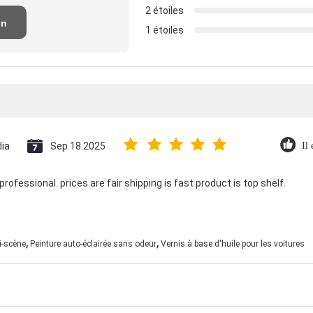
2 étoiles
un
1 étoiles
n
dia
Sep 18.2025
Il 
professional. prices are fair shipping is fast product is top shelf.
,
,
i-scène
Peinture auto-éclairée sans odeur
Vernis à base d'huile pour les voitures