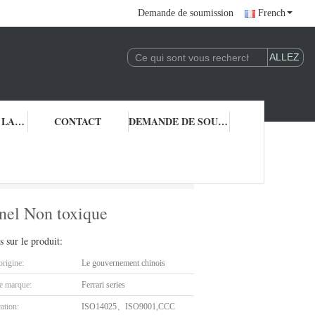
Demande de soumission
French
CONTRÔLE DE LA QUALITÉ
CONTACT
DEMANDE DE SOUMISSION
tifonctionnel Non toxique
nnel Non toxique
s sur le produit:
origine:
Le gouvernement chinois
 marque:
Ferrari series
cation:
ISO14025、ISO9001,CCC