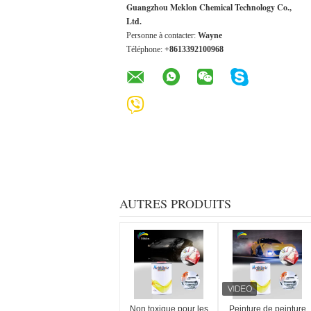
Guangzhou Meklon Chemical Technology Co.,
Ltd.
Personne à contacter:
Wayne
Téléphone:
+8613392100968
AUTRES PRODUITS
Non toxique pour les
Peinture de peinture