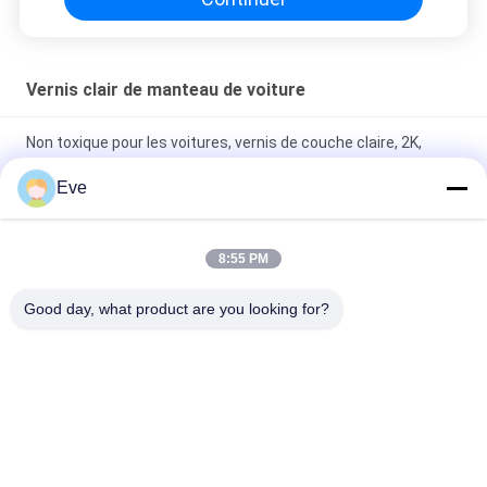
Vernis clair de manteau de voiture
Non toxique pour les voitures, vernis de couche claire, 2K,
couche supérieure, résistant à l'humidité
Eve
Peinture de peinture de peinture de peinture de peinture de
peinture de peinture pour voiture
8:55 PM
Vêtements à base stable Vêtements clairs Vêtements vernis
Good day, what product are you looking for?
anti-moustique anti-rayures
Catégories populaires
Tous
Tournez La Peinture 
Peinture Basecoat 