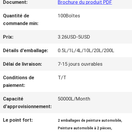
Document:
Brochure du produit PDF
NOUS
Quantité de
100Boîtes
commande min:
VISITE
Prix:
3.26USD-5USD
D'USINE
Détails d'emballage:
0.5L/1L/4L/10L/20L/200L
CONTRÔLE
Délai de livraison:
7-15 jours ouvrables
DE
Conditions de
T/T
paiement:
LA
Capacité
50000L/Month
QUALITÉ
d'approvisionnement:
Le point fort:
,
2 emballages de peinture automobile
CONTACT
,
Peinture automobile à 2 pièces