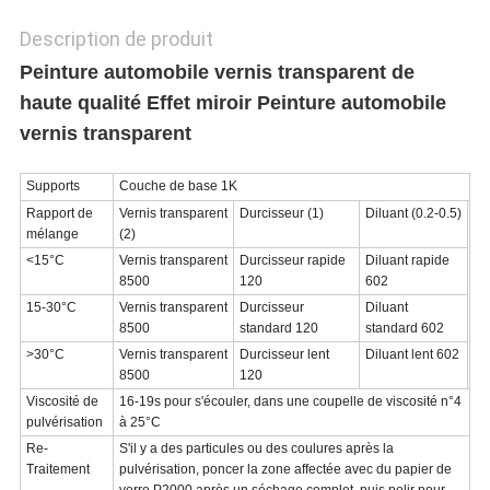
POLITIQUE
Description de produit
DE
Peinture automobile vernis transparent de
CONFIDENTIALITÉ
haute qualité Effet miroir Peinture automobile
vernis transparent
Supports
Couche de base 1K
Rapport de
Vernis transparent
Durcisseur (1)
Diluant (0.2-0.5)
mélange
(2)
<15°C
Vernis transparent
Durcisseur rapide
Diluant rapide
8500
120
602
15-30°C
Vernis transparent
Durcisseur
Diluant
8500
standard 120
standard 602
>30°C
Vernis transparent
Durcisseur lent
Diluant lent 602
8500
120
Viscosité de
16-19s pour s'écouler, dans une coupelle de viscosité n°4
pulvérisation
à 25°C
Re-
S'il y a des particules ou des coulures après la
Traitement
pulvérisation, poncer la zone affectée avec du papier de