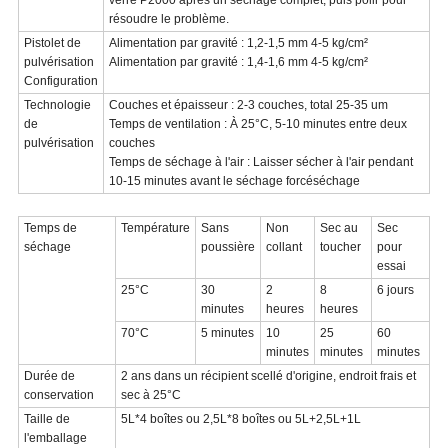
verre P2000 après un séchage complet, puis polir pour
résoudre le problème.
Pistolet de
Alimentation par gravité : 1,2-1,5 mm 4-5 kg/cm²
pulvérisation
Alimentation par gravité : 1,4-1,6 mm 4-5 kg/cm²
Configuration
Technologie
Couches et épaisseur : 2-3 couches, total 25-35 um
de
Temps de ventilation : À 25°C, 5-10 minutes entre deux
pulvérisation
couches
Temps de séchage à l'air : Laisser sécher à l'air pendant
10-15 minutes avant le séchage forcé
séchage
Temps de
Température
Sans
Non
Sec au
Sec
séchage
poussière
collant
toucher
pour
essai
25°C
30
2
8
6 jours
minutes
heures
heures
70°C
5 minutes
10
25
60
minutes
minutes
minutes
Durée de
2 ans dans un récipient scellé d'origine, endroit frais et
conservation
sec à 25°C
Taille de
5L*4 boîtes ou 2,5L*8 boîtes ou 5L+2,5L+1L
l'emballage