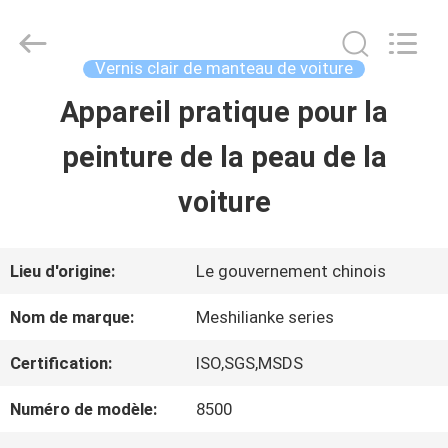
2026
Guangzhou
Meklon
Chemical
Vernis clair de manteau de voiture
Technology
Co.,
Appareil pratique pour la
APERÇU
Ltd..
All
peinture de la peau de la
Rights
Reserved.
PRODUITS
voiture
VIDÉOS
Lieu d'origine:
Le gouvernement chinois
Nom de marque:
Meshilianke series
A
Certification:
ISO,SGS,MSDS
PROPOS
Numéro de modèle:
8500
DE