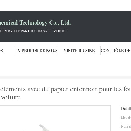
mical Technology Co., Ltd.
KLON BRILLE PARTOUT DANS LE MONDE
OS
A PROPOS DE NOUS
VISITE D'USINE
illants de voiture
Évacuer efficacement les revêtements avec du papier entonnoir pour les four
êtements avec du papier entonnoir pour les fou
 voiture
Détail
Lieu d'
Nom de