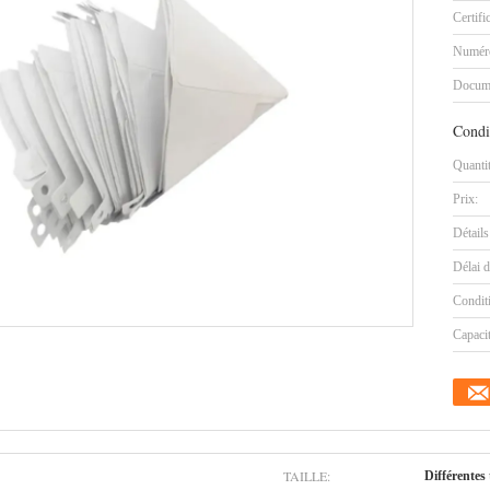
Certifi
Numéro
Docum
Condi
Quanti
Prix:
Détails
Délai d
Condit
Capaci
TAILLE:
Différentes 