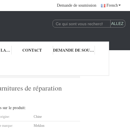
Demande de soumission
French
CONTRÔLE DE LA QUALITÉ
CONTACT
DEMANDE DE SOUMISSION
nitures de réparation automobile et la peinture de voiture
rnitures de réparation
s sur le produit:
origine:
Chine
 marque:
Meklon