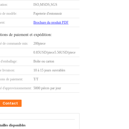
cation:
ISO,MSDS,SGS
 de modèle:
Papeterie d'entonnoir
ent:
Brochure du produit PDF
tions de paiement et expédition:
té de commande min:
200piece
0.85USD/piece5.56USD/piece
 d'emballage:
Boîte ou carton
e livraison:
10 à 15 jours ouvrables
ions de paiement:
T/T
té d'approvisionnement:
5000 pièces par jour
Contact
tailles disponibles