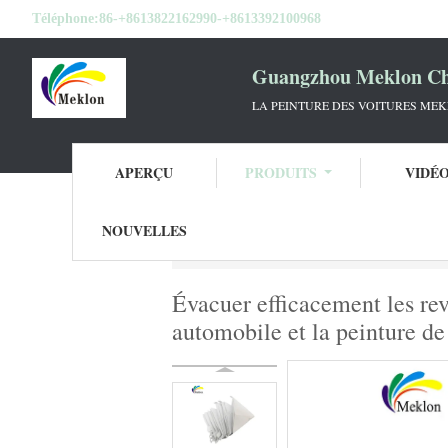
Téléphone:
86-+8613822162990-+8613392100968
Guangzhou Meklon Che
LA PEINTURE DES VOITURES ME
APERÇU
PRODUITS
VIDÉ
NOUVELLES
Aperçu
Produits
approvisionnements déta
Évacuer efficacement les rev
automobile et la peinture de