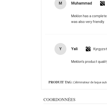
M
Muhammad
Meklon has a complete r
was also very friendly.
Y
Yali
Kyrgyzs
Meklon's product quality
PRODUIT TAG:
L'éliminateur de laque aut
COORDONNÉES