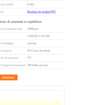
 de modèle:
P-602
ent:
Brochure du produit PDF
tions de paiement et expédition:
té de commande min:
200Boxes
1.64USD-2.31USD
 d'emballage:
cartonné
e livraison:
10-15 jour de travail
ions de paiement:
T/T
té d'approvisionnement:
500 boîtes par jour
Contact