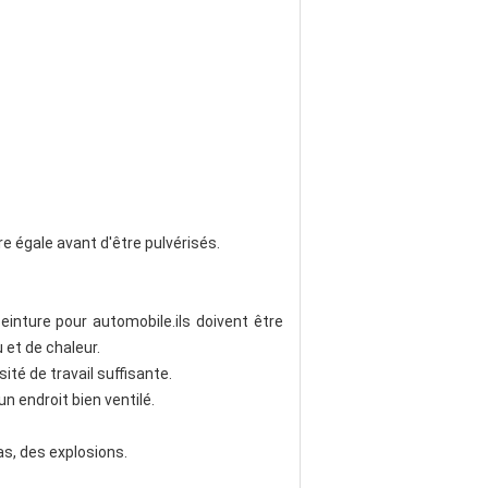
e égale avant d'être pulvérisés.
peinture pour automobile.ils doivent être
 et de chaleur.
té de travail suffisante.
un endroit bien ventilé.
as, des explosions.