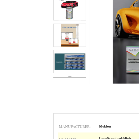
MANUFACTURER:
Meklon
QUALITY:
Low/Standard/High