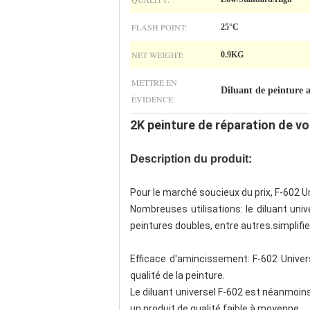
FLASH POINT:
25°C
NET WEIGHT:
0.9KG
METTRE EN
Diluant de peinture 
ÉVIDENCE:
2K peinture de réparation de vo
Description du produit:
Pour le marché soucieux du prix, F-602 Un
Nombreuses utilisations: le diluant uni
peintures doubles, entre autres.simplifier
Efficace d'amincissement: F-602 Univers
qualité de la peinture.
Le diluant universel F-602 est néanmoins
un produit de qualité faible à moyenne.