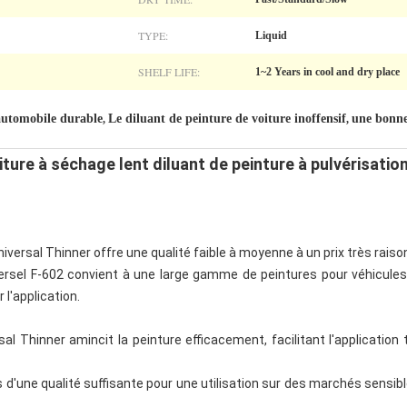
TYPE:
Liquid
SHELF LIFE:
1~2 Years in cool and dry place
automobile durable
Le diluant de peinture de voiture inoffensif
une bonn
,
,
iture à séchage lent diluant de peinture à pulvérisatio
iversal Thinner offre une qualité faible à moyenne à un prix très raiso
versel F-602 convient à une large gamme de peintures pour véhicules
 l'application.
al Thinner amincit la peinture efficacement, facilitant l'application
 d'une qualité suffisante pour une utilisation sur des marchés sensi