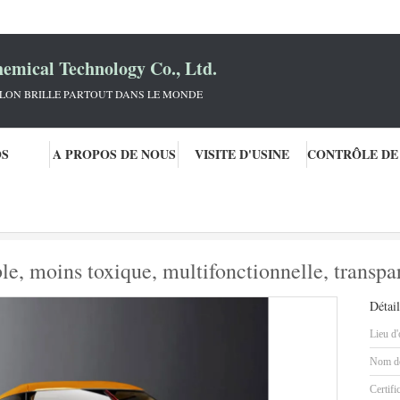
mical Technology Co., Ltd.
KLON BRILLE PARTOUT DANS LE MONDE
OS
A PROPOS DE NOUS
VISITE D'USINE
e voiture
Peinture de voiture 2K durable, moins toxique, multifonctionnelle, 
le, moins toxique, multifonctionnelle, transpa
Détail
Lieu d'
Nom de
Certifi