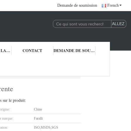
Demande de soumission
French
CONTRÔLE DE LA QUALITÉ
CONTACT
DEMANDE DE SOUMISSION
transparente
rente
s sur le produit:
origine:
Chine
 marque:
Faralli
cation:
ISO,MSDS,SGS