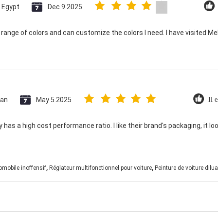
Egypt
Dec 9.2025
ange of colors and can customize the colors I need. I have visited Me
tan
May 5.2025
Il 
 has a high cost performance ratio. I like their brand's packaging, it lo
,
,
omobile inoffensif
Réglateur multifonctionnel pour voiture
Peinture de voiture dilua