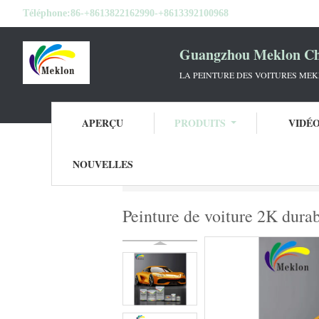
Téléphone:
86-+8613822162990-+8613392100968
Guangzhou Meklon Che
LA PEINTURE DES VOITURES ME
APERÇU
PRODUITS
VIDÉ
NOUVELLES
Aperçu
Produits
Diluant pour peinture d
Peinture de voiture 2K durab