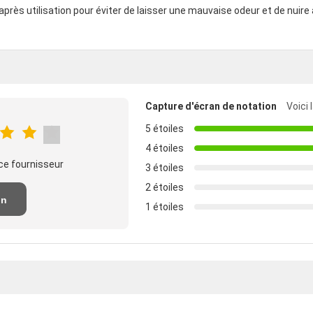
ès utilisation pour éviter de laisser une mauvaise odeur et de nuire 
Capture d'écran de notation
Voici 
5 étoiles
4 étoiles
ce fournisseur
3 étoiles
2 étoiles
un
1 étoiles
n