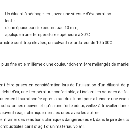
Un diluant à séchage lent, avec une vitesse d'évaporation
lente,
d'une épaisseur n'excédant pas 10 mm,
appliqué à une température supérieure à 30°C.
humidité sont trop élevées, un solvant retardateur de 10 à 30%
 plus fine et le millième d'une couleur doivent être mélangés de manièr
t être prises en considération lors de l'utilisation d'un diluant de 
ébit d'air, une température confortable, et isolant les sources de feu
usement tourbillonnée après ajout du diluant pour atteindre une viscosi
ubstances nocives et qu'il a une forte odeur, veillez à travailler dans 
 peuvent réagir chimiquement les unes avec les autres.
entraîner des réactions chimiques dangereuses et, dans le pire des c
combustibles car il s' agit d' un matériau volatil.