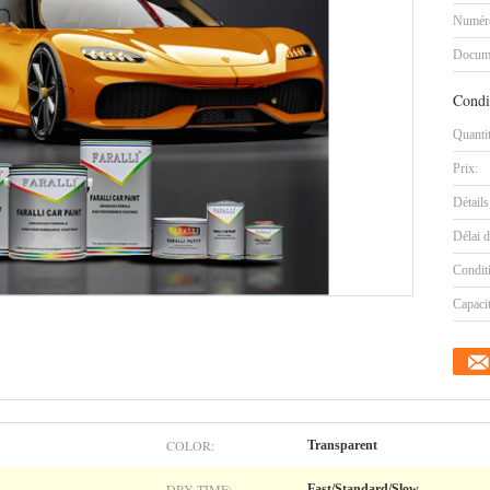
Numéro
Docum
Condi
Quanti
Prix:
Détails
Délai d
Condit
Capaci
COLOR:
Transparent
DRY TIME:
Fast/Standard/Slow