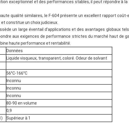
lution exceptionnel et des performances stables, il peut répondre 
ute qualité similaires, le F-604 présente un excellent rapport coût-e
é et constitue un choix judicieux.
ossède un large éventail d'applications et des avantages globaux tels
t répondre aux exigences de performance strictes du marché haut d
mbine haute performance et rentabilité.
Données
Liquide visqueux, transparent, coloré. Odeur de solvant
56°C-166°C
Inconnu
Inconnu
Inconnu
80-90 en volume
0,9
1)
Supérieur à 1