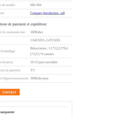
 de modèle:
MK-604
ent:
Company Introduction...pdf
tions de paiement et expédition:
té de commande min:
100Boîtes
1.64USD/L-2.47USD/L
Bidon/carton ; 1 L*12,2,5*8,4
 d'emballage:
L*4,5 L*4 canettes
e livraison:
10-15 jours ouvrables
ions de paiement:
T/T
té d'approvisionnement:
500Boîtes/jour
Contact
ransparent