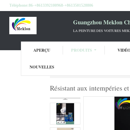
Téléphone:
86-+8613392100968-+8613501528806
Guangzhou Meklon Che
LA PEINTURE DES VOITURES ME
APERÇU
PRODUITS
VIDÉ
NOUVELLES
Aperçu
Produits
Diluant pour peinture d
Résistant aux intempéries et