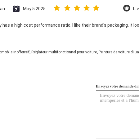
tan
May 5.2025
Il 
 has a high cost performance ratio. I like their brand's packaging, it lo
,
,
omobile inoffensif
Réglateur multifonctionnel pour voiture
Peinture de voiture dilua
Envoyez votre demande dir