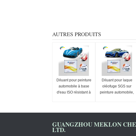
AUTRES PRODUITS
Diluant pour peinture
Diluant pour laque
automobile à base
oléofuge SGS sur
d'eau ISO résistant à
peinture automobile,
la moisissure,
diluant pour peinture
pratique, efficace et à
anti-moisissure,
séchage rapide
automobile
GUANGZHOU MEKLON CHEM
LTD.