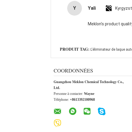
Y
Yali
Kyrgyzs
Meklon's product quality
PRODUIT TAG:
L'éliminateur de laque aut
COORDONNÉES
Guangzhou Meklon Chemical Technology Co.,
Ltd.
Personne à contacter:
Wayne
Téléphone:
+8613392100968