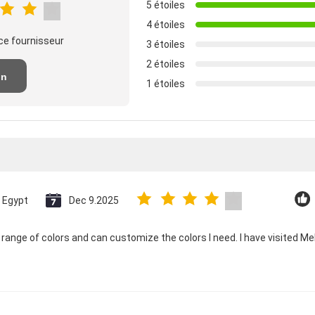
5 étoiles
4 étoiles
ce fournisseur
3 étoiles
2 étoiles
un
1 étoiles
n
Egypt
Dec 9.2025
ange of colors and can customize the colors I need. I have visited Me