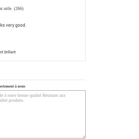
est utile. (266)
oks very good.
nt brillant
ectement à nous