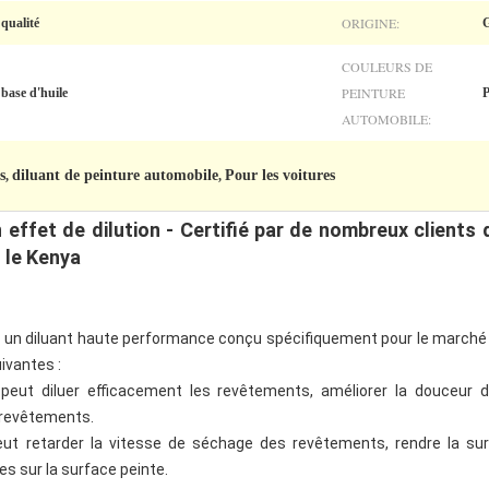
ORIGINE:
qualité
COULEURS DE
PEINTURE
 base d'huile
P
AUTOMOBILE:
s
diluant de peinture automobile
Pour les voitures
,
,
 effet de dilution - Certifié par de nombreux clients 
t le Kenya
est un diluant haute performance conçu spécifiquement pour le marché
ivantes :
peut diluer efficacement les revêtements, améliorer la douceur de
es revêtements.
peut retarder la vitesse de séchage des revêtements, rendre la surf
les sur la surface peinte.