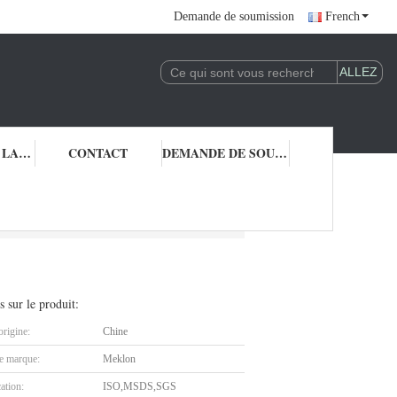
Demande de soumission
French
CONTRÔLE DE LA QUALITÉ
CONTACT
DEMANDE DE SOUMISSION
s sur le produit:
origine:
Chine
 marque:
Meklon
cation:
ISO,MSDS,SGS