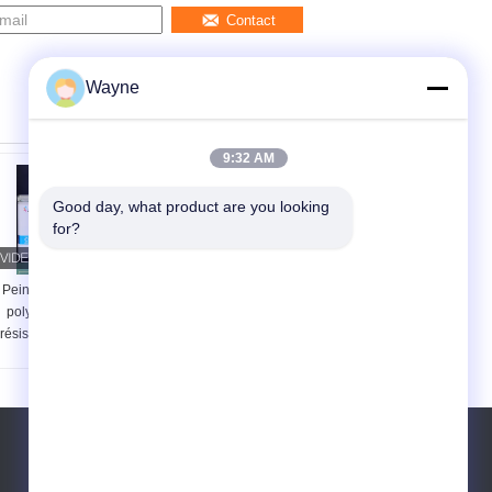
Contact
Wayne
9:32 AM
Good day, what product are you looking 
for?
Peinture automobile
Laque automobile
polyvalente diluant
inoffensive diluant
résistant aux alcalins
résistant aux acides
pratique 0,9 kg
étanche à l'humidité