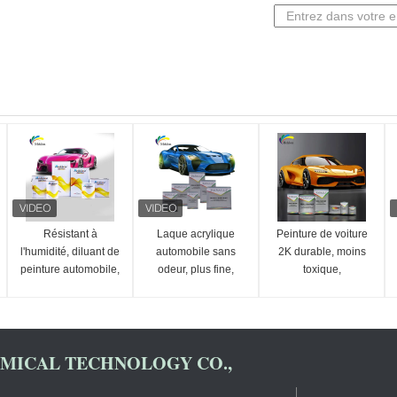
Résistant à
Laque acrylique
Peinture de voiture
l'humidité, diluant de
automobile sans
2K durable, moins
peinture automobile,
odeur, plus fine,
toxique,
antiacide polyvalent
résistante à l'eau
multifonctionnelle,
et non toxique
transparente
ICAL TECHNOLOGY CO.,