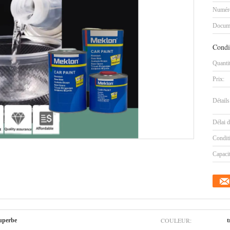
Numéro
Docum
Condi
Quanti
Prix:
Détails
Délai d
Condit
Capaci
COULEUR:
superbe
t