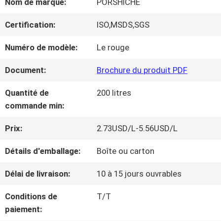
Nom de marque:
PORSHICHE
NOUS
Certification:
ISO,MSDS,SGS
VISITE
Numéro de modèle:
Le rouge
D'USINE
Document:
Brochure du produit PDF
Quantité de
200 litres
CONTRÔLE
commande min:
DE
Prix:
2.73USD/L-5.56USD/L
LA
Détails d'emballage:
Boîte ou carton
QUALITÉ
Délai de livraison:
10 à 15 jours ouvrables
Conditions de
T/T
CONTACT
paiement: