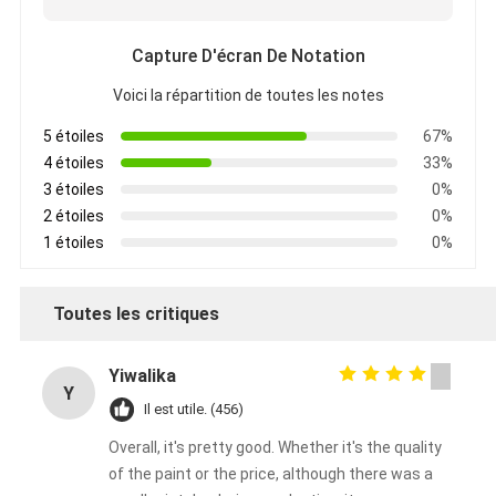
Capture D'écran De Notation
Voici la répartition de toutes les notes
5 étoiles
67%
4 étoiles
33%
3 étoiles
0%
2 étoiles
0%
1 étoiles
0%
Toutes les critiques
Yiwalika
Y
Il est utile. (456)
Overall, it's pretty good. Whether it's the quality
of the paint or the price, although there was a