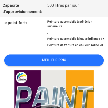
Capacité
500 litres par jour
NOUVELLES
d'approvisionnement:
Peinture automobile à adhésion
Le point fort:
supérieure
DEMANDE
,
,
Peinture automobile à haute brillance 1K
DE
Peinture de voiture en couleur solide 2K
SOUMISSION
MEILLEUR PRIX
PLAN
DU
SITE