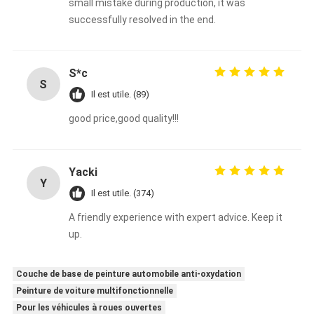
small mistake during production, it was
successfully resolved in the end.
S*c
S
Il est utile. (89)
good price,good quality!!!
Yacki
Y
Il est utile. (374)
A friendly experience with expert advice. Keep it
up.
Couche de base de peinture automobile anti-oxydation
Peinture de voiture multifonctionnelle
Pour les véhicules à roues ouvertes