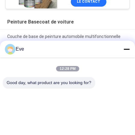
LE CONTACT
de voiture d'occasion
Peinture Basecoat de voiture
Couche de base de peinture automobile multifonctionnelle
résistante aux UV
Eve
Vêtements à base claire pour automobile à l' épreuve du
mildiou Vêtements à base claire pour voiture
12:28 PM
Peinture de voiture bleue brillante couche de base Spray
Good day, what product are you looking for?
acrylique résistant aux intempéries
Catégories populaires
Tous
Tournez La Peinture 
Peinture Basecoat 
De Voiture
De Voiture