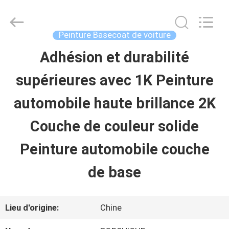
2026
Guangzhou
Meklon
Chemical
Peinture Basecoat de voiture
Technology
Co.,
Adhésion et durabilité
APERÇU
Ltd..
All
supérieures avec 1K Peinture
Rights
Reserved.
PRODUITS
automobile haute brillance 2K
Couche de couleur solide
VIDÉOS
Peinture automobile couche
A
de base
PROPOS
Lieu d'origine:
Chine
DE