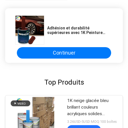
Adhésion et durabilité
supérieures avec 1K Peinture
automobile haute brillance 2K
Couche de couleur solide Peinture
automobile couche de base
Continuer
Top Produits
1K neige glacée bleu
brillant couleurs
acryliques solides
Peinture automobile pour
3.26USD-5USD MOQ:100 boîtes
réparation de carrosserie