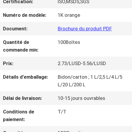
Certification:
ISO,MSDS,SGS
NOUS
Numéro de modèle:
1K orange
VISITE
Document:
Brochure du produit PDF
D'USINE
Quantité de
100Boîtes
commande min:
CONTRÔLE
Prix:
2.73/LUSD-5.56/LUSD
DE
Détails d'emballage:
Bidon/carton ; 1 L/2,5 L/4 L/5
L/20 L/200 L
LA
Délai de livraison:
10-15 jours ouvrables
QUALITÉ
Conditions de
T/T
paiement:
CONTACT