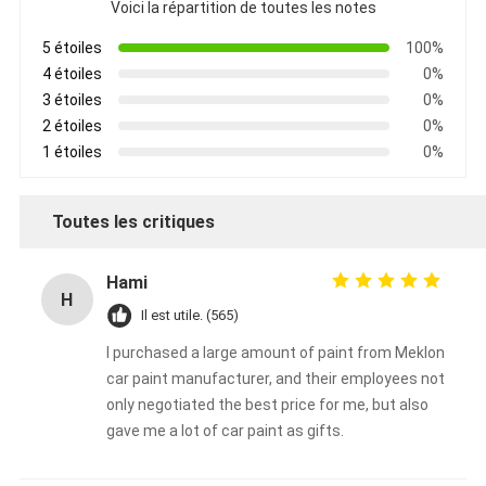
Voici la répartition de toutes les notes
5 étoiles
100%
4 étoiles
0%
3 étoiles
0%
2 étoiles
0%
1 étoiles
0%
Toutes les critiques
Hami
H
Il est utile. (565)
I purchased a large amount of paint from Meklon
car paint manufacturer, and their employees not
only negotiated the best price for me, but also
gave me a lot of car paint as gifts.