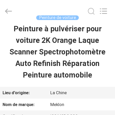
2026
Guangzhou
Meklon
Chemical
Peinture de voiture
Technology
Co.,
Peinture à pulvériser pour
APERÇU
Ltd..
All
voiture 2K Orange Laque
Rights
Reserved.
PRODUITS
Scanner Spectrophotomètre
Auto Refinish Réparation
VIDÉOS
Peinture automobile
A
Lieu d'origine:
La Chine
PROPOS
Nom de marque:
Meklon
DE