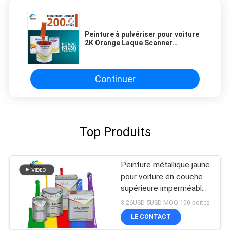
Peinture à pulvériser pour voiture
2K Orange Laque Scanner
Spectrophotomètre Auto Refinish
Réparation Peinture automobile
Continuer
Top Produits
Peinture métallique jaune
pour voiture en couche
supérieure imperméable
à l'humidité pratique anti-
3.26USD-5USD MOQ:100 boîtes
fading
LE CONTACT