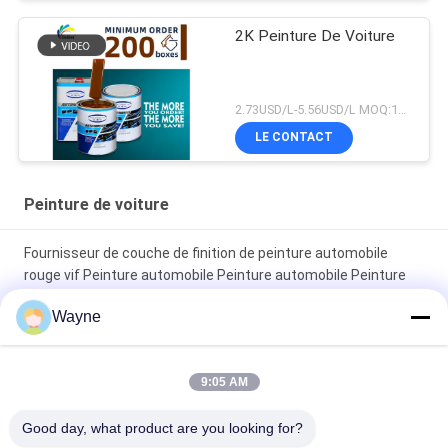
2K Peinture De Voiture
2.73USD/L-5.56USD/L MOQ:100 boîtes
LE CONTACT
Peinture de voiture
Fournisseur de couche de finition de peinture automobile
rouge vif Peinture automobile Peinture automobile Peinture
en aérosol
Wayne
Peinture automobile rouge brillant résistant à la décoloration
9:05 AM
Peinture de finition automobile brillante, anticorrosion,
protection UV, fournisseur de peinture automobile, peinture de
Good day, what product are you looking for?
réparation automobile