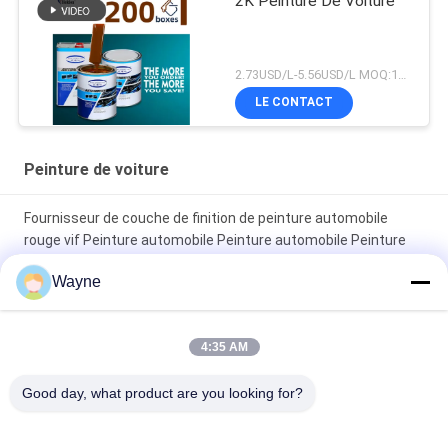
2K Peinture De Voiture
2.73USD/L-5.56USD/L MOQ:100 boîtes
LE CONTACT
Peinture de voiture
Fournisseur de couche de finition de peinture automobile
rouge vif Peinture automobile Peinture automobile Peinture
en aérosol
Wayne
Peinture automobile rouge brillant résistant à la décoloration
4:35 AM
Peinture de finition automobile brillante, anticorrosion,
protection UV, fournisseur de peinture automobile, peinture de
Good day, what product are you looking for?
réparation automobile