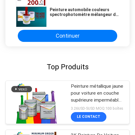
Peinture automobile couleurs
spectrophotomètre mélangeur de
teinture machine 2K rouge
revêtement de finition automobile
peinture à pulvérisation
revêtement automobile
Continuer
Top Produits
Peinture métallique jaune
pour voiture en couche
supérieure imperméable
à l'humidité pratique anti-
3.26USD-5USD MOQ:100 boîtes
fading
LE CONTACT