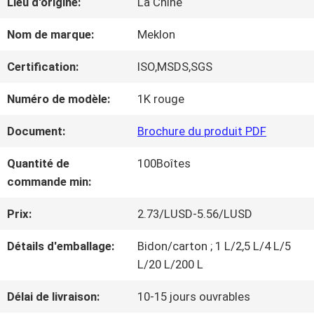
Lieu d'origine:
La Chine
NOUS
Nom de marque:
Meklon
VISITE
Certification:
ISO,MSDS,SGS
D'USINE
Numéro de modèle:
1K rouge
Document:
Brochure du produit PDF
CONTRÔLE
Quantité de
100Boîtes
DE
commande min:
LA
Prix:
2.73/LUSD-5.56/LUSD
QUALITÉ
Détails d'emballage:
Bidon/carton ; 1 L/2,5 L/4 L/5
L/20 L/200 L
CONTACT
Délai de livraison:
10-15 jours ouvrables