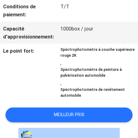
Conditions de
T/T
paiement:
NOUVELLES
Capacité
1000box / jour
d'approvisionnement:
DEMANDE
Spéctrophotomètre à couche supérieure
Le point fort:
DE
rouge 2K
,
SOUMISSION
Spéctrophotomètre de peinture à
pulvérisation automobile
,
PLAN
Spéctrophotomètre de revêtement
automobile
DU
MEILLEUR PRIX
SITE