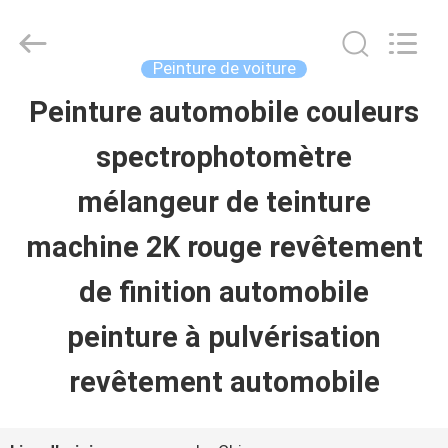
2026
Guangzhou
Meklon
Chemical
Peinture de voiture
Technology
Co.,
Peinture automobile couleurs
APERÇU
Ltd..
All
spectrophotomètre
Rights
Reserved.
PRODUITS
mélangeur de teinture
machine 2K rouge revêtement
VIDÉOS
de finition automobile
A
peinture à pulvérisation
PROPOS
revêtement automobile
DE