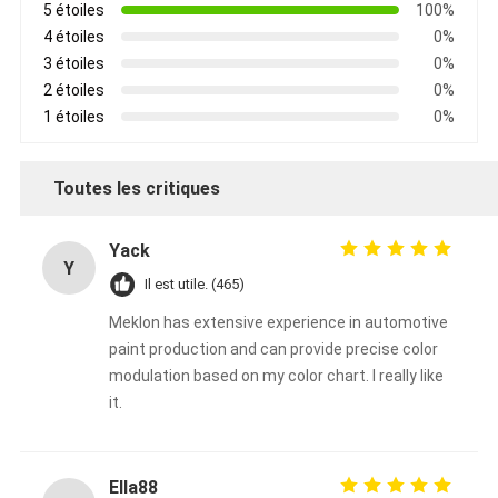
5 étoiles
100%
4 étoiles
0%
3 étoiles
0%
2 étoiles
0%
1 étoiles
0%
Toutes les critiques
Yack
Y
Il est utile. (465)
Meklon has extensive experience in automotive
paint production and can provide precise color
modulation based on my color chart. I really like
it.
Ella88