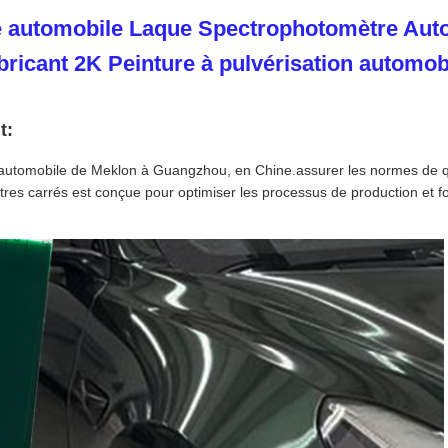
e automobile Laque Spectrophotomètre Auto
bricant 2K Peinture à pulvérisation automob
t:
automobile de Meklon à Guangzhou, en Chine.assurer les normes de qual
es carrés est conçue pour optimiser les processus de production et fo