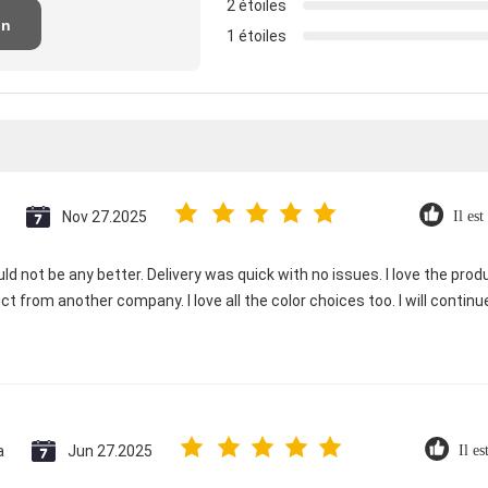
2 étoiles
un
1 étoiles
n
Nov 27.2025
Il est
ld not be any better. Delivery was quick with no issues. I love the produc
ct from another company. I love all the color choices too. I will contin
a
Jun 27.2025
Il es