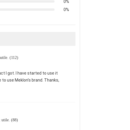
0%
0%
 utile. (112)
t I got. I have started to use it
ue to use Meklon's brand. Thanks,
t utile. (88)