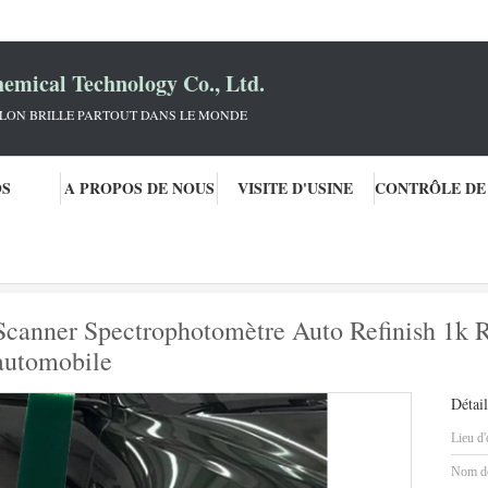
mical Technology Co., Ltd.
KLON BRILLE PARTOUT DANS LE MONDE
OS
A PROPOS DE NOUS
VISITE D'USINE
einture automobile Laque Scanner Spectrophotomètre Auto Refinish 1k Réparation verte 
canner Spectrophotomètre Auto Refinish 1k R
 automobile
Détail
Lieu d'
Nom de