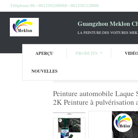
Téléphone:
86-+8613392100968-+8613501528806
Guangzhou Meklon Che
LA PEINTURE DES VOITURES ME
APERÇU
PRODUITS
VIDÉ
NOUVELLES
Aperçu
Produits
Peinture de voiture
P
Peinture automobile Laque S
2K Peinture à pulvérisation