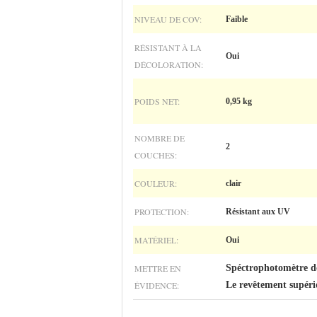
NIVEAU DE COV:
Faible
RÉSISTANT À LA
Oui
DÉCOLORATION:
POIDS NET:
0,95 kg
NOMBRE DE
2
COUCHES:
COULEUR:
clair
PROTECTION:
Résistant aux UV
MATÉRIEL:
Oui
METTRE EN
Spéctrophotomètre de
ÉVIDENCE:
Le revêtement supéri