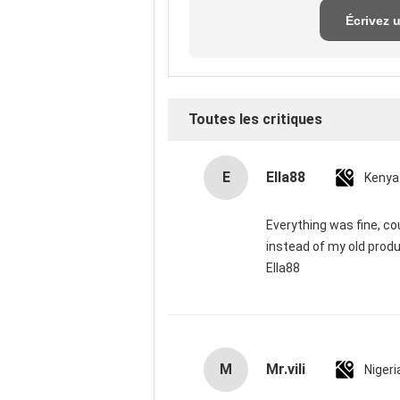
Écrivez 
exame
Toutes les critiques
E
Ella88
Kenya
Everything was fine, cou
instead of my old produ
Ella88
M
Mr.vili
Nigeri