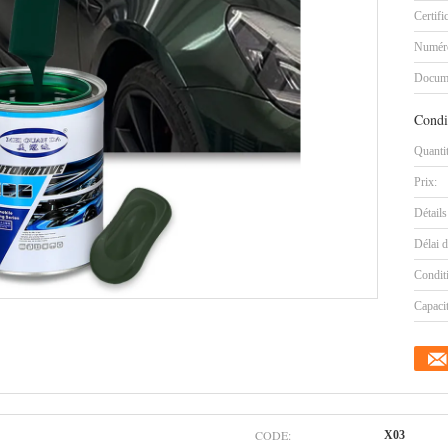
Certifi
Numéro
Docum
Condi
Quanti
Prix:
Détails
Délai d
Condit
Capaci
CODE:
X03