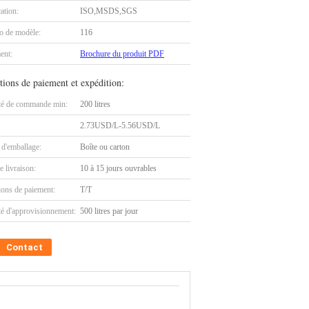
cation:
ISO,MSDS,SGS
 de modèle:
116
ent:
Brochure du produit PDF
tions de paiement et expédition:
té de commande min:
200 litres
2.73USD/L-5.56USD/L
 d'emballage:
Boîte ou carton
e livraison:
10 à 15 jours ouvrables
ions de paiement:
T/T
té d'approvisionnement:
500 litres par jour
Contact