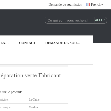
Demande de soumission
French
CONTRÔLE DE LA QUALITÉ
CONTACT
DEMANDE DE SOUMISSION
Fabricant 2K Peinture à pulvérisation automobile
éparation verte Fabricant
s sur le produit:
origine:
La Chine
 marque:
Meklon