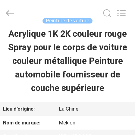
2026
Guangzhou
Meklon
Chemical
Peinture de voiture
Technology
Co.,
Acrylique 1K 2K couleur rouge
APERÇU
Ltd..
All
Spray pour le corps de voiture
Rights
Reserved.
PRODUITS
couleur métallique Peinture
automobile fournisseur de
VIDÉOS
couche supérieure
A
Lieu d'origine:
La Chine
PROPOS
Nom de marque:
Meklon
DE