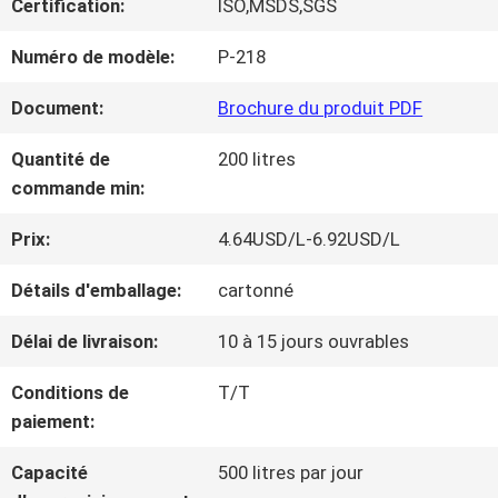
Certification:
ISO,MSDS,SGS
NOUS
Numéro de modèle:
P-218
VISITE
Document:
Brochure du produit PDF
D'USINE
Quantité de
200 litres
commande min:
CONTRÔLE
Prix:
4.64USD/L-6.92USD/L
DE
Détails d'emballage:
cartonné
LA
Délai de livraison:
10 à 15 jours ouvrables
QUALITÉ
Conditions de
T/T
paiement:
CONTACT
Capacité
500 litres par jour