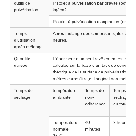
outils de
Pistolet à pulvérisation par gravité (pot su
pulvérisation:
kg/cm2
Pistolet à pulvérisation d'aspiration (en b
Temps
Après mélange des composants, ils doivent ê
d'utilisation
heures.
après mélange:
Quantité
L'épaisseur d'un seul revêtement est de 35
utilisée:
calculée sur la base d'un taux de conversi
théorique de la surface de pulvérisation mix
mètres carrés/litre,et l'original non mélangé
Temps de
température
Temps de
Temps de
séchage:
ambiante
non-
séchage
adhérence
au toucher
Température
40
2 heures
normale
minutes
25°C