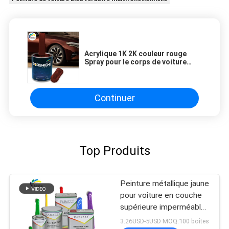
Acrylique 1K 2K couleur rouge
Spray pour le corps de voiture
couleur métallique Peinture
automobile fournisseur de couche
supérieure
Continuer
Top Produits
Peinture métallique jaune
pour voiture en couche
supérieure imperméable
à l'humidité pratique anti-
3.26USD-5USD MOQ:100 boîtes