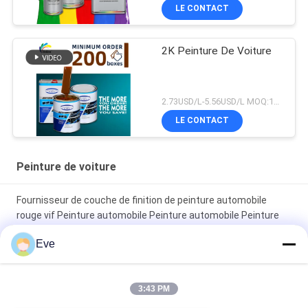
fading
LE CONTACT
2K Peinture De Voiture
2.73USD/L-5.56USD/L MOQ:100 boîtes
LE CONTACT
Peinture de voiture
Fournisseur de couche de finition de peinture automobile
rouge vif Peinture automobile Peinture automobile Peinture
en aérosol
Eve
Peinture automobile rouge brillant résistant à la décoloration
3:43 PM
Peinture de finition automobile brillante, anticorrosion,