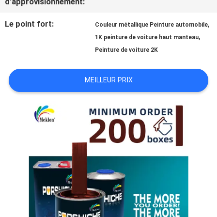
d'approvisionnement:
NOUVELLES
Le point fort:
,
Couleur métallique Peinture automobile
,
1K peinture de voiture haut manteau
Peinture de voiture 2K
DEMANDE
MEILLEUR PRIX
DE
SOUMISSION
PLAN
DU
SITE