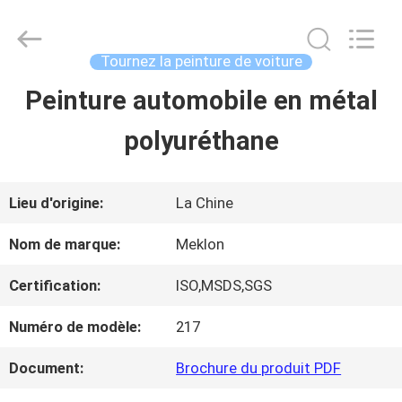
2026
Guangzhou
Meklon
Chemical
Tournez la peinture de voiture
Technology
Co.,
Peinture automobile en métal
APERÇU
Ltd..
All
polyuréthane
Rights
Reserved.
PRODUITS
Lieu d'origine:
La Chine
VIDÉOS
Nom de marque:
Meklon
Certification:
ISO,MSDS,SGS
A
Numéro de modèle:
217
PROPOS
Document:
Brochure du produit PDF
DE