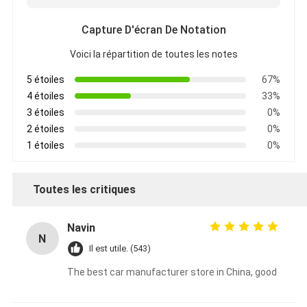
Capture D'écran De Notation
Voici la répartition de toutes les notes
5 étoiles
67%
4 étoiles
33%
3 étoiles
0%
2 étoiles
0%
1 étoiles
0%
Toutes les critiques
Navin
N
Il est utile. (543)
The best car manufacturer store in China, good