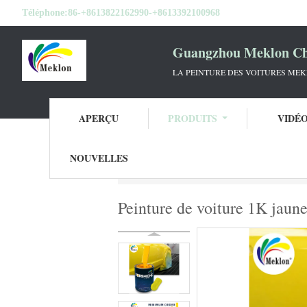
Téléphone:
86-+8613822162990-+8613392100968
Guangzhou Meklon Che
LA PEINTURE DES VOITURES ME
APERÇU
PRODUITS
VIDÉ
NOUVELLES
Aperçu
Produits
Peinture Basecoat de vo
Peinture de voiture 1K jaune