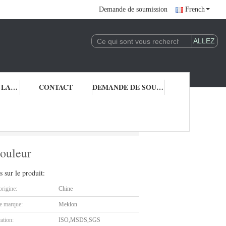
Demande de soumission
French
CONTRÔLE DE LA QUALITÉ
CONTACT
DEMANDE DE SOUMISSION
ne couleur
couleur
s sur le produit:
origine:
Chine
 marque:
Meklon
cation:
ISO,MSDS,SGS