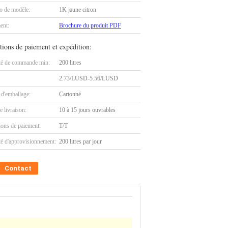
 de modèle:
1K jaune citron
ent:
Brochure du produit PDF
tions de paiement et expédition:
té de commande min:
200 litres
2.73/LUSD-5.56/LUSD
 d'emballage:
Cartonné
e livraison:
10 à 15 jours ouvrables
ions de paiement:
T/T
té d'approvisionnement:
200 litres par jour
Contact