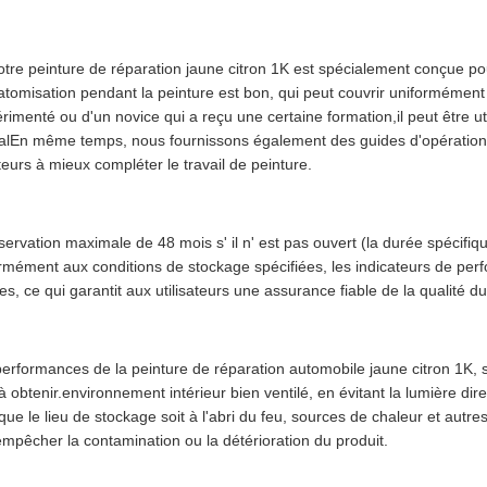
notre peinture de réparation jaune citron 1K est spécialement conçue pour 
d'atomisation pendant la peinture est bon, qui peut couvrir uniformément 
rimenté ou d'un novice qui a reçu une certaine formation,il peut être ut
idéalEn même temps, nous fournissons également des guides d'opération 
teurs à mieux compléter le travail de peinture.
rvation maximale de 48 mois s' il n' est pas ouvert (la durée spécifiqu
formément aux conditions de stockage spécifiées, les indicateurs de per
es, ce qui garantit aux utilisateurs une assurance fiable de la qualité d
s performances de la peinture de réparation automobile jaune citron 1K,
 à obtenir.environnement intérieur bien ventilé, en évitant la lumière di
que le lieu de stockage soit à l'abri du feu, sources de chaleur et aut
mpêcher la contamination ou la détérioration du produit.