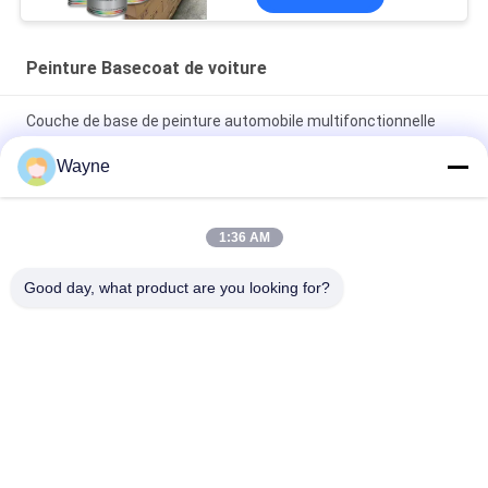
de voiture d'occasion
Peinture Basecoat de voiture
Couche de base de peinture automobile multifonctionnelle
résistante aux UV
Wayne
Vêtements à base claire pour automobile à l' épreuve du
mildiou Vêtements à base claire pour voiture
1:36 AM
Peinture de voiture bleue brillante couche de base Spray
Good day, what product are you looking for?
acrylique résistant aux intempéries
Catégories populaires
Tous
Tournez La Peinture 
Peinture Basecoat 
De Voiture
De Voiture