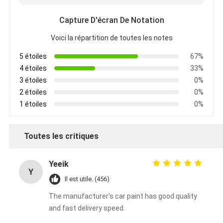
Capture D'écran De Notation
Voici la répartition de toutes les notes
5 étoiles
67%
4 étoiles
33%
3 étoiles
0%
2 étoiles
0%
1 étoiles
0%
Toutes les critiques
Yeeik
Y
Il est utile. (456)
The manufacturer's car paint has good quality
and fast delivery speed.