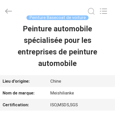
2026
Guangzhou
Meklon
Chemical
Peinture Basecoat de voiture
Technology
Co.,
Peinture automobile
APERÇU
Ltd..
All
spécialisée pour les
Rights
Reserved.
PRODUITS
entreprises de peinture
automobile
VIDÉOS
Lieu d'origine:
Chine
A
Nom de marque:
Meishilianke
PROPOS
Certification:
ISO,MSDS,SGS
DE