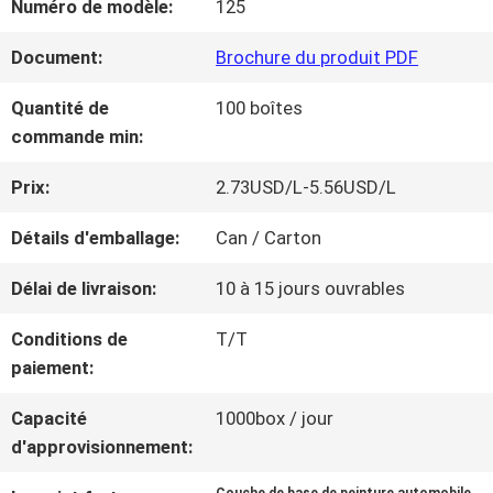
Numéro de modèle:
125
NOUS
Document:
Brochure du produit PDF
VISITE
Quantité de
100 boîtes
commande min:
D'USINE
Prix:
2.73USD/L-5.56USD/L
CONTRÔLE
Détails d'emballage:
Can / Carton
DE
Délai de livraison:
10 à 15 jours ouvrables
LA
Conditions de
T/T
paiement:
QUALITÉ
Capacité
1000box / jour
d'approvisionnement:
CONTACT