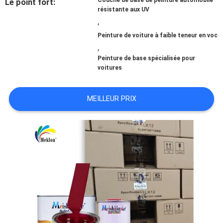
Couche de base de peinture automobile
Le point fort:
résistante aux UV
,
NOUVELLES
Peinture de voiture à faible teneur en voc
,
Peinture de base spécialisée pour
DEMANDE
voitures
DE
MEILLEUR PRIX
SOUMISSION
SITEMAP
POLITIQUE
DE