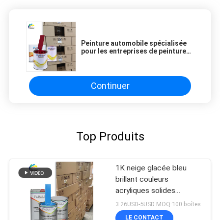
Peinture automobile spécialisée
pour les entreprises de peinture
automobile
Continuer
Top Produits
1K neige glacée bleu
brillant couleurs
acryliques solides
Peinture automobile pour
3.26USD-5USD MOQ:100 boîtes
réparation de carrosserie
LE CONTACT