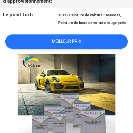
d'approvisionnement:
NOUVELLES
Le point fort:
,
1Lx12 Peinture de voiture Basecoat
Peinture de base de voiture rouge perle
DEMANDE
MEILLEUR PRIX
DE
SOUMISSION
SITEMAP
POLITIQUE
DE