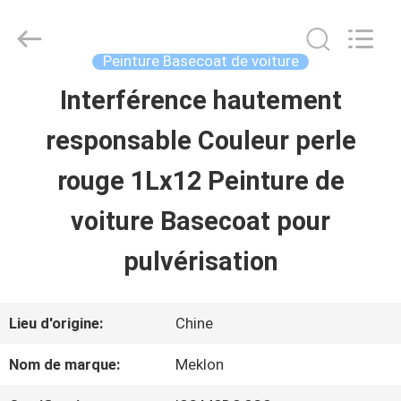
2026
Guangzhou
Meklon
Chemical
Peinture Basecoat de voiture
Technology
Co.,
Interférence hautement
APERÇU
Ltd..
All
responsable Couleur perle
Rights
Reserved.
PRODUITS
rouge 1Lx12 Peinture de
voiture Basecoat pour
VIDÉOS
pulvérisation
A
Lieu d'origine:
Chine
PROPOS
Nom de marque:
Meklon
DE