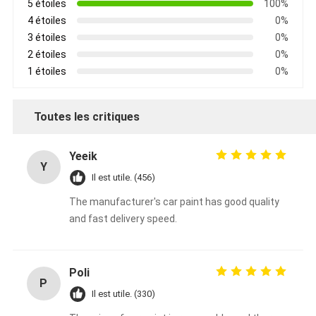
5 étoiles
100%
4 étoiles
0%
3 étoiles
0%
2 étoiles
0%
1 étoiles
0%
Toutes les critiques
Yeeik
Y
Il est utile. (456)
The manufacturer's car paint has good quality
and fast delivery speed.
Poli
P
Il est utile. (330)