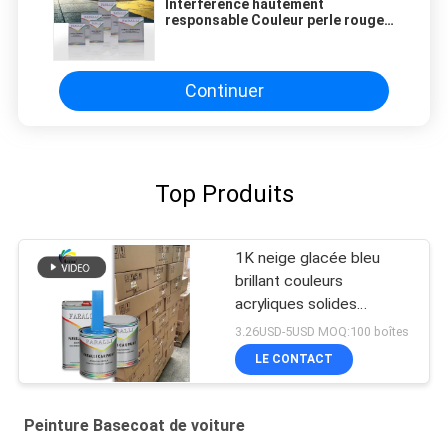
Interférence hautement
responsable Couleur perle rouge
1Lx12 Peinture de voiture
Basecoat pour pulvérisation
Continuer
Top Produits
1K neige glacée bleu
brillant couleurs
acryliques solides
Peinture automobile pour
3.26USD-5USD MOQ:100 boîtes
réparation de carrosserie
LE CONTACT
de voiture d'occasion
Peinture Basecoat de voiture