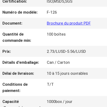
Certification:
ISO,MSDS,SGS
NOUS
Numéro de modèle:
F-126
VISITE
Document:
Brochure du produit PDF
D'USINE
Quantité de
100 boîtes
commande min:
CONTRÔLE
Prix:
2.73/LUSD-5.56/LUSD
DE
Détails d'emballage:
Can / Carton
LA
Délai de livraison:
10 à 15 jours ouvrables
QUALITÉ
Conditions de
T/T
paiement:
CONTACT
Capacité
1000box / jour