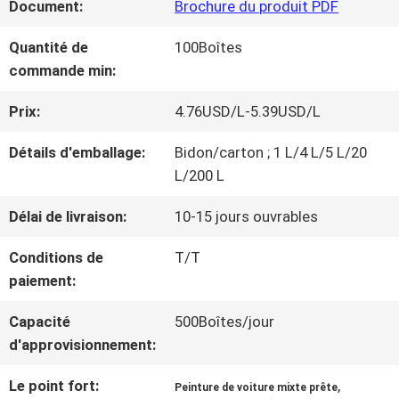
Document:
Brochure du produit PDF
NOUS
Quantité de
100Boîtes
commande min:
VISITE
Prix:
4.76USD/L-5.39USD/L
D'USINE
Détails d'emballage:
Bidon/carton ; 1 L/4 L/5 L/20
L/200 L
CONTRÔLE
Délai de livraison:
10-15 jours ouvrables
DE
Conditions de
T/T
LA
paiement:
QUALITÉ
Capacité
500Boîtes/jour
d'approvisionnement:
CONTACT
Le point fort:
,
Peinture de voiture mixte prête