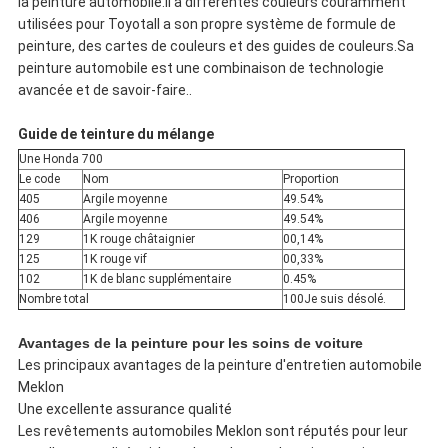
la peinture automobile.Il a différentes couleurs couramment
utilisées pour ToyotaIl a son propre système de formule de
peinture, des cartes de couleurs et des guides de couleurs.Sa
peinture automobile est une combinaison de technologie
avancée et de savoir-faire..
Guide de teinture du mélange
Une Honda 700
Le code
Nom
Proportion
405
Argile moyenne
49.54%
406
Argile moyenne
49.54%
129
1K rouge châtaignier
00,14%
125
1K rouge vif
00,33%
102
1K de blanc supplémentaire
0.45%
Nombre total
100Je suis désolé.
Avantages de la peinture pour les soins de voiture
Les principaux avantages de la peinture d'entretien automobile
Meklon
Une excellente assurance qualité
Les revêtements automobiles Meklon sont réputés pour leur