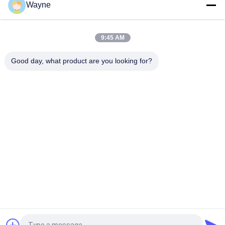
Wayne
Peinture de voiture verte et lumineuse résistante aux
intempéries
9:45 AM
Spray de peinture automobile mixte à base de perle blanc
Good day, what product are you looking for?
polyvalent non toxique
Catégories populaires
Tous
Tournez La Peinture 
Peinture Basecoat 
De Voiture
De Voiture
Pâte De Polyester 
Peinture De Voiture
Pour Voiture
Peinture De Perle De 
Peinture Argentée 
Voiture
Métallique De 
Voiture
Vernis Clair De 
Peinture De Voiture 