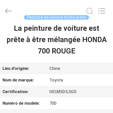
2026
Guangzhou
Meklon
Chemical
Peinture de voiture mixte prête
Technology
Co.,
La peinture de voiture est
APERÇU
Ltd..
All
prête à être mélangée HONDA
Rights
Reserved.
PRODUITS
700 ROUGE
VIDÉOS
Lieu d'origine:
Chine
Nom de marque:
Toyota
A
Certification:
ISO,MSDS,SGS
PROPOS
Numéro de modèle:
700
DE