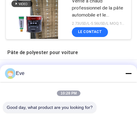
Vente à chaud
professionnel de la pâte
automobile et le
remplissage pour la
2.73USD/L-5.56USD/L MOQ:100 boîtes
réparation automobile
LE CONTACT
Pâte de polyester pour voiture
Anti-corrosion Polyester automobile en mastic résistant à la
Eve
rouille résistant aux acides Couleur grise
Non toxique pour voiture Polyester de pâte de remplissage
10:28 PM
résistant aux moisissures résistant aux alcalins
Good day, what product are you looking for?
Résistant aux produits chimiques
Catégories populaires
Tous