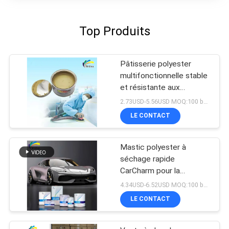
Top Produits
Pâtisserie polyester
multifonctionnelle stable
et résistante aux
intempéries pour le
2.73USD-5.56USD MOQ:100 boîtes
remplissage de
LE CONTACT
carrosserie automobile
Mastic polyester à
séchage rapide
CarCharm pour la
réparation de carrosserie
4.34USD-6.52USD MOQ:100 boîtes
automobile
LE CONTACT