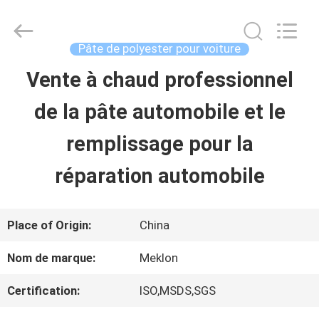
2026
Guangzhou
Meklon
Chemical
Pâte de polyester pour voiture
Technology
Co.,
Vente à chaud professionnel
APERÇU
Ltd..
All
de la pâte automobile et le
Rights
Reserved.
PRODUITS
remplissage pour la
réparation automobile
VIDÉOS
Place of Origin:
China
A
Nom de marque:
Meklon
PROPOS
Certification:
ISO,MSDS,SGS
DE