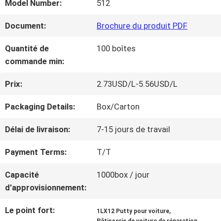
Model Number:
512
NOUS
Document:
Brochure du produit PDF
VISITE
Quantité de
100 boîtes
commande min:
D'USINE
Prix:
2.73USD/L-5.56USD/L
CONTRÔLE
Packaging Details:
Box/Carton
DE
Délai de livraison:
7-15 jours de travail
LA
Payment Terms:
T/T
QUALITÉ
Capacité
1000box / jour
d'approvisionnement:
CONTACT
Le point fort:
,
1LX12 Putty pour voiture