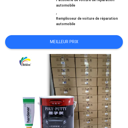
Pâtisserie de voiture de réparation
automobile
,
NOUVELLES
Remplisseur de voiture de réparation
automobile
DEMANDE
MEILLEUR PRIX
DE
SOUMISSION
SITEMAP
POLITIQUE
DE