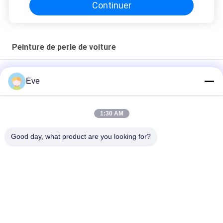
Continuer
Peinture de perle de voiture
Peinture à perles de voiture anti-moisi
Eve
Peinture automobile nacrée rouge perle non toxique,
résistante à la décoloration, multi-scènes
1:30 AM
Peinture Vert Perle Étanche pour Voiture, Anti-UV, Stable,
Good day, what product are you looking for?
Apprêt 1K pour Carrosserie
Catégories populaires
Tous
Tournez La Peinture 
Peinture Basecoat 
De Voiture
De Voiture