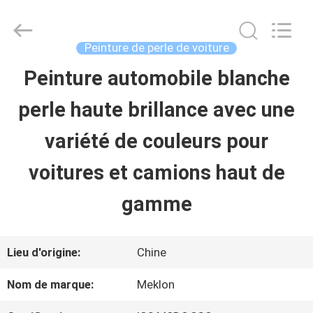
2026
Guangzhou
Meklon
Chemical
Peinture de perle de voiture
Technology
Co.,
Peinture automobile blanche
APERÇU
Ltd..
All
perle haute brillance avec une
Rights
Reserved.
PRODUITS
variété de couleurs pour
voitures et camions haut de
VIDÉOS
gamme
A
Lieu d'origine:
Chine
PROPOS
Nom de marque:
Meklon
DE