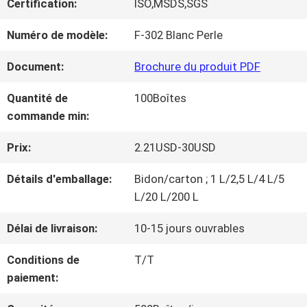
Certification:
ISO,MSDS,SGS
NOUS
Numéro de modèle:
F-302 Blanc Perle
VISITE
Document:
Brochure du produit PDF
D'USINE
Quantité de
100Boîtes
commande min:
CONTRÔLE
Prix:
2.21USD-30USD
DE
Détails d'emballage:
Bidon/carton ; 1 L/2,5 L/4 L/5
L/20 L/200 L
LA
Délai de livraison:
10-15 jours ouvrables
QUALITÉ
Conditions de
T/T
paiement:
CONTACT