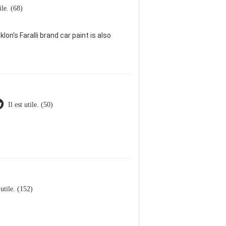
tile. (68)
lon's Faralli brand car paint is also
Il est utile. (50)
 utile. (152)