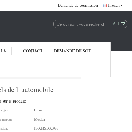
Demande de soumission
French
CONTRÔLE DE LA QUALITÉ
CONTACT
DEMANDE DE SOUMISSION
ionnels de l' automobile
ls de l' automobile
s sur le produit:
origine:
Chine
 marque:
Meklon
cation:
ISO,MSDS,SGS