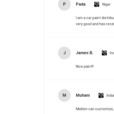
P
Pada
Niger
I am a car paint distribu
very good and has rece
J
James B.
In
Nice paint!!
M
Muham
Indi
Meklon can customize, 