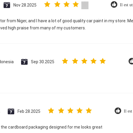
Nov 28.2025
Il est u
tor from Niger, and I have a lot of good quality car paint in my store. Mek
ived high praise from many of my customers.
donesia
Sep 30.2025
a
Feb 28.2025
Il est
the cardboard packaging designed for me looks great