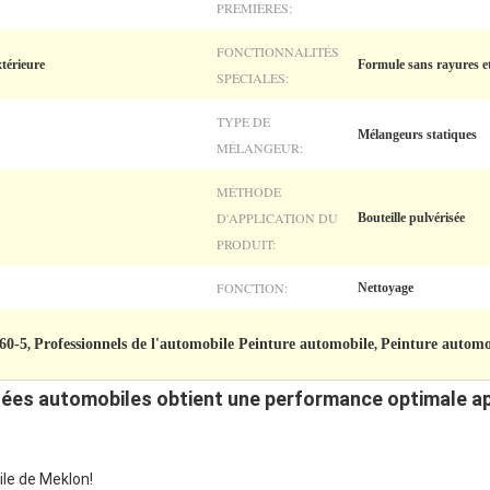
PREMIÈRES:
FONCTIONNALITÉS
xtérieure
Formule sans rayures e
SPÉCIALES:
TYPE DE
Mélangeurs statiques
MÉLANGEUR:
MÉTHODE
D'APPLICATION DU
Bouteille pulvérisée
PRODUIT:
FONCTION:
Nettoyage
360-5
Professionnels de l'automobile Peinture automobile
Peinture automo
,
,
llées automobiles obtient une performance optimale a
ile de Meklon!