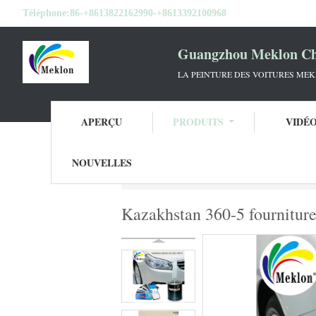
Téléphone:
86-+8613822162990-+8613392100968
Guangzhou Meklon Che
LA PEINTURE DES VOITURES ME
APERÇU
PRODUITS
VIDÉ
NOUVELLES
Aperçu
Produits
Tournez la peinture de 
Kazakhstan 360-5 fournitures