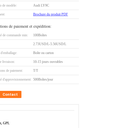
 de modèle:
Audi LY9C
ent:
Brochure du produit PDF
tions de paiement et expédition:
té de commande min:
100Boîtes
2.73USD/L-5.56USD/L
 d'emballage:
Boîte ou carton
e livraison:
10-15 jours ouvrables
ions de paiement:
T/T
té d'approvisionnement:
500Boîtes/jour
Contact
nt, GPL