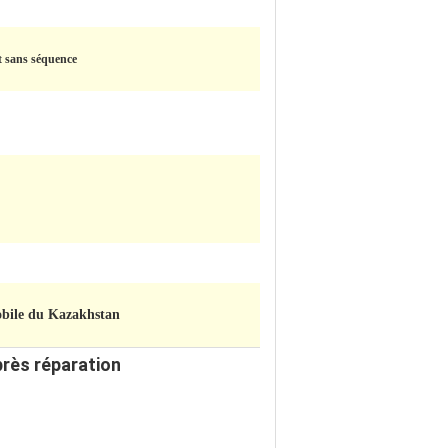
t sans séquence
bile du Kazakhstan
près réparation