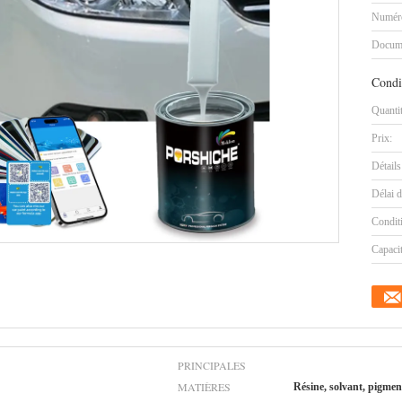
Numéro
Docum
Condi
Quanti
Prix:
Détails
Délai d
Condit
Capaci
PRINCIPALES
MATIÈRES
Résine, solvant, pigme