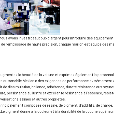
ous avons investi beaucoup d'argent pour introduire des équipements d
on de remplissage de haute précision, chaque maillon est équipé des m
 augmentez la beauté de la voiture et exprimez également la personnali
ure automobile Meklon a des exigences de performance extrêmement él
r de dissimulation, brillance, adhérence, dureté,résistance aux rayure
ure, persistance au lustre et excellente résistance à l'essence, résista
vérisations salines et autres propriétés.
rincipalement composée de résine, de pigment, d'additifs, de charge, de
Le pigment donne à la couleur et à la durabilité de la couche supérieure.