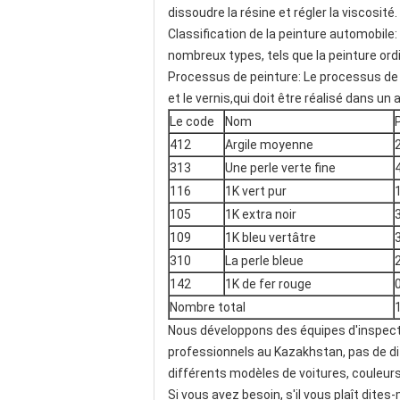
dissoudre la résine et régler la viscosité.
Classification de la peinture automobile:
nombreux types, tels que la peinture ordin
Processus de peinture: Le processus de
et le vernis,qui doit être réalisé dans un 
Le code
Nom
412
Argile moyenne
313
Une perle verte fine
116
1K vert pur
105
1K extra noir
109
1K bleu vertâtre
310
La perle bleue
142
1K de fer rouge
Nombre total
Nous développons des équipes d'inspecti
professionnels au Kazakhstan, pas de di
différents modèles de voitures, couleur
Si vous avez besoin, s'il vous plaît dite