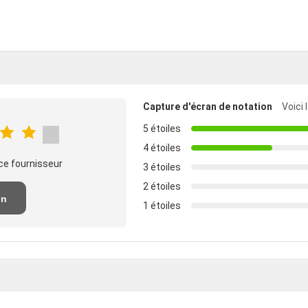
Capture d'écran de notation
Voici 
5 étoiles
4 étoiles
ce fournisseur
3 étoiles
2 étoiles
un
1 étoiles
n