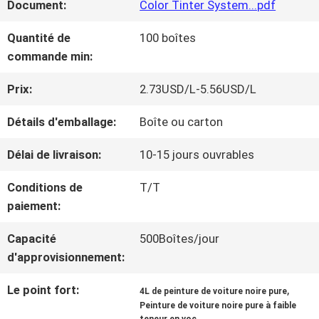
Document:
Color Tinter System...pdf
NOUS
Quantité de
100 boîtes
commande min:
VISITE
Prix:
2.73USD/L-5.56USD/L
D'USINE
Détails d'emballage:
Boîte ou carton
CONTRÔLE
Délai de livraison:
10-15 jours ouvrables
DE
Conditions de
T/T
paiement:
LA
Capacité
500Boîtes/jour
QUALITÉ
d'approvisionnement:
Le point fort:
,
4L de peinture de voiture noire pure
CONTACT
Peinture de voiture noire pure à faible