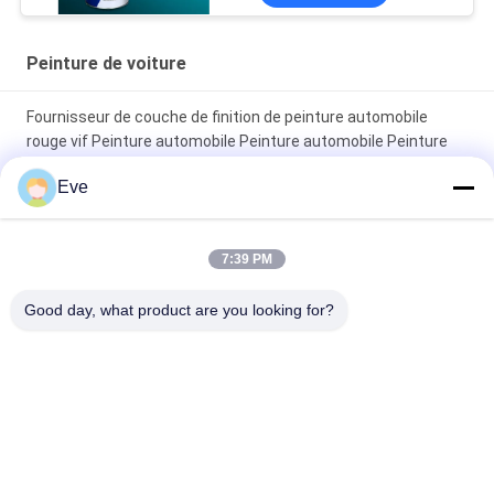
Peinture de voiture
Fournisseur de couche de finition de peinture automobile
rouge vif Peinture automobile Peinture automobile Peinture
en aérosol
Eve
Peinture automobile rouge brillant résistant à la décoloration
7:39 PM
Peinture de finition automobile brillante, anticorrosion,
protection UV, fournisseur de peinture automobile, peinture de
Good day, what product are you looking for?
réparation automobile
Catégories populaires
Tous
Tournez La Peinture 
Peinture Basecoat 
De Voiture
De Voiture