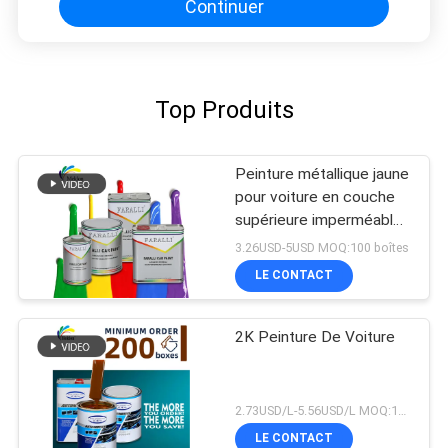
Continuer
Top Produits
Peinture métallique jaune
pour voiture en couche
supérieure imperméable
à l'humidité pratique anti-
3.26USD-5USD MOQ:100 boîtes
fading
LE CONTACT
2K Peinture De Voiture
2.73USD/L-5.56USD/L MOQ:100 boîtes
LE CONTACT