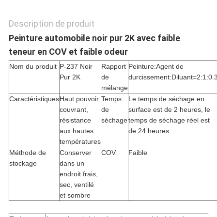
POLITIQUE
Description de produit
DE
Peinture automobile noir pur 2K avec faible
CONFIDENTIALITÉ
teneur en COV et faible odeur
Nom du produit
P-237 Noir
Rapport
Peinture:Agent de
Pur 2K
de
durcissement:Diluant=2:1:0.
mélange
Caractéristiques
Haut pouvoir
Temps
Le temps de séchage en
couvrant,
de
surface est de 2 heures, le
résistance
séchage
temps de séchage réel est
aux hautes
de 24 heures
températures
Méthode de
Conserver
COV
Faible
stockage
dans un
endroit frais,
sec, ventilé
et sombre