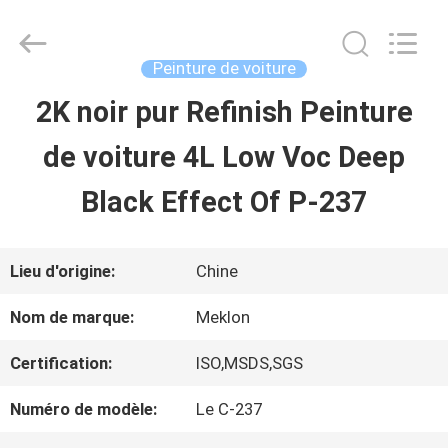
2026
Guangzhou
Meklon
Chemical
Peinture de voiture
Technology
Co.,
2K noir pur Refinish Peinture
APERÇU
Ltd..
All
de voiture 4L Low Voc Deep
Rights
Reserved.
PRODUITS
Black Effect Of P-237
VIDÉOS
Lieu d'origine:
Chine
Nom de marque:
Meklon
A
Certification:
ISO,MSDS,SGS
PROPOS
Numéro de modèle:
Le C-237
DE