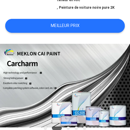
teneur en voc
,
Peinture de voiture noire pure 2K
NOUVELLES
MEILLEUR PRIX
DEMANDE
DE
SOUMISSION
PLAN
DU
SITE