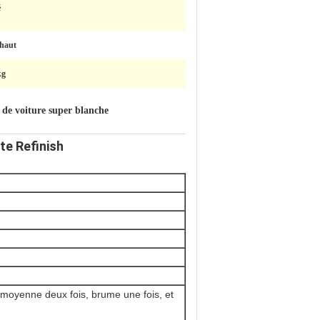
é
 haut
kg
 de voiture super blanche
te Refinish
e moyenne deux fois, brume une fois, et