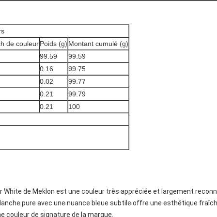
rs
h de couleur
Poids (g)
Montant cumulé (g)
99.59
99.59
0.16
99.75
0.02
99.77
0.21
99.79
0.21
100
 White de Meklon est une couleur très appréciée et largement reconnu
nche pure avec une nuance bleue subtile offre une esthétique fraîche 
e couleur de signature de la marque.