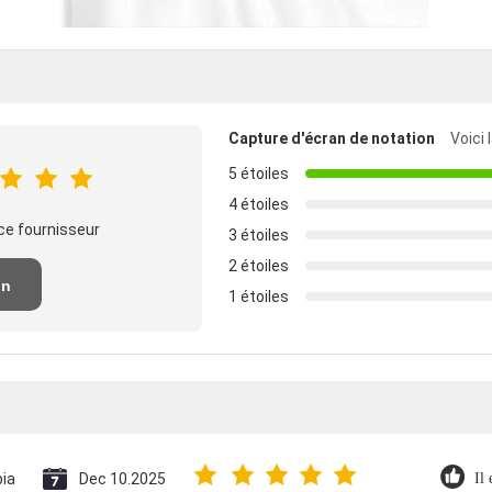
Capture d'écran de notation
Voici 
5 étoiles
4 étoiles
ce fournisseur
3 étoiles
2 étoiles
un
1 étoiles
n
ia
Dec 10.2025
Il 