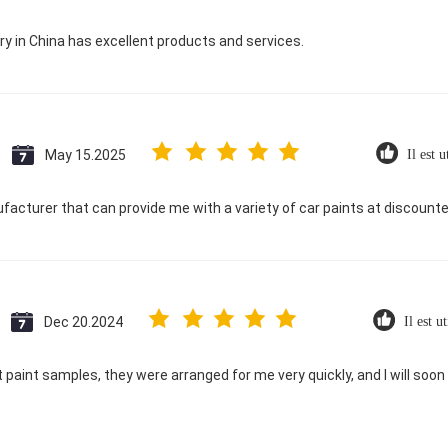
 in China has excellent products and services.
May 15.2025
Il est u
ufacturer that can provide me with a variety of car paints at discounte
Dec 20.2024
Il est u
 paint samples, they were arranged for me very quickly, and I will soon 