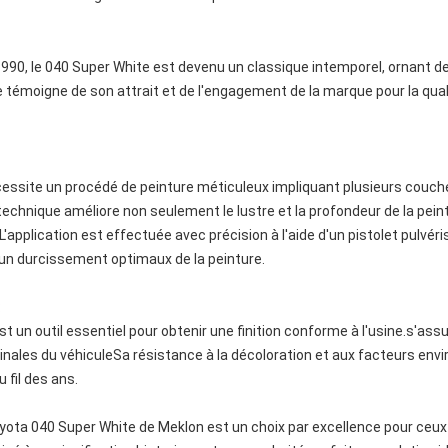
 1990, le 040 Super White est devenu un classique intemporel, ornant de
e témoigne de son attrait et de l'engagement de la marque pour la quali
cessite un procédé de peinture méticuleux impliquant plusieurs couche
echnique améliore non seulement le lustre et la profondeur de la pein
L'application est effectuée avec précision à l'aide d'un pistolet pulvér
un durcissement optimaux de la peinture.
:
t un outil essentiel pour obtenir une finition conforme à l'usine.s'ass
ginales du véhiculeSa résistance à la décoloration et aux facteurs env
 fil des ans.
yota 040 Super White de Meklon est un choix par excellence pour ceux 