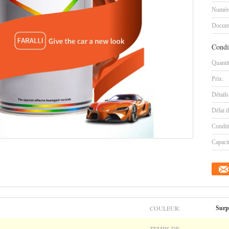
Numéro
Docum
Condi
Quanti
Prix:
Détails
Délai d
Condit
Capaci
COULEUR:
Surp
TEMPS DE