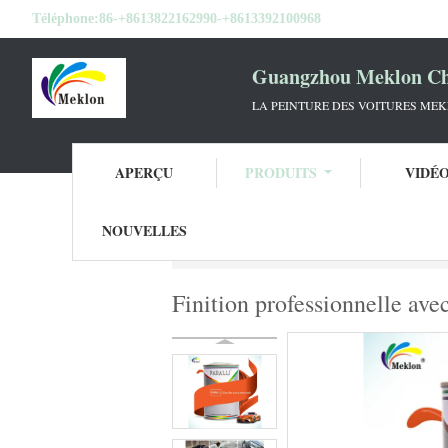
Téléphone:
86-+8613822162990-+8613392100968
Guangzhou Meklon Che
LA PEINTURE DES VOITURES ME
APERÇU
PRODUITS
VIDÉ
NOUVELLES
Aperçu
Produits
Tournez la peinture de 
Finition professionnelle ave