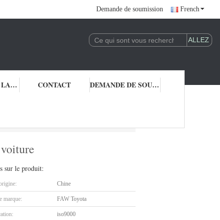
Demande de soumission
French
CONTRÔLE DE LA QUALITÉ
CONTACT
DEMANDE DE SOUMISSION
re de voiture
 voiture
s sur le produit:
origine:
Chine
 marque:
FAW Toyota
cation:
iso9000