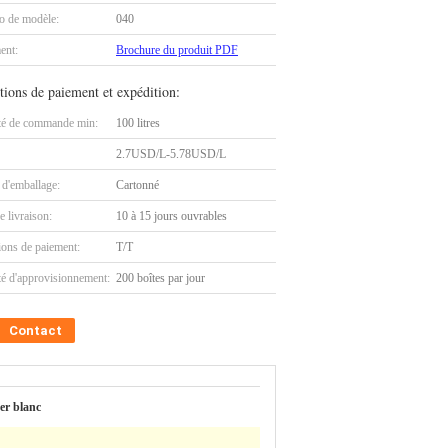
 de modèle:
040
ent:
Brochure du produit PDF
tions de paiement et expédition:
té de commande min:
100 litres
2.7USD/L-5.78USD/L
 d'emballage:
Cartonné
e livraison:
10 à 15 jours ouvrables
ions de paiement:
T/T
té d'approvisionnement:
200 boîtes par jour
Contact
er blanc