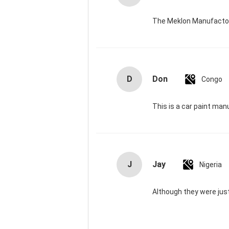
The Meklon Manufactory
D
Don
Congo
This is a car paint man
J
Jay
Nigeria
Although they were just