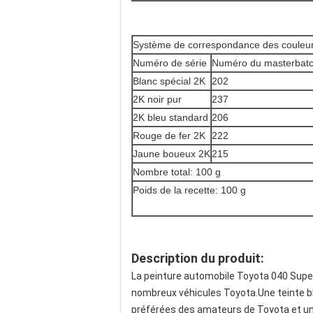
Système de correspondance des couleu
Numéro de série
Numéro du masterbatc
Blanc spécial 2K
202
2K noir pur
237
2K bleu standard
206
Rouge de fer 2K
222
Jaune boueux 2K
215
Nombre total: 100 g
Poids de la recette: 100 g
Description du produit:
La peinture automobile Toyota 040 Super
nombreux véhicules Toyota.Une teinte bla
préférées des amateurs de Toyota et un