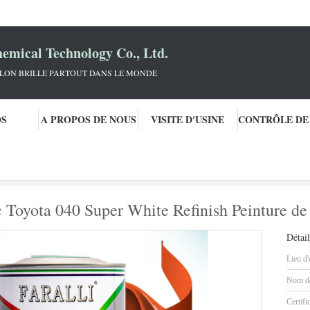
mical Technology Co., Ltd.
KLON BRILLE PARTOUT DANS LE MONDE
OS
A PROPOS DE NOUS
VISITE D'USINE
voiture
Finition professionnelle avec Toyota 040 Super White Refinish Peintu
c Toyota 040 Super White Refinish Peinture de
Détail
Lieu d'
Nom de
Certifi