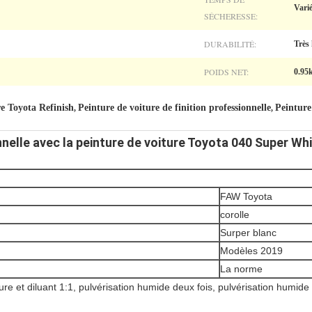
Vari
SÉCHERESSE:
DURABILITÉ:
Très
POIDS NET:
0.95
re Toyota Refinish
Peinture de voiture de finition professionnelle
Peinture
,
,
nelle avec la peinture de voiture Toyota 040 Super Whi
FAW Toyota
corolle
Surper blanc
Modèles 2019
La norme
re et diluant 1:1, pulvérisation humide deux fois, pulvérisation humid