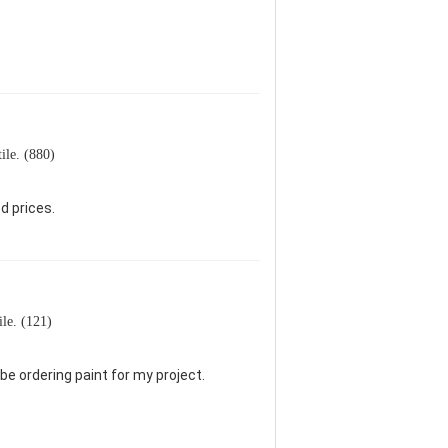
tile. (880)
d prices.
tile. (121)
be ordering paint for my project.