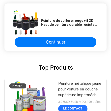
Peinture de voiture rouge vif 2K
Haut de peinture durable résistant
aux rayures et dynamique
Continuer
Top Produits
Peinture métallique jaune
pour voiture en couche
supérieure imperméable
à l'humidité pratique anti-
3.26USD-5USD MOQ:100 boîtes
fading
LE CONTACT