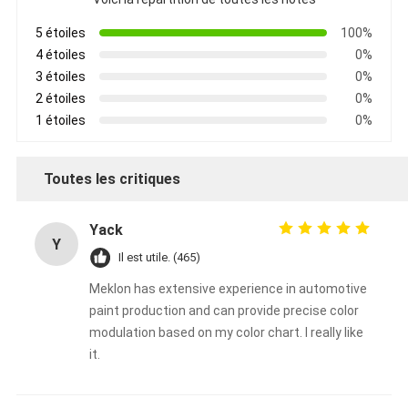
5 étoiles
100%
4 étoiles
0%
3 étoiles
0%
2 étoiles
0%
1 étoiles
0%
Toutes les critiques
Yack
Y
Il est utile. (465)
Meklon has extensive experience in automotive
paint production and can provide precise color
modulation based on my color chart. I really like
it.