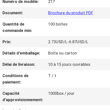
Numéro de modèle:
217
NOUS
Document:
Brochure du produit PDF
VISITE
Quantité de
100 boîtes
commande min:
D'USINE
Prix:
2.73USD/L-6.87USD/L
CONTRÔLE
Détails d'emballage:
Boîte ou carton
DE
Délai de livraison:
10 à 15 jours ouvrables
LA
Conditions de
T / t
paiement:
QUALITÉ
Capacité
1000box / jour
d'approvisionnement:
CONTACT