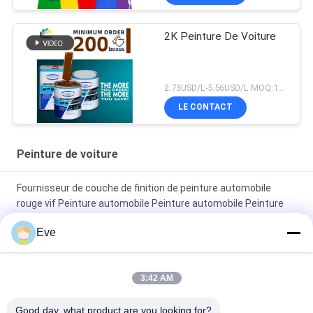
2K Peinture De Voiture
2.73USD/L-5.56USD/L MOQ:100 boîtes
LE CONTACT
Peinture de voiture
Fournisseur de couche de finition de peinture automobile
rouge vif Peinture automobile Peinture automobile Peinture
en aérosol
Eve
Peinture automobile rouge brillant résistant à la décoloration
3:42 AM
Peinture de finition automobile brillante, anticorrosion,
protection UV, fournisseur de peinture automobile, peinture de
Good day, what product are you looking for?