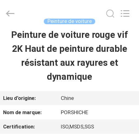
2026
Guangzhou
Meklon
Chemical
Peinture de voiture
Technology
Co.,
Peinture de voiture rouge vif
APERÇU
Ltd..
All
2K Haut de peinture durable
Rights
Reserved.
PRODUITS
résistant aux rayures et
dynamique
VIDÉOS
Lieu d'origine:
Chine
A
Nom de marque:
PORSHICHE
PROPOS
Certification:
ISO,MSDS,SGS
DE