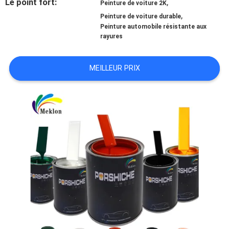
Le point fort:
,
Peinture de voiture 2K
,
Peinture de voiture durable
NOUVELLES
Peinture automobile résistante aux
rayures
DEMANDE
MEILLEUR PRIX
DE
SOUMISSION
PLAN
DU
SITE