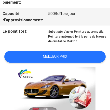
paiement:
NOUVELLES
Capacité
500Boîtes/jour
d'approvisionnement:
DEMANDE
Le point fort:
,
Substrats d'acier Peinture automobile
Peinture automobile à la perle de bronze
DE
de cristal de Meklon
SOUMISSION
MEILLEUR PRIX
PLAN
DU
SITE