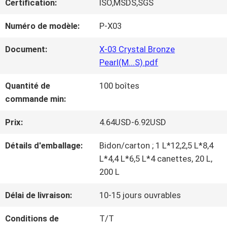
Certification:
ISO,MSDS,SGS
NOUS
Numéro de modèle:
P-X03
VISITE
Document:
X-03 Crystal Bronze
Pearl(M...S).pdf
D'USINE
Quantité de
100 boîtes
commande min:
CONTRÔLE
Prix:
4.64USD-6.92USD
DE
Détails d'emballage:
Bidon/carton ; 1 L*12,2,5 L*8,4
LA
L*4,4 L*6,5 L*4 canettes, 20 L,
200 L
QUALITÉ
Délai de livraison:
10-15 jours ouvrables
CONTACT
Conditions de
T/T