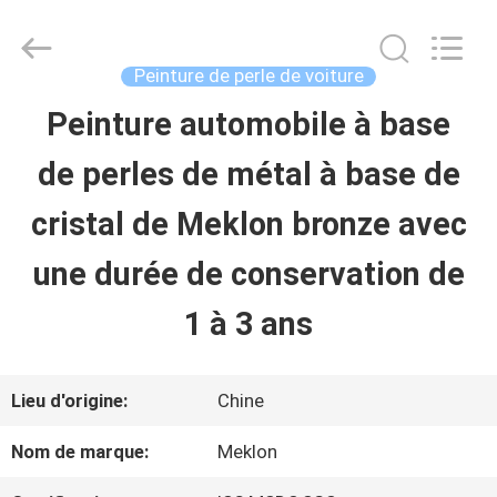
2026
Guangzhou
Meklon
Chemical
Peinture de perle de voiture
Technology
Co.,
Peinture automobile à base
APERÇU
Ltd..
All
de perles de métal à base de
Rights
Reserved.
PRODUITS
cristal de Meklon bronze avec
une durée de conservation de
VIDÉOS
1 à 3 ans
A
Lieu d'origine:
Chine
PROPOS
Nom de marque:
Meklon
DE