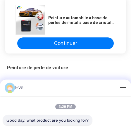
Peinture automobile à base de
perles de métal à base de cristal
de Meklon bronze avec une durée
de conservation de 1 à 3 ans
Continuer
Peinture de perle de voiture
Peinture à perles de voiture anti-moisi
Eve
Peinture automobile nacrée rouge perle non toxique,
résistante à la décoloration, multi-scènes
3:29 PM
Peinture Vert Perle Étanche pour Voiture, Anti-UV, Stable,
Good day, what product are you looking for?
Apprêt 1K pour Carrosserie