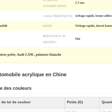
2-3 ans
CONSERVATION:
CARACTÉRISTIQUES:
séchage rapide, bonne adhési
EFFET:
mobile
Séchage rapide, dureté haute
RÉSISTANCE AU
Oui
MILDIOU:
ixte prête
Audi LX9C
peinture blanche
,
,
utomobile acrylique en Chine
e des couleurs
de lot de couleur
Poids (G)
Quant