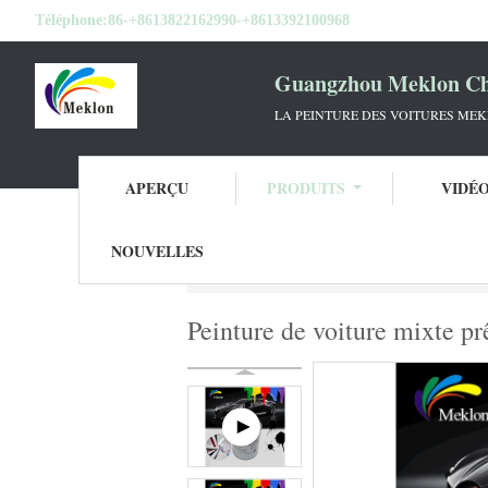
Téléphone:
86-+8613822162990-+8613392100968
Guangzhou Meklon Che
LA PEINTURE DES VOITURES ME
APERÇU
PRODUITS
VIDÉ
NOUVELLES
Aperçu
Produits
Peinture de voiture mix
Peinture de voiture mixte p