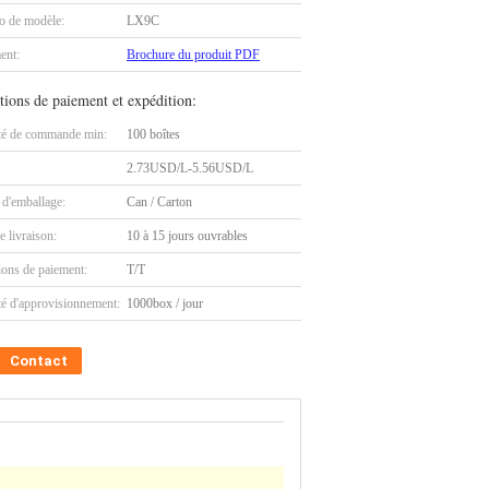
 de modèle:
LX9C
ent:
Brochure du produit PDF
tions de paiement et expédition:
té de commande min:
100 boîtes
2.73USD/L-5.56USD/L
 d'emballage:
Can / Carton
e livraison:
10 à 15 jours ouvrables
ions de paiement:
T/T
té d'approvisionnement:
1000box / jour
Contact