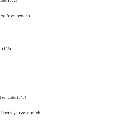
utile. (332)
l be from now on.
e. (126)
l est utile. (343)
. Thank you very much.