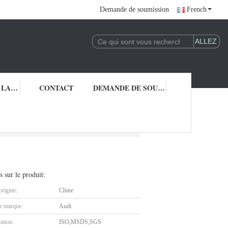
Demande de soumission
French
CONTRÔLE DE LA QUALITÉ
CONTACT
DEMANDE DE SOUMISSION
re
s sur le produit:
origine:
Chine
 marque:
Audi
cation:
ISO,MSDS,SGS