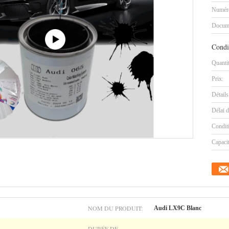
Numéro
Docum
Condi
Quanti
Prix:
Détails
Délai d
Condit
Capaci
NOM DU PRODUIT:
Audi LX9C Blanc
DURÉE DE