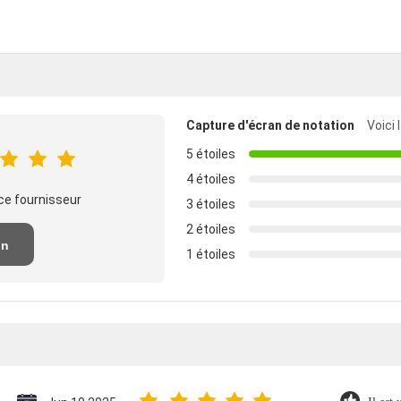
Capture d'écran de notation
Voici 
5 étoiles
4 étoiles
ce fournisseur
3 étoiles
2 étoiles
un
1 étoiles
n