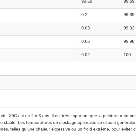
99.69
99.69
0.2
99.89
0.03
99.92
0.06
99.98
0.02
100
di LX9C est de 2 à 3 ans. Il est très important que la peinture automo
 stable. Les températures de stockage optimales se situent généralem
êmes, telles qu'une chaleur excessive ou un froid extrême, pour éviter 