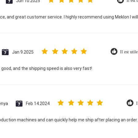
Jun 10.2025
Il est 
ice, and great customer service. I highly recommend using Meklon I wil
Jan 9.2025
Il est util
s good, and the shipping speed is also very fast!
enya
Feb 14.2024
I
oduction machines and can quickly help me ship after placing an order