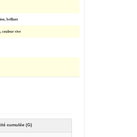
on, brillant
, couleur vive
ité cumulée (G)