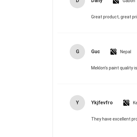
D
Dany
Gabon
Great product, great pr
G
Guc
Nepal
Meklon's paint quality i
Y
Ykjfevfro
K
They have excellent pr