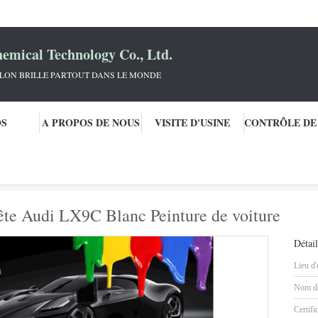
mical Technology Co., Ltd.
KLON BRILLE PARTOUT DANS LE MONDE
OS
A PROPOS DE NOUS
VISITE D'USINE
te prête
Peinture de voiture mixte prête Audi LX9C Blanc Peinture de voitu
rête Audi LX9C Blanc Peinture de voiture
Détail
Lieu d'
Nom de
Certifi