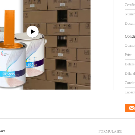
Certifi
Numéro
Docum
Condi
Quanti
Prix:
Détails
Délai d
Condit
Capaci
FORMULAIRE:
uart