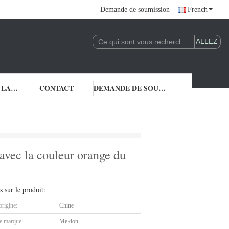
Demande de soumission
French
CONTRÔLE DE LA QUALITÉ
CONTACT
DEMANDE DE SOUMISSION
hicule avec la couleur orange du Samoa
avec la couleur orange du
s sur le produit:
origine:
Chine
 marque:
Meklon