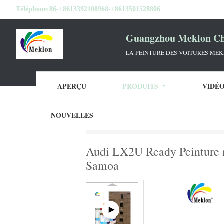
Téléphone:
86-+8613392100968-+8613501528806
Guangzhou Meklon Che
LA PEINTURE DES VOITURES ME
APERÇU
PRODUITS
VIDÉ
NOUVELLES
Aperçu
Produits
Peinture de voiture mix
Audi LX2U Ready Peinture mi
Samoa