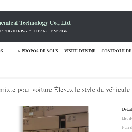
mical Technology Co., Ltd.
KLON BRILLE PARTOUT DANS LE MONDE
OS
A PROPOS DE NOUS
VISITE D'USINE
te prête
Audi LX2U Ready Peinture mixte pour voiture Élevez le style du vé
xte pour voiture Élevez le style du véhicule 
Détail
Lieu d'
Nom de