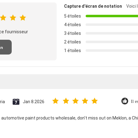
Capture d'écran de notation
Voici 
5 étoiles
4 étoiles
ce fournisseur
3 étoiles
2 étoiles
un
1 étoiles
n
ria
Jan 8.2026
Il e
e automotive paint products wholesale, don't miss out on Meklon, a C