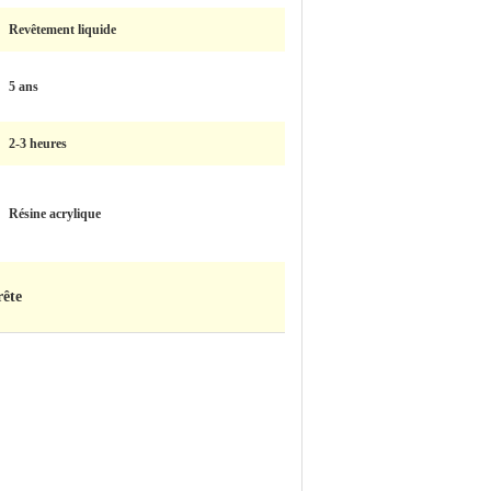
Revêtement liquide
5 ans
2-3 heures
Résine acrylique
rête