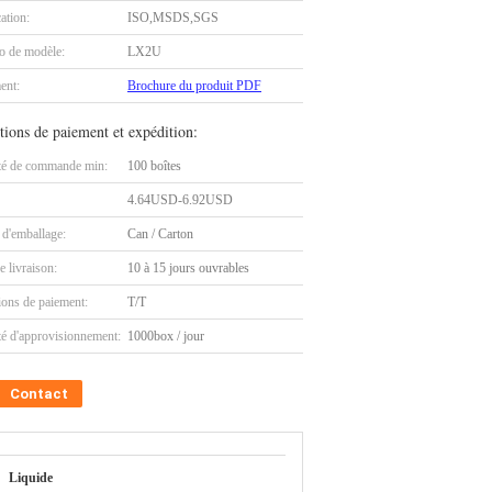
cation:
ISO,MSDS,SGS
 de modèle:
LX2U
ent:
Brochure du produit PDF
tions de paiement et expédition:
té de commande min:
100 boîtes
4.64USD-6.92USD
 d'emballage:
Can / Carton
e livraison:
10 à 15 jours ouvrables
ions de paiement:
T/T
té d'approvisionnement:
1000box / jour
Contact
Liquide