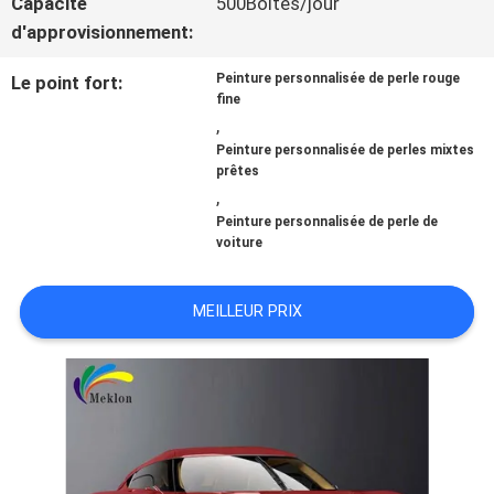
Capacité
500Boîtes/jour
d'approvisionnement:
NOUVELLES
Peinture personnalisée de perle rouge
Le point fort:
fine
,
DEMANDE
Peinture personnalisée de perles mixtes
prêtes
DE
,
Peinture personnalisée de perle de
SOUMISSION
voiture
MEILLEUR PRIX
PLAN
DU
SITE