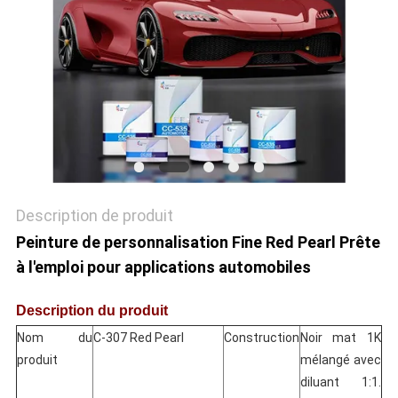
POLITIQUE
DE
CONFIDENTIALITÉ
Description de produit
Peinture de personnalisation Fine Red Pearl Prête
à l'emploi pour applications automobiles
Description du produit
Nom du
C-307 Red Pearl
Construction
Noir mat 1K
produit
mélangé avec
diluant 1:1.