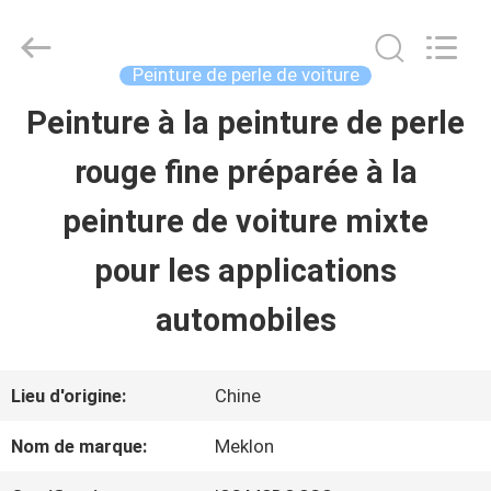
2026
Guangzhou
Meklon
Chemical
Peinture de perle de voiture
Technology
Co.,
Peinture à la peinture de perle
APERÇU
Ltd..
All
rouge fine préparée à la
Rights
Reserved.
PRODUITS
peinture de voiture mixte
pour les applications
VIDÉOS
automobiles
A
Lieu d'origine:
Chine
PROPOS
Nom de marque:
Meklon
DE