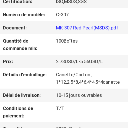
Certification:
ISO,MSDS,SGS
NOUS
Numéro de modèle:
C-307
VISITE
Document:
MK-307 Red Pearl(MSDS).pdf
D'USINE
Quantité de
100Boîtes
commande min:
CONTRÔLE
Prix:
2.73USD/L-5.56USD/L
DE
Détails d'emballage:
Canette/Carton ;
1*12,2.5*8,4*6,4*4,5*4canette
LA
Délai de livraison:
10-15 jours ouvrables
QUALITÉ
Conditions de
T/T
paiement:
CONTACT