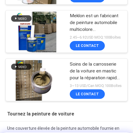
Meklon est un fabricant
de peinture automobile
multicolore
personnalisable
2.45~6.92USD MOQ:100Boîtes
LE CONTACT
Soins de la carrosserie
de la voiture en mastic
pour la réparation rapide
des inégalités
3~13 USD/Can MOQ:100Boîtes
LE CONTACT
Tournez la peinture de voiture
Une couverture élevée de la peinture automobile fournie en