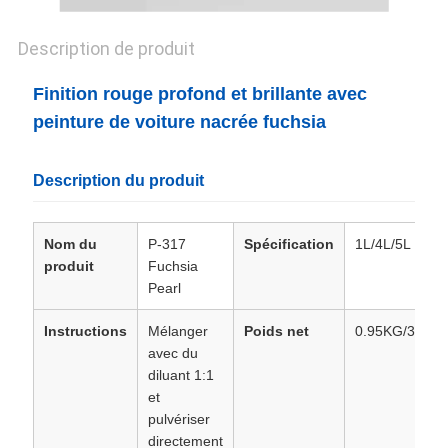
POLITIQUE
Description de produit
DE
CONFIDENTIALITÉ
Finition rouge profond et brillante avec
peinture de voiture nacrée fuchsia
Description du produit
Nom du
P-317
Spécification
1L/4L/5L
produit
Fuchsia
Pearl
Instructions
Mélanger
Poids net
0.95KG/3.6KG
avec du
diluant 1:1
et
pulvériser
directement