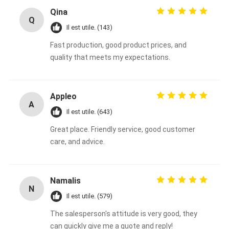
Qina
Q
Il est utile. (143)
Fast production, good product prices, and
quality that meets my expectations.
Appleo
A
Il est utile. (643)
Great place. Friendly service, good customer
care, and advice.
Namalis
N
Il est utile. (579)
The salesperson's attitude is very good, they
can quickly give me a quote and reply!