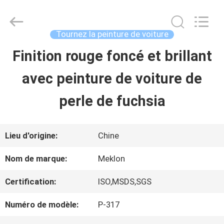
2026
Guangzhou
Meklon
Chemical
Tournez la peinture de voiture
Technology
Co.,
Finition rouge foncé et brillant
APERÇU
Ltd..
All
avec peinture de voiture de
Rights
Reserved.
PRODUITS
perle de fuchsia
VIDÉOS
Lieu d'origine:
Chine
Nom de marque:
Meklon
A
Certification:
ISO,MSDS,SGS
PROPOS
Numéro de modèle:
P-317
DE