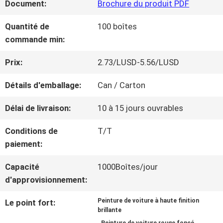
Document:
Brochure du produit PDF
NOUS
Quantité de
100 boîtes
commande min:
VISITE
Prix:
2.73/LUSD-5.56/LUSD
D'USINE
Détails d'emballage:
Can / Carton
CONTRÔLE
Délai de livraison:
10 à 15 jours ouvrables
DE
Conditions de
T/T
paiement:
LA
Capacité
1000Boîtes/jour
QUALITÉ
d'approvisionnement:
Peinture de voiture à haute finition
Le point fort:
CONTACT
brillante
,
,