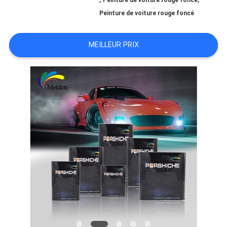
Peinture de voiture rouge foncé
Peinture de voiture rouge foncé
NOUVELLES
MEILLEUR PRIX
DEMANDE
DE
SOUMISSION
PLAN
DU
SITE