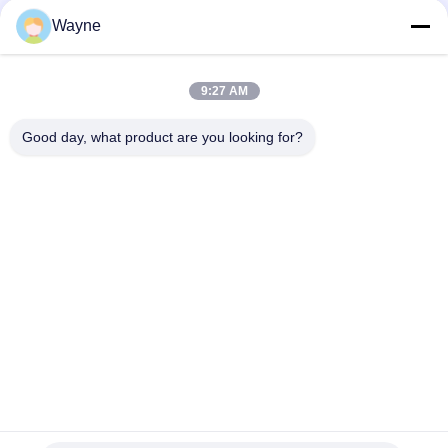
usine
Wayne
Peinture automobile pré-mélangée Peinture acrylique pour
pulvérisation automobile
9:27 AM
Peinture automobile multifonctionnelle Havana Couleur grise
Good day, what product are you looking for?
Inoffensif
Catégories populaires
Tous
Tournez La Peinture 
Peinture Basecoat 
De Voiture
De Voiture
Pâte De Polyester 
Peinture De Voiture
Pour Voiture
Peinture De Perle De 
Peinture Argentée 
Voiture
Métallique De 
Voiture