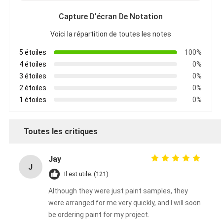
Capture D'écran De Notation
Voici la répartition de toutes les notes
5 étoiles
100%
4 étoiles
0%
3 étoiles
0%
2 étoiles
0%
1 étoiles
0%
Toutes les critiques
Jay
J
Il est utile. (121)
Although they were just paint samples, they
were arranged for me very quickly, and I will soon
be ordering paint for my project.