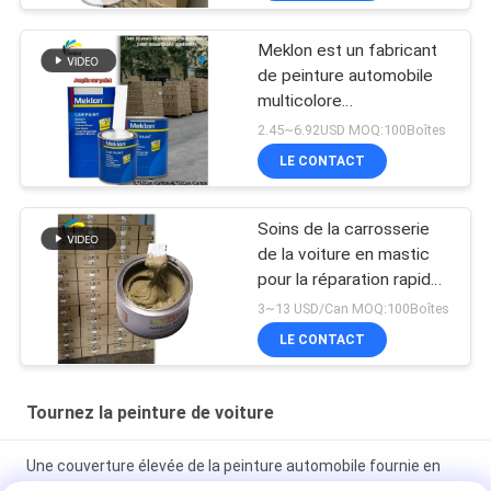
Meklon est un fabricant
de peinture automobile
multicolore
personnalisable
2.45~6.92USD MOQ:100Boîtes
LE CONTACT
Soins de la carrosserie
de la voiture en mastic
pour la réparation rapide
des inégalités
3~13 USD/Can MOQ:100Boîtes
LE CONTACT
Tournez la peinture de voiture
Une couverture élevée de la peinture automobile fournie en
usine