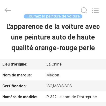
2026
Guangzhou
Meklon
Chemical
Tournez la peinture de voiture
Technology
Co.,
L'apparence de la voiture avec
APERÇU
Ltd..
All
une peinture auto de haute
Rights
Reserved.
PRODUITS
qualité orange-rouge perle
VIDÉOS
Lieu d'origine:
La Chine
Nom de marque:
Meklon
A
Certification:
ISO,MSDS,SGS
PROPOS
Numéro de modèle:
P-322: le nom de l'entreprise
DE