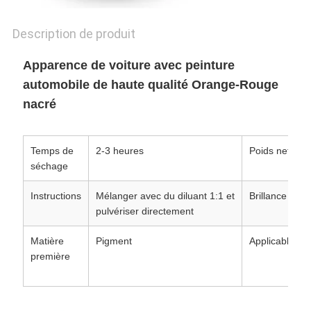
POLITIQUE
Description de produit
DE
CONFIDENTIALITÉ
Apparence de voiture avec peinture
automobile de haute qualité Orange-Rouge
nacré
Temps de
2-3 heures
Poids net
séchage
Instructions
Mélanger avec du diluant 1:1 et
Brillance
pulvériser directement
Matière
Pigment
Applicable
première