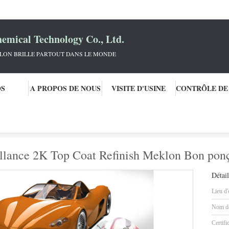
mical Technology Co., Ltd.
KLON BRILLE PARTOUT DANS LE MONDE
OS
A PROPOS DE NOUS
VISITE D'USINE
voiture
Peinture de voiture haute brillance 2K Top Coat Refinish Meklon Bo
rillance 2K Top Coat Refinish Meklon Bon pon
Détail
Lieu d'
Nom de
Certifi