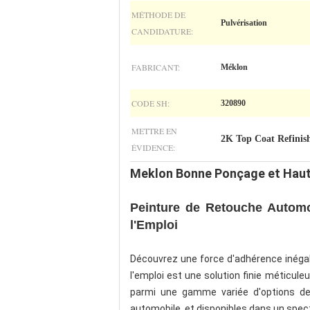
MÉTHODE DE
Pulvérisation
CANDIDATURE:
FABRICANT:
Méklon
CODE SH:
320890
METTRE EN
2K Top Coat Refinish
ÉVIDENCE:
Meklon Bonne Ponçage et Haut B
Peinture de Retouche Automo
l'Emploi
Découvrez une force d'adhérence inégalée
l'emploi est une solution finie méticul
parmi une gamme variée d'options de
automobile, et disponibles dans un spect