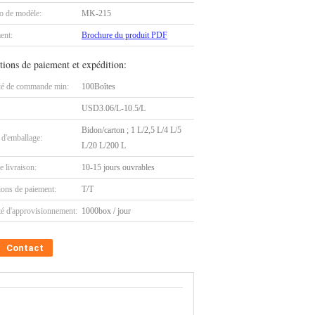
 de modèle:
MK-215
ent:
Brochure du produit PDF
tions de paiement et expédition:
té de commande min:
100Boîtes
USD3.06/L-10.5/L
Bidon/carton ; 1 L/2,5 L/4 L/5
 d'emballage:
L/20 L/200 L
e livraison:
10-15 jours ouvrables
ions de paiement:
T/T
té d'approvisionnement:
1000box / jour
Contact