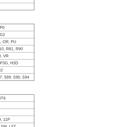
3P0
AG2
A, OR, PU
10, R81, R90
Q, VR
 P3G, H3D
82
7, 589, 590, 594
8T6
, 11P
 L5M, L5T