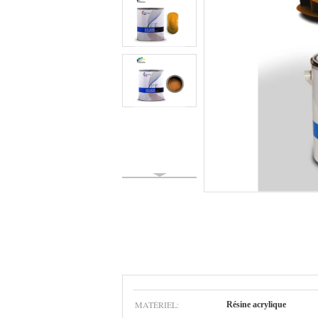
MATÉRIEL:
Résine acrylique