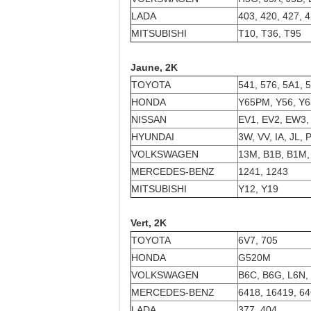
LADA
403, 420, 427, 
MITSUBISHI
T10, T36, T95
Jaune, 2K
TOYOTA
541, 576, 5A1, 
HONDA
Y65PM, Y56, Y6
NISSAN
EV1, EV2, EW3,
HYUNDAI
3W, VV, IA, JL, 
VOLKSWAGEN
13M, B1B, B1M,
MERCEDES-BENZ
1241, 1243
MITSUBISHI
Y12, Y19
Vert, 2K
TOYOTA
6V7, 705
HONDA
G520M
VOLKSWAGEN
B6C, B6G, L6N,
MERCEDES-BENZ
6418, 16419, 6
LADA
377, 404