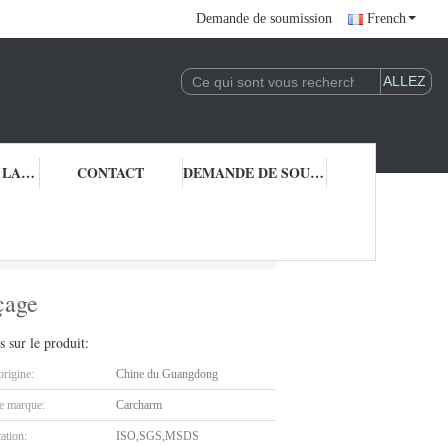
Demande de soumission
French
CONTRÔLE DE LA QUALITÉ
CONTACT
DEMANDE DE SOUMISSION
n ponçage
çage
s sur le produit:
origine:
Chine du Guangdong
 marque:
Carcharm
cation:
ISO,SGS,MSDS