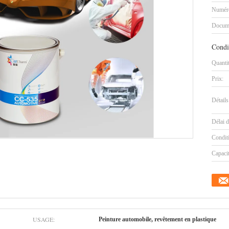
Numéro
Docum
Condi
Quanti
Prix:
Détails
Délai d
Condit
Capaci
USAGE:
Peinture automobile, revêtement en plastique