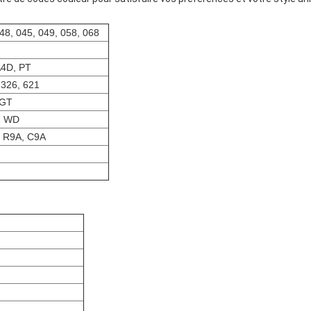
048, 045, 049, 058, 068
A4D, PT
 326, 621
 GT
, WD
, R9A, C9A