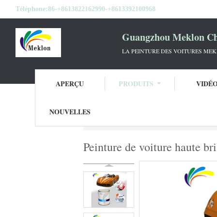
Téléphone:
86-+8613822162990-+8613392100968
Guangzhou Meklon Che
LA PEINTURE DES VOITURES ME
APERÇU
PRODUITS
VIDÉ
NOUVELLES
Aperçu
Produits
Tournez la peinture de 
Peinture de voiture haute b