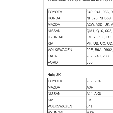
TOYOTA
040
, 041, 056, 
HONDA
NH578, NH569
MAZDA
A2W, A3D, UK, 
NISSAN
QM1, Q10, 002,
HYUNDAI
3M, 7F, 9Z, EC,
KIA
PH, UB, UC, UD
VOLKSWAGEN
90E, B9A, R902
LADA
202, 240, 233
FORD
560
Noir, 2K
TOYOTA
202, 204
MAZDA
A3F
NISSAN
AJ4, AX6
KIA
EB
VOLKSWAGEN
041
HYUNDAI
MZH