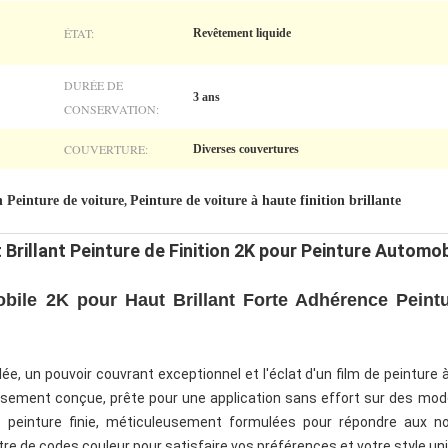
ÉTAT:
Revêtement liquide
DURÉE DE
3 ans
CONSERVATION:
COUVERTURE:
Diverses couvertures
 Peinture de voiture
Peinture de voiture à haute finition brillante
,
rillant Peinture de Finition 2K pour Peinture Automob
bile 2K pour Haut Brillant Forte Adhérence Peint
, un pouvoir couvrant exceptionnel et l'éclat d'un film de peinture à
eusement conçue, prête pour une application sans effort sur des mod
 peinture finie, méticuleusement formulées pour répondre aux n
re de codes couleur pour satisfaire vos préférences et votre style un