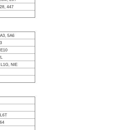
428, 447
5A3, 5A6
3
 E10
PL
 L1G, NIE
 L6T
464