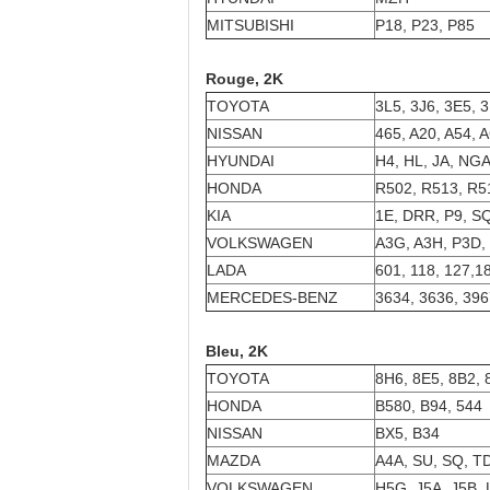
MITSUBISHI
P18, P23, P85
Rouge, 2K
TOYOTA
3L5, 3J6, 3E5, 
NISSAN
465, A20, A54, 
HYUNDAI
H4, HL, JA, NG
HONDA
R502, R513, R5
KIA
1E, DRR, P9, S
VOLKSWAGEN
A3G, A3H, P3D,
LADA
601, 118, 127,1
MERCEDES-BENZ
3634, 3636, 396
Bleu, 2K
TOYOTA
8H6, 8E5, 8B2, 
HONDA
B580, B94, 544
NISSAN
BX5, B34
MAZDA
A4A, SU, SQ, TD
VOLKSWAGEN
H5G, J5A, J5B,