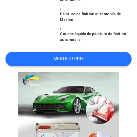
automobile
,
NOUVELLES
Peinture de finition automobile de
Meklon
,
Couche liquide de peinture de finition
DEMANDE
automobile
DE
MEILLEUR PRIX
SOUMISSION
PLAN
DU
SITE