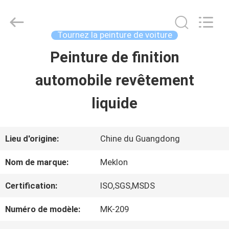
2026
Guangzhou
Meklon
Chemical
Tournez la peinture de voiture
Technology
Co.,
Peinture de finition
APERÇU
Ltd..
All
automobile revêtement
Rights
Reserved.
PRODUITS
liquide
VIDÉOS
Lieu d'origine:
Chine du Guangdong
Nom de marque:
Meklon
A
Certification:
ISO,SGS,MSDS
PROPOS
Numéro de modèle:
MK-209
DE