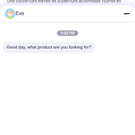
Une couverture élevée de la peinture automobile fournie en
usine
Eve
Peinture automobile pré-mélangée Peinture acrylique pour
pulvérisation automobile
4:59 PM
Peinture automobile multifonctionnelle Havana Couleur grise
Good day, what product are you looking for?
Inoffensif
Catégories populaires
Tous
Tournez La Peinture 
Peinture Basecoat 
De Voiture
De Voiture
Pâte De Polyester 
Peinture De Voiture
Pour Voiture
Peinture De Perle De 
Peinture Argentée 
Voiture
Métallique De 