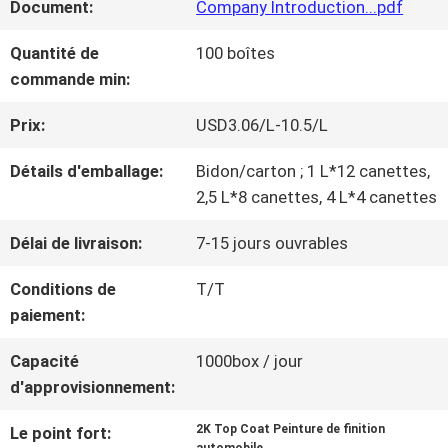
Document:
Company Introduction...pdf
NOUS
Quantité de
100 boîtes
commande min:
VISITE
Prix:
USD3.06/L-10.5/L
D'USINE
Détails d'emballage:
Bidon/carton ; 1 L*12 canettes,
2,5 L*8 canettes, 4 L*4 canettes
CONTRÔLE
Délai de livraison:
7-15 jours ouvrables
DE
Conditions de
T/T
LA
paiement:
QUALITÉ
Capacité
1000box / jour
d'approvisionnement:
CONTACT
2K Top Coat Peinture de finition
Le point fort: