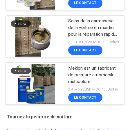
de qualité usine d'origine
LE CONTACT
Soins de la carrosserie
de la voiture en mastic
pour la réparation rapide
des inégalités
3~13 USD/Can MOQ:100Boîtes
LE CONTACT
Meklon est un fabricant
de peinture automobile
multicolore
personnalisable
2.45~6.92USD MOQ:100Boîtes
LE CONTACT
Tournez la peinture de voiture