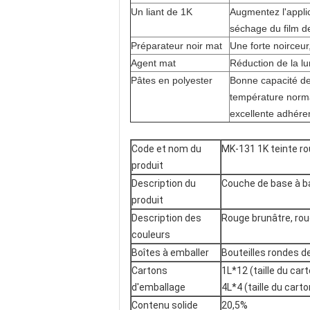
Un liant de 1K
Augmentez l'appli
séchage du film de
Préparateur noir mat
Une forte noirceu
Agent mat
Réduction de la l
Pâtes en polyester
Bonne capacité de 
température norma
excellente adhére
Code et nom du
MK-131 1K teinte r
produit
Description du
Couche de base à b
produit
Description des
Rouge brunâtre, roug
couleurs
Boîtes à emballer
Bouteilles rondes de 
Cartons
1L*12 (taille du ca
d'emballage
4L*4 (taille du car
Contenu solide
20,5%