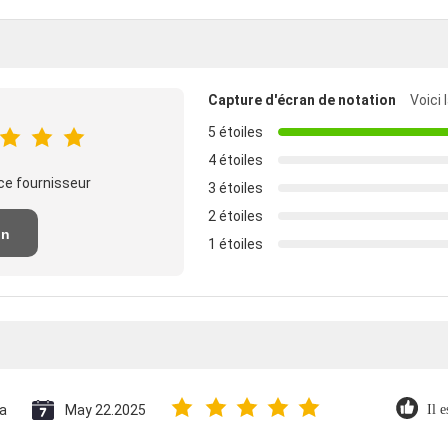
Capture d'écran de notation
Voici 
5 étoiles
4 étoiles
ce fournisseur
3 étoiles
2 étoiles
un
1 étoiles
n
ia
May 22.2025
Il e