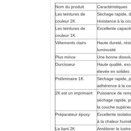
Nom du produit
Caractéristiques
Les teintures de
Séchage rapide, du
couleur 2K
résistance à la cou
Les teintures de
Excellente capacité
couleur 1K
Vêtements clairs
Haute dureté, résis
luminosité
Plus mince
Une bonne dissolut
Durcisseur
Haute qualité, exc
élevée en solides
Préliminaire 1K
Séchage rapide, p
adhérence à la co
2K est un imprimant
Puissance de remp
séchage rapide, po
la couche supérie
Préparateur époxy
Excellente isolatio
à la chaleur humi
Le liant 2K
Améliorer le lustr