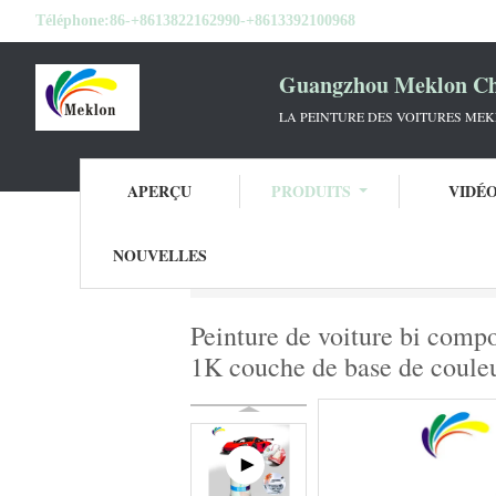
Téléphone:
86-+8613822162990-+8613392100968
Guangzhou Meklon Che
LA PEINTURE DES VOITURES ME
APERÇU
PRODUITS
VIDÉ
NOUVELLES
Aperçu
Produits
Tournez la peinture de 
Peinture de voiture bi compo
1K couche de base de couleu