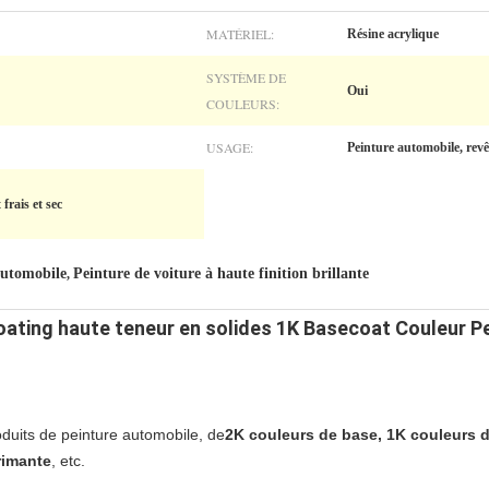
MATÉRIEL:
Résine acrylique
SYSTÈME DE
Oui
COULEURS:
USAGE:
Peinture automobile, rev
frais et sec
automobile
Peinture de voiture à haute finition brillante
,
Coating haute teneur en solides 1K Basecoat Couleur P
uits de peinture automobile, de
2K couleurs de base, 1K couleurs de
rimante
, etc.