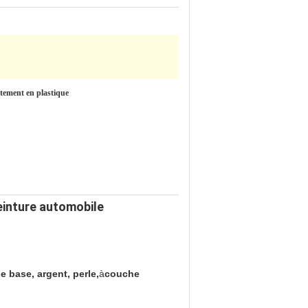
êtement en plastique
einture automobile
 base, argent, perle,
à
couche