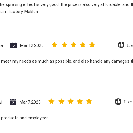
the spraying effect is very good..the price is also very affordable..and th
paint factory..Meklon
ia
Mar 12.2025
Il 
e meet my needs as much as possible, and also handle any damages t
wi
Mar 7.2025
Il es
ty products and employees