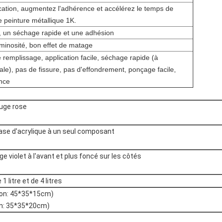
cation, augmentez l'adhérence et accélérez le temps de
 peinture métallique 1K.
r, un séchage rapide et une adhésion
uminosité, bon effet de matage
remplissage, application facile, séchage rapide (à
le), pas de fissure, pas d'effondrement, ponçage facile,
nce
ouge rose
ase d'acrylique à un seul composant
e violet à l'avant et plus foncé sur les côtés
1 litre et de 4 litres
rton: 45*35*15cm)
ton: 35*35*20cm)