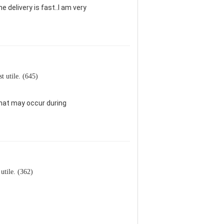
e delivery is fast..I am very
est utile. (645)
hat may occur during
t utile. (362)