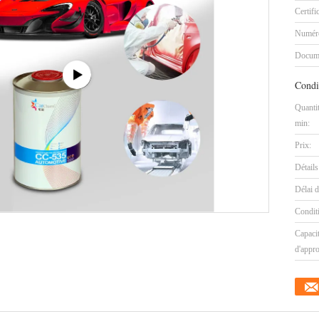
Certifi
Numéro
Docum
Condi
Quanti
min:
Prix:
Détails
Délai d
Condit
Capaci
d'appr