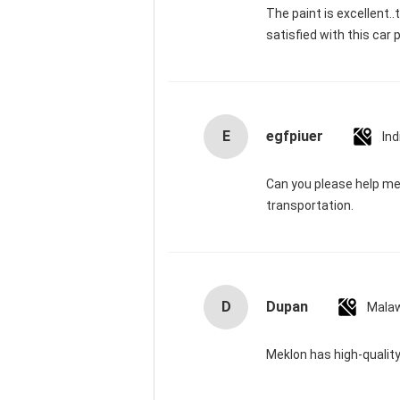
The paint is excellent..
satisfied with this car 
E
egfpiuer
Ind
Can you please help m
transportation.
D
Dupan
Mala
Meklon has high-quali