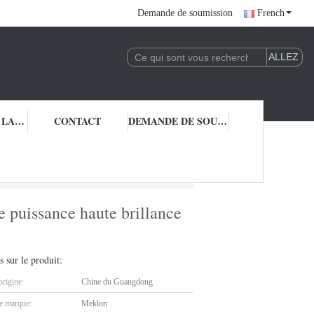
Demande de soumission
French
CONTRÔLE DE LA QUALITÉ
CONTACT
DEMANDE DE SOUMISSION
nce haute brillance 1K couche de base de couleur solide
e puissance haute brillance
s sur le produit:
origine:
Chine du Guangdong
 marque:
Meklon