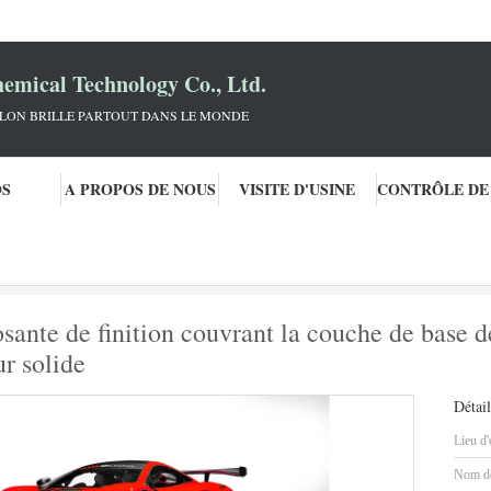
mical Technology Co., Ltd.
KLON BRILLE PARTOUT DANS LE MONDE
OS
A PROPOS DE NOUS
VISITE D'USINE
voiture
Peinture de voiture bi composante de finition couvrant la couche de base de puissa
sante de finition couvrant la couche de base d
r solide
Détail
Lieu d'
Nom de