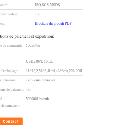
cation:
ISO,SGS,MSDS
 de modèle:
133
ent:
Brochure du produit PDF
tions de paiement et expédition:
té de commande
100Boîtes
USD3.06/L-10.5/L
 d'emballage:
1L*12,2,5L*8,4L*4,4L*6can,20L,200L
e livraison:
7-15 jours ouvrables
ions de paiement:
T/T
té
500000L/month
ovisionnement:
Contact