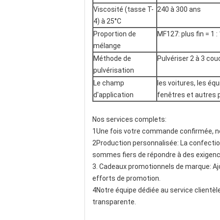
Viscosité (tasse T-
240 à 300 ans
4) à 25°C
Proportion de
MF127: plus fin = 1 :
mélange
Méthode de
Pulvériser 2 à 3 cou
pulvérisation
Le champ
les voitures, les éq
d'application
fenêtres et autres 
Nos services complets:
1Une fois votre commande confirmée, nou
2Production personnalisée: La confectio
sommes fiers de répondre à des exigence
3. Cadeaux promotionnels de marque: Aj
efforts de promotion.
4Notre équipe dédiée au service clientè
transparente.