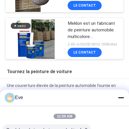
LE CONTACT
Meklon est un fabricant
de peinture automobile
multicolore
personnalisable
2.45~6.92USD MOQ:100Boîtes
LE CONTACT
Tournez la peinture de voiture
Une couverture élevée de la peinture automobile fournie en
usine
Eve
Peinture automobile pré-mélangée Peinture acrylique pour
pulvérisation automobile
11:59 AM
Peinture automobile multifonctionnelle Havana Couleur grise