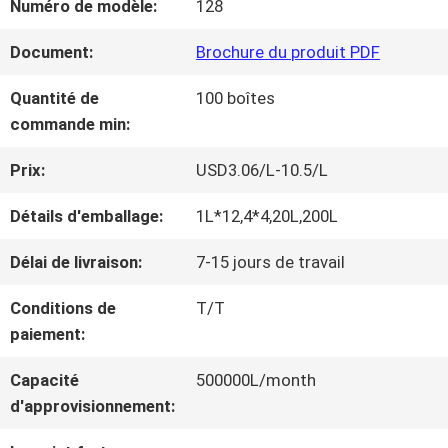
Numéro de modèle:
128
NOUS
Document:
Brochure du produit PDF
VISITE
Quantité de
100 boîtes
commande min:
D'USINE
Prix:
USD3.06/L-10.5/L
CONTRÔLE
Détails d'emballage:
1L*12,4*4,20L,200L
DE
Délai de livraison:
7-15 jours de travail
LA
Conditions de
T/T
paiement:
QUALITÉ
Capacité
500000L/month
d'approvisionnement:
CONTACT