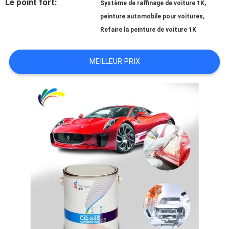
Le point fort:
,
Système de raffinage de voiture 1K
,
peinture automobile pour voitures
NOUVELLES
Refaire la peinture de voiture 1K
MEILLEUR PRIX
DEMANDE
DE
SOUMISSION
PLAN
DU
SITE