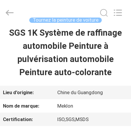
2026
Guangzhou
Meklon
Chemical
Tournez la peinture de voiture
Technology
Co.,
SGS 1K Système de raffinage
APERÇU
Ltd..
All
automobile Peinture à
Rights
Reserved.
PRODUITS
pulvérisation automobile
Peinture auto-colorante
VIDÉOS
Lieu d'origine:
Chine du Guangdong
A
Nom de marque:
Meklon
PROPOS
Certification:
ISO,SGS,MSDS
DE