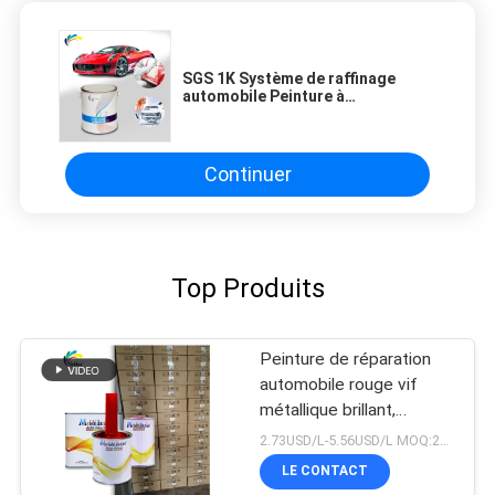
SGS 1K Système de raffinage
automobile Peinture à
pulvérisation automobile Peinture
auto-colorante
Continuer
Top Produits
Peinture de réparation
automobile rouge vif
métallique brillant,
assortiment de couleurs
2.73USD/L-5.56USD/L MOQ:200L
de qualité usine d'origine
LE CONTACT