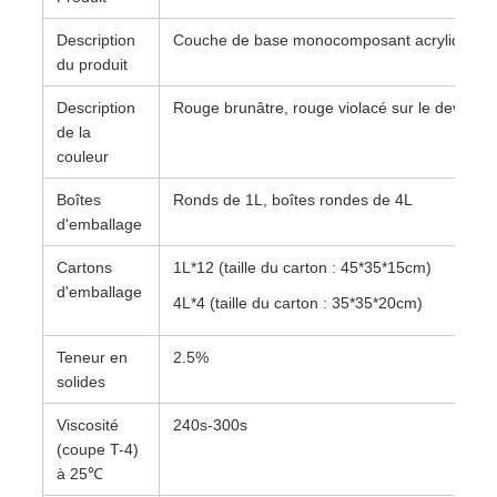
Description
Couche de base monocomposant acrylique
du produit
Description
Rouge brunâtre, rouge violacé sur le devant et
de la
couleur
Boîtes
Ronds de 1L, boîtes rondes de 4L
d'emballage
Cartons
1L*12 (taille du carton : 45*35*15cm)
d'emballage
4L*4 (taille du carton : 35*35*20cm)
Teneur en
2.5%
solides
Viscosité
240s-300s
(coupe T-4)
à 25℃